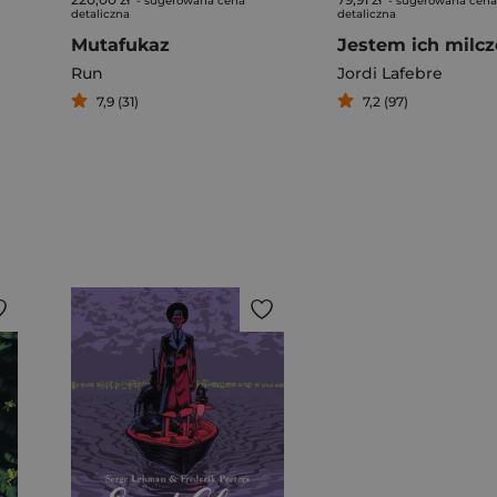
- sugerowana cena
- sugerowana cena
detaliczna
detaliczna
Mutafukaz
Run
Jordi Lafebre
7,9 (31)
7,2 (97)