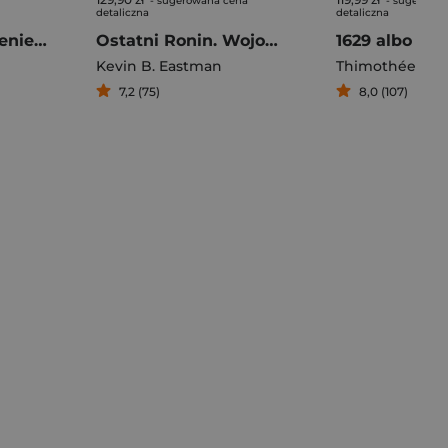
- sugerowana cena
- sugerowa
detaliczna
detaliczna
Jestem ich milczeniem
Ostatni Ronin. Wojownicze Żółwie Ninja
Kevin B. Eastman
Thimothée Mon
7,2 (75)
8,0 (107)