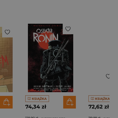
KSIĄŻKA
KSIĄŻKA
74,34 zł
72,62 zł
129,90 zł
119,99 zł