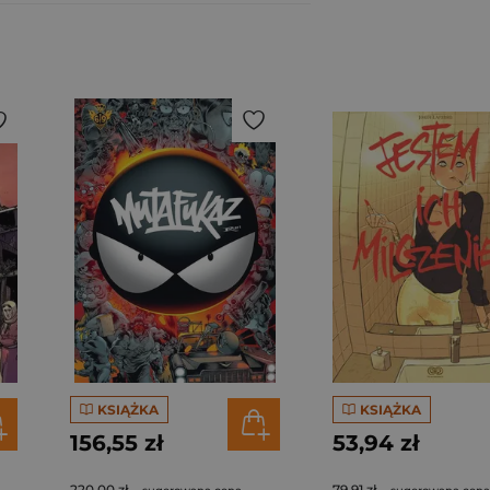
KSIĄŻKA
KSIĄŻKA
156,55 zł
53,94 zł
220,00 zł
79,91 zł