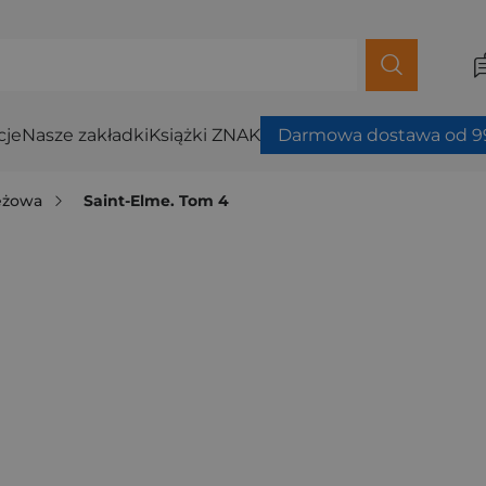
cje
Nasze zakładki
Książki ZNAK
Darmowa dostawa od 99
ieżowa
Saint-Elme. Tom 4