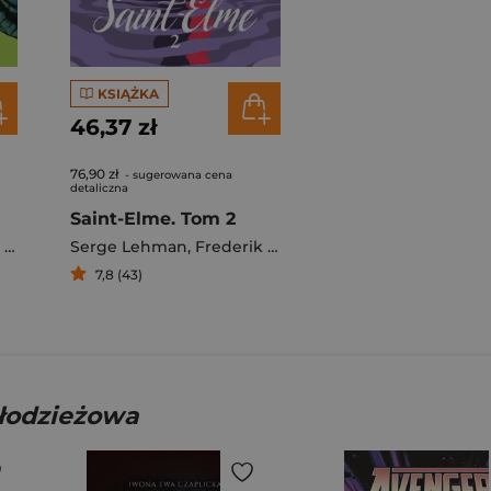
KSIĄŻKA
46,37 zł
76,90 zł
- sugerowana cena
detaliczna
Saint-Elme. Tom 2
s
Serge Lehman
,
Frederik Peeters
7,8 (43)
młodzieżowa