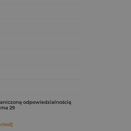
raniczoną odpowiedzialnością
ama 29
ected]