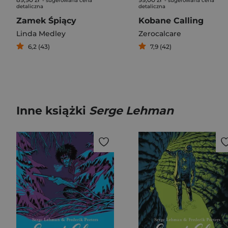
- sugerowana cena
- sugerowana cena
detaliczna
detaliczna
Zamek Śpiący
Kobane Calling
Linda Medley
Zerocalcare
6,2 (43)
7,9 (42)
Inne książki
Serge Lehman