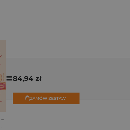
=
84,94 zł
ZAMÓW ZESTAW
Osiem tygodni lata. Opowiadania na wakacje
,
Marta Bijan
,
Oktawia Kain
,
Maria Lichoń
,
Aleksandra Muraszka
,
Edyt