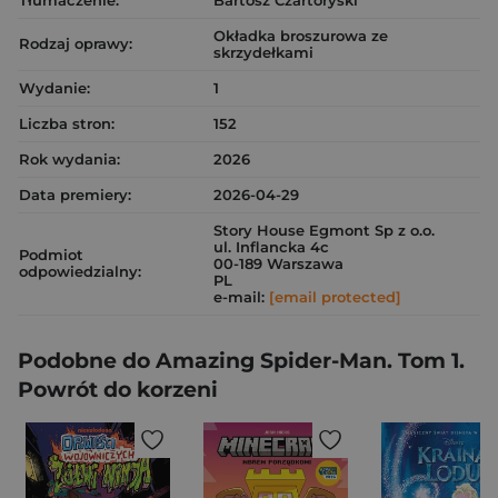
Tłumaczenie:
Bartosz Czartoryski
Okładka broszurowa ze
Rodzaj oprawy:
skrzydełkami
Wydanie:
1
Liczba stron:
152
Rok wydania:
2026
Data premiery:
2026-04-29
Story House Egmont Sp z o.o.
ul. Inflancka 4c
Podmiot
00-189 Warszawa
odpowiedzialny:
PL
e-mail:
[email protected]
Podobne do Amazing Spider-Man. Tom 1.
Powrót do korzeni