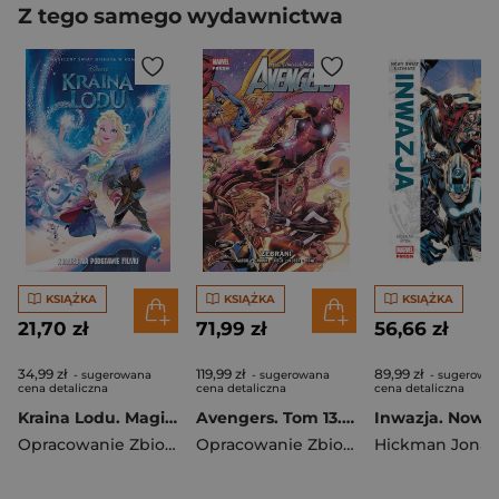
Z tego samego wydawnictwa
KSIĄŻKA
KSIĄŻKA
KSIĄŻKA
21,70 zł
71,99 zł
56,66 zł
34,99 zł
119,99 zł
89,99 zł
- sugerowana
- sugerowana
- sugerowa
cena detaliczna
cena detaliczna
cena detaliczna
Kraina Lodu. Magiczny świat Disneya w komiksie
Avengers. Tom 13. Zebrani
Opracowanie Zbiorowe
Opracowanie Zbiorowe