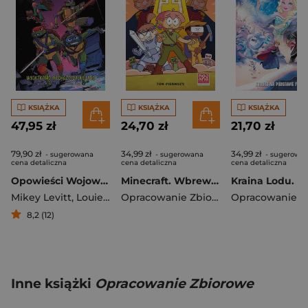
KSIĄŻKA
KSIĄŻKA
KSIĄŻKA
47,95 zł
24,70 zł
21,70 zł
79,90 zł
34,99 zł
34,99 zł
- sugerowana
- sugerowana
- sugerowa
cena detaliczna
cena detaliczna
cena detaliczna
Opowieści Wojowniczych Żółwi Ninja. Tom 1
Minecraft. Wbrew porządkowi. Tom 1
Mikey Levitt
,
Louie Joyce
Opracowanie Zbiorowe
8,2 (12)
Inne książki
Opracowanie Zbiorowe