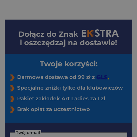
Dołącz do
Znak
i oszczędzaj na dostawie!
Twoje korzyści:
Darmowa dostawa od 99 zł z
Specjalne zniżki tylko dla klubowiczów
Pakiet zakładek Art Ladies za 1 zł
Brak opłat za uczestnictwo
Twój e-mail