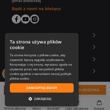
[email protected]
Bądź z nami na bieżąco
O Księgarni Znak
Ta strona używa plików
cookie
Zakupy u nas
Ta strona korzysta z plików cookie, aby
Nasza oferta
zapewnić lepszą wygodę użytkowania.
Korzystając z tej strony, wyrażasz zgodę na
używanie przez nas wszystkich plików
Nasi autorzy
cookie zgodnie z warunkami naszej polityki
plików cookie.
ZAAKCEPTUJ ZGODY
38,77 zł
DO KOSZYKA
ZARZĄDZAJ
NIEZBĘDNE
Strona główna
Menu
Kontakt
Listy zakupowe
Koszyk