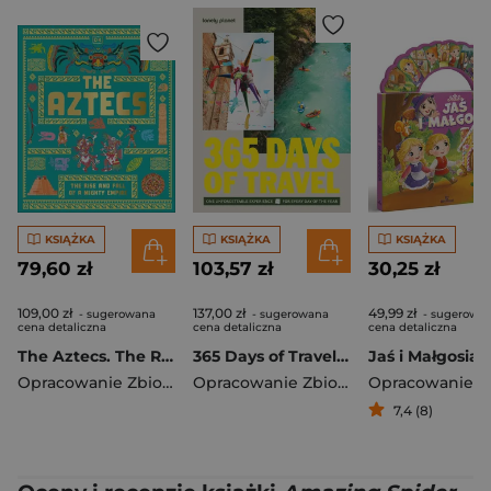
KSIĄŻKA
KSIĄŻKA
KSIĄŻKA
79,60 zł
103,57 zł
30,25 zł
109,00 zł
137,00 zł
49,99 zł
- sugerowana
- sugerowana
- sugerowa
cena detaliczna
cena detaliczna
cena detaliczna
The Aztecs. The Rise and Fall of a Mighty Empire
365 Days of Travel. Lonely Planet
Jaś i Małgosia
Opracowanie Zbiorowe
Opracowanie Zbiorowe
7,4 (8)