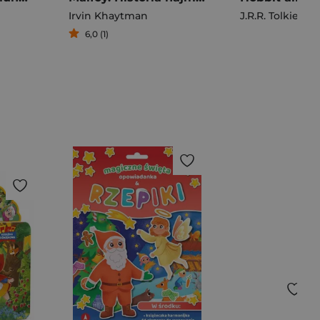
Irvin Khaytman
J.R.R. Tolkien
6,0 (1)