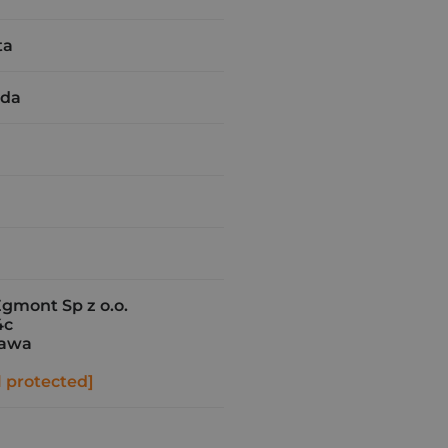
ta
rda
gmont Sp z o.o.
4c
zawa
l protected]