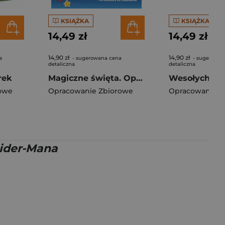
KSIĄŻKA
KSIĄŻKA
14,49 zł
14,49 zł
14,90 zł
14,90 zł
a
- sugerowana cena
- sugerowan
detaliczna
detaliczna
rek
Magiczne święta. Opowiadanka & rzepiki
owe
Opracowanie Zbiorowe
Opracowanie Z
pider-Mana