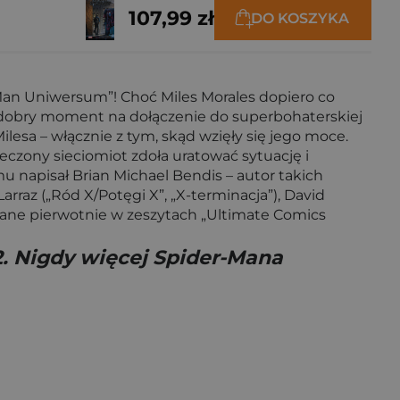
107,99 zł
DO KOSZYKA
-Man Uniwersum”! Choć Miles Morales dopiero co
 dobry moment na dołączenie do superbohaterskiej
lesa – włącznie z tym, skąd wzięły się jego moce.
eczony sieciomiot zdoła uratować sytuację i
mu napisał Brian Michael Bendis – autor takich
rraz („Ród X/Potęgi X”, „X-terminacja”), David
kowane pierwotnie w zeszytach „Ultimate Comics
2. Nigdy więcej Spider-Mana