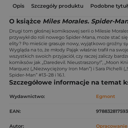
Opis
Szczegóły produktu
Podobne tytuł
O książce
Miles Morales. Spider-Ma
Drugi tom głośnej komiksowej serii o Milesie Moral
przywykł do roli nowego Spider-Mana, może stać si
elity? Po mieście grasuje nowy, wyjątkowo groźny sy
Wygląda na to, że młody Pająk właśnie trafił na swo
wszystkich swoich przyjaciół, czy raczej zaliczy ba
komiksów jak „Daredevil. Nieustraszony!”, „Moon Knig
Marquez („Niezwyciężony Iron Man”) i Sara Pichelli 
Spider-Man” #13–28 i 16.1.
Szczegółowe informacje na temat k
Wydawnictwo:
Egmont
EAN:
97883281759
Autor:
Opracowanie