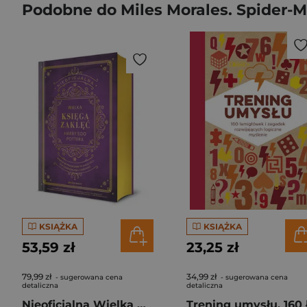
Podobne do Miles Morales. Spider-M
KSIĄŻKA
KSIĄŻKA
53,59 zł
23,25 zł
79,99 zł
34,99 zł
- sugerowana cena
- sugerowana cena
detaliczna
detaliczna
Nieoficjalna Wielka Księga Zaklęć Harry'ego Pottera. Kompletny przewodnik po zaklęciach dla czarodziejów i czarownic [wyd. 2026, barwione brzegi]