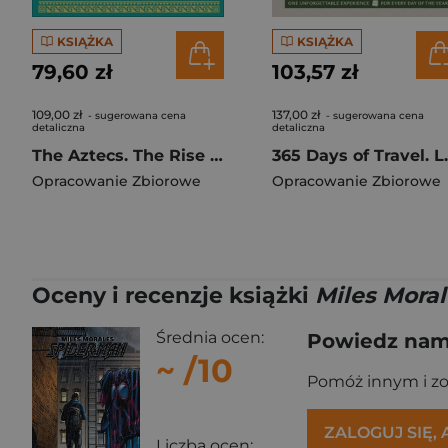
KSIĄŻKA
KSIĄŻKA
79,60 zł
103,57 zł
109,00 zł
137,00 zł
- sugerowana cena
- sugerowana cena
detaliczna
detaliczna
The Aztecs. The Rise and Fall of a Mighty Empire
365 Days o
Opracowanie Zbiorowe
Opracowanie Zbiorowe
Oceny i recenzje książki
Miles Moral
Średnia ocen:
Powiedz nam,
~
/10
Pomóż innym i z
ZALOGUJ SIĘ,
Liczba ocen: