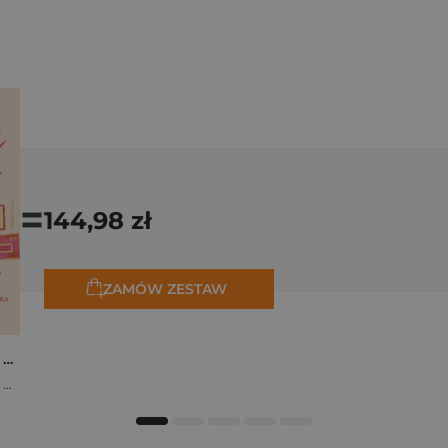
=
144,98 zł
ZAMÓW ZESTAW
Osiem tygodni lata. Opowiadania na wakacje
,
Marta Bijan
,
Oktawia Kain
,
Maria Lichoń
,
Aleksandra Muraszka
,
Edyt