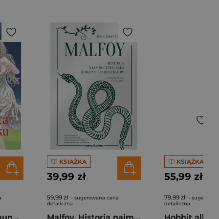
KSIĄŻKA
KSIĄŻKA
39,99 zł
55,99 zł
59,99 zł
79,99 zł
a
- sugerowana cena
- sugerowan
detaliczna
detaliczna
Wampirzyca w mundurku. Tom 3
Malfoy. Historia najmroczniejszej rodziny czarodziejów