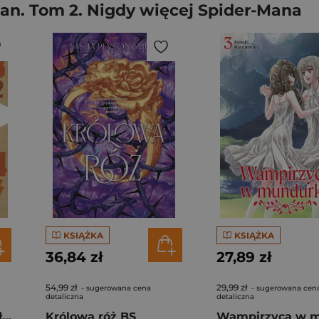
an. Tom 2. Nigdy więcej Spider-Mana
KSIĄŻKA
KSIĄŻKA
36,84 zł
27,89 zł
54,99 zł
29,99 zł
- sugerowana cena
- sugerowana cen
detaliczna
detaliczna
Trening umysłu. 160 łamigłówek i zagadek rozwijających logiczne myślenie
Królowa róż BS