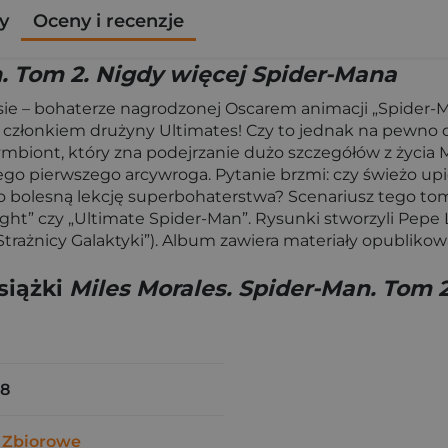
y
Oceny i recenzje
n. Tom 2. Nigdy więcej Spider-Mana
esie – bohaterze nagrodzonej Oscarem animacji „Spider
ę członkiem drużyny Ultimates! Czy to jednak na pewno
mbiont, który zna podejrzanie dużo szczegółów z życia Mi
jego pierwszego arcywroga. Pytanie brzmi: czy świeżo upi
rdzo bolesną lekcję superbohaterstwa? Scenariusz tego to
ht” czy „Ultimate Spider-Man”. Rysunki stworzyli Pepe La
(„Strażnicy Galaktyki”). Album zawiera materiały opubli
siążki
Miles Morales. Spider-Man. Tom 
38
 Zbiorowe