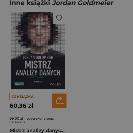
Inne książki
Jordan Goldmeier
KSIĄŻKA
60,36 zł
99,00 zł
- sugerowana cena
detaliczna
Mistrz analizy danych. Od danych do wiedzy wyd. 2