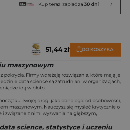
Kup teraz, zapłać za
30 dni
51,44 zł
DO KOSZYKA
zeniu maszynowym
 pokrycia. Firmy wdrażają rozwiązania, które mają je
edzinie data science są zatrudniani w organizacjach,
eniądze idą w błoto.
początku Twojej drogi jako danologa: od osobowości,
eniem maszynowym. Nauczysz się myśleć krytycznie o
 i związane z nimi wyzwania na głębszym,
ata science, statystyce i uczeniu