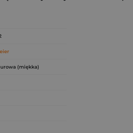
2
eier
zurowa (miękka)