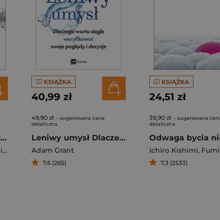
KSIĄŻKA
KSIĄŻKA
40,99 zł
24,51 zł
49,90 zł
39,90 zł
- sugerowana cena
- sugerowana cen
detaliczna
detaliczna
Nie ufaj swojej intuicji Jak korzystać z danych, by osiągnąć sukces i cieszyć się życiem
Leniwy umysł Dlaczego warto ciągle weryfikować swoje poglądy i decyzje
Seth Stephens-Davidowitz
Adam Grant
Ichiro Kishimi
,
Fumita
7,6 (265)
7,3 (2533)