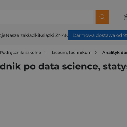
cje
Nasze zakładki
Książki ZNAK
Darmowa dostawa od 99
Podręczniki szkolne
Liceum, technikum
Analityk dany
nik po data science, staty