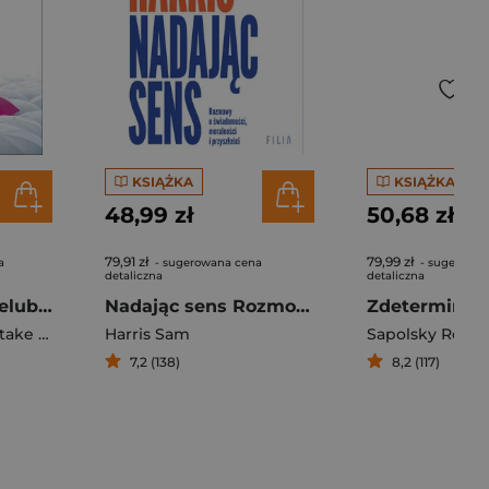
KSIĄŻKA
KSIĄŻKA
48,99 zł
50,68 zł
79,91 zł
79,99 zł
a
- sugerowana cena
- sugerowan
detaliczna
detaliczna
Odwaga bycia nielubianym Japoński fenomen, który pokazuje, jak być wolnym i odmienić własne życie
Nadając sens Rozmowy o świadomości, moralności i przyszłości
ke Koga
Harris Sam
Sapolsky Rober
7,2 (138)
8,2 (117)