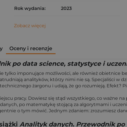
Rok wydania:
2023
Zobacz więcej
y
Oceny i recenzje
nik po data science, statystyce i uc
e tylko imponujące możliwości, ale również obietnice bez
dniają analityków, którzy nimi nie są. Specjaliści w dzi
technicznego żargonu i udają, że go rozumieją. Efekt? Pi
scu pracy. Dowiesz się stąd wszystkiego, co ważne na 
izy danych, po matematykę stojącą za algorytmami i ucz
igentnie o tym mówić. Jednym zdaniem: zrozumiesz dane
siążki
Analityk danych. Przewodnik po d