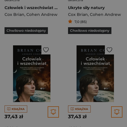
detaliczna
detaliczna
Człowiek i wszechświat wyd. 2024
Ukryte siły natury
Cox Brian
,
Cohen Andrew
Cox Brian
,
Cohen Andrew
7,0 (85)
Chwilowo niedostępny
Chwilowo niedostępny
KSIĄŻKA
KSIĄŻKA
37,43 zł
37,43 zł