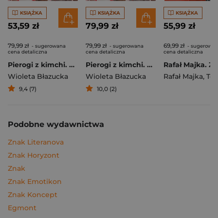
KSIĄŻKA
KSIĄŻKA
KSIĄŻKA
53,59 zł
79,99 zł
55,99 zł
79,99 zł
79,99 zł
69,99 zł
- sugerowana
- sugerowana
- sugerowa
cena detaliczna
cena detaliczna
cena detaliczna
Pierogi z kimchi. Moje ulubione azjatyckie przepisy
Pierogi z kimchi. Moje ulubione azjatyckie przepisy - książka z autografem
Wioleta Błazucka
Wioleta Błazucka
Rafał Majka
,
Tomasz 
9,4 (7)
10,0 (2)
Podobne wydawnictwa
Znak Literanova
Znak Horyzont
Znak
Znak Emotikon
Znak Koncept
Egmont