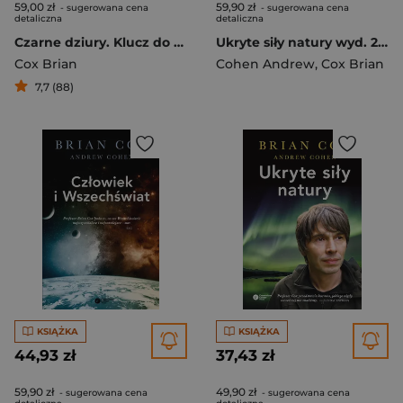
59,00 zł
59,90 zł
- sugerowana cena
- sugerowana cena
detaliczna
detaliczna
Czarne dziury. Klucz do zrozumienia Wszechświata
Ukryte siły natury wyd. 2024
Cox Brian
Cohen Andrew
,
Cox Brian
7,7 (88)
KSIĄŻKA
KSIĄŻKA
44,93 zł
37,43 zł
59,90 zł
49,90 zł
- sugerowana cena
- sugerowana cena