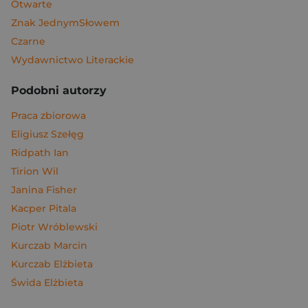
Otwarte
Znak JednymSłowem
Czarne
Wydawnictwo Literackie
Podobni autorzy
Praca zbiorowa
Eligiusz Szełęg
Ridpath Ian
Tirion Wil
Janina Fisher
Kacper Pitala
Piotr Wróblewski
Kurczab Marcin
Kurczab Elżbieta
Świda Elżbieta