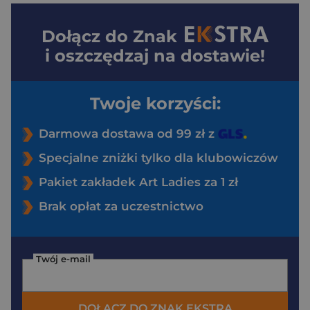
Dołącz do
Znak
i oszczędzaj na dostawie!
Twoje korzyści:
Darmowa dostawa od 99 zł z
Specjalne zniżki tylko dla klubowiczów
Pakiet zakładek Art Ladies za 1 zł
Brak opłat za uczestnictwo
Twój e-mail
DOŁĄCZ DO ZNAK EKSTRA