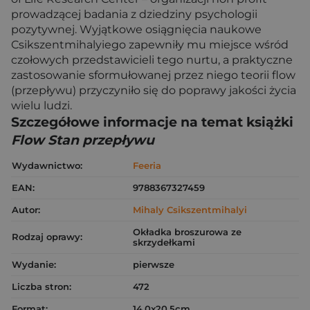
prowadzącej badania z dziedziny psychologii
pozytywnej. Wyjątkowe osiągnięcia naukowe
Csikszentmihalyiego zapewniły mu miejsce wśród
czołowych przedstawicieli tego nurtu, a praktyczne
zastosowanie sformułowanej przez niego teorii flow
(przepływu) przyczyniło się do poprawy jakości życia
wielu ludzi.
Szczegółowe informacje na temat książki
Flow Stan przepływu
Wydawnictwo:
Feeria
EAN:
9788367327459
Autor:
Mihaly Csikszentmihalyi
Okładka broszurowa ze
Rodzaj oprawy:
skrzydełkami
Wydanie:
pierwsze
Liczba stron:
472
Format:
14.0x20.5cm