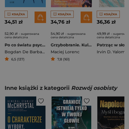
KSIĄŻKA
KSIĄŻKA
KSIĄŻKA
34,51 zł
34,76 zł
36,36 zł
52,90 zł
54,90 zł
49,99 zł
- sugerowana
- sugerowana
- sugerowa
cena detaliczna
cena detaliczna
cena detaliczna
Po co światu psychoterapia
Grzybobranie. Kulturowa historia psylocybiny
Bogdan De Barbaro
Maciej Lorenc
Irvin D. Yalom
6,5 (137)
7,8 (161)
Inne książki z kategorii
Rozwój osobisty