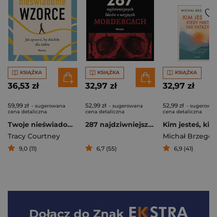
KSIĄŻKA
KSIĄŻKA
KSIĄŻKA
36,53 zł
32,97 zł
32,97 zł
59,99 zł
52,99 zł
52,99 zł
- sugerowana
- sugerowana
- sugerowa
cena detaliczna
cena detaliczna
cena detaliczna
Twoje nieświadome wzorce. Jak sprawić, by działały dla ciebie
287 najdziwniejszych faktów o seryjnych mordercach
Tracy Courtney
Michał Brzego
9,0 (11)
6,7 (55)
6,9 (41)
Dołącz do
Znak