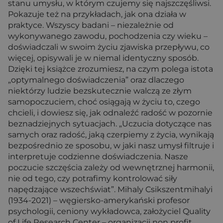
stanu umysłu, w którym czujemy się najszczęśliwsi.
Pokazuje też na przykładach, jak ona działa w
praktyce. Wszyscy badani – niezależnie od
wykonywanego zawodu, pochodzenia czy wieku –
doświadczali w swoim życiu zjawiska przepływu, co
więcej, opisywali je w niemal identyczny sposób.
Dzięki tej książce zrozumiesz, na czym polega istota
„optymalnego doświadczenia” oraz dlaczego
niektórzy ludzie bezskutecznie walczą ze złym
samopoczuciem, choć osiągają w życiu to, czego
chcieli, i dowiesz się, jak odnaleźć radość w pozornie
beznadziejnych sytuacjach. „Uczucia dotyczące nas
samych oraz radość, jaką czerpiemy z życia, wynikają
bezpośrednio ze sposobu, w jaki nasz umysł filtruje i
interpretuje codzienne doświadczenia. Nasze
poczucie szczęścia zależy od wewnętrznej harmonii,
nie od tego, czy potrafimy kontrolować siły
napędzające wszechświat”. Mihaly Csikszentmihalyi
(1934-2021) – węgiersko-amerykański profesor
psychologii, ceniony wykładowca, założyciel Quality
of Life Research Center – organizacji non profit