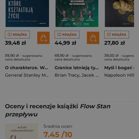
KSIĄŻKA
KSIĄŻKA
KSIĄŻKA
39,48 zł
44,99 zł
27,80 zł
59,90 zł
69,90 zł
39,00 zł
- sugerowana
- sugerowana
- sugerowa
cena detaliczna
cena detaliczna
cena detaliczna
O charakterze. Wybory, które kształtują życie
Granice istnieją tylko w twojej głowie. Na 100%. Bez wymówek. Bez półśrodków
General Stanley McChrystal
Brian Tracy
,
Jacek Walkiewicz
Napoleon Hill
,
Kamil 
Oceny i recenzje książki
Flow Stan
przepływu
Średnia ocen:
7.45
/10