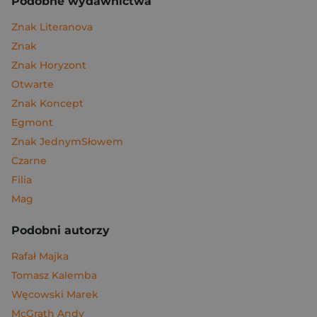
Podobne wydawnictwa
Znak Literanova
Znak
Znak Horyzont
Otwarte
Znak Koncept
Egmont
Znak JednymSłowem
Czarne
Filia
Mag
Podobni autorzy
Rafał Majka
Tomasz Kalemba
Węcowski Marek
McGrath Andy