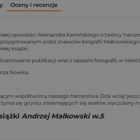
y
Oceny i recenzje
łej opowieści Aleksandra Kamińskiego o twórcy harcer
u przygotowanym przez znawców biografii Małkowskiego L
łej książki.
ilustrowanie publikacji wraz z opisami fotografii, w nie
orza Nowika.
ym współtwórcą naszego harcerstwa. Dziś wciąż jeszcze 
rzyma się gruntu zmieniających się realiów, wyczulony na
siążki
Andrzej Małkowski w.5