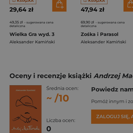
KSIĄŻKA
KSIĄŻKA
29,64 zł
47,94 zł
49,35 zł
69,90 zł
- sugerowana cena
- sugerowana cena
detaliczna
detaliczna
Wielka Gra wyd. 3
Zośka i Parasol
Aleksander Kamiński
Aleksander Kamiński
Oceny i recenzje książki
Andrzej Ma
Średnia ocen:
Powiedz nam,
~
/10
Pomóż innym i z
ZALOGUJ SIĘ,
Liczba ocen:
0