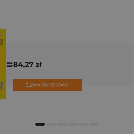
=
84,27 zł
ZAMÓW ZESTAW
Tadej Pogačar. Niepokonany