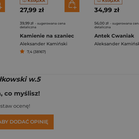
KSIĄŻKA
KSIĄŻKA
27,99 zł
34,99 zł
39,99 zł
56,00 zł
- sugerowana cena
- sugerowana cen
detaliczna
detaliczna
Kamienie na szaniec
Antek Cwaniak
Aleksander Kamiński
Aleksander Kamińs
7,4 (38167)
łkowski w.5
 co myślisz!
ostaw ocenę!
 ABY DODAĆ OPINIĘ