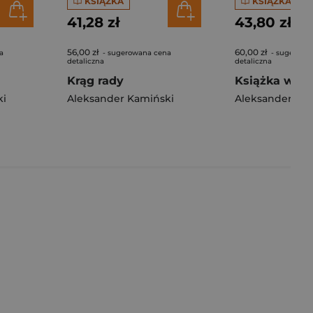
KSIĄŻKA
KSIĄŻKA
41,28 zł
43,80 zł
56,00 zł
60,00 zł
a
- sugerowana cena
- sugerowa
detaliczna
detaliczna
Krąg rady
ki
Aleksander Kamiński
Aleksander Ka