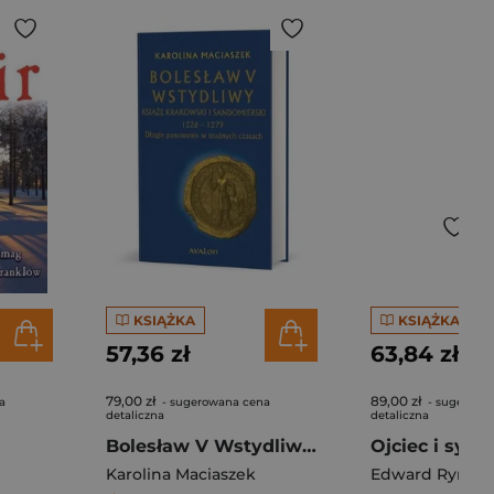
KSIĄŻKA
KSIĄŻKA
57,36 zł
63,84 zł
79,00 zł
89,00 zł
a
- sugerowana cena
- sugerowa
detaliczna
detaliczna
Bolesław V Wstydliwy Książę krakowski i sandomierski 1226-1279 Długie panowanie w trudnych czasach
Karolina Maciaszek
Edward Rymar