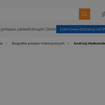
cje
Nasze zakładki
Książki ZNAK
Darmowa dostawa od 99
ie
Biografie postaci historycznych
Andrzej Małkowsk