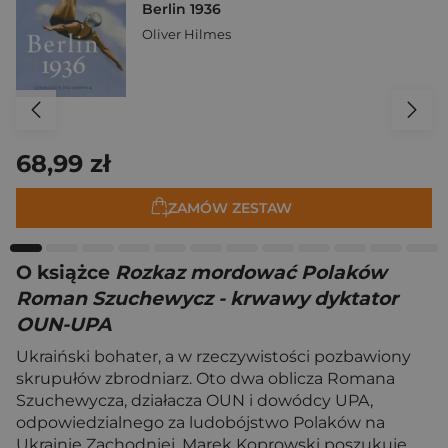
Berlin 1936
Oliver Hilmes
68,99 zł
ZAMÓW ZESTAW
O książce
Rozkaz mordować Polaków
Roman Szuchewycz - krwawy dyktator
OUN-UPA
Ukraiński bohater, a w rzeczywistości pozbawiony
skrupułów zbrodniarz. Oto dwa oblicza Romana
Szuchewycza, działacza OUN i dowódcy UPA,
odpowiedzialnego za ludobójstwo Polaków na
Ukrainie Zachodniej. Marek Koprowski poszukuje