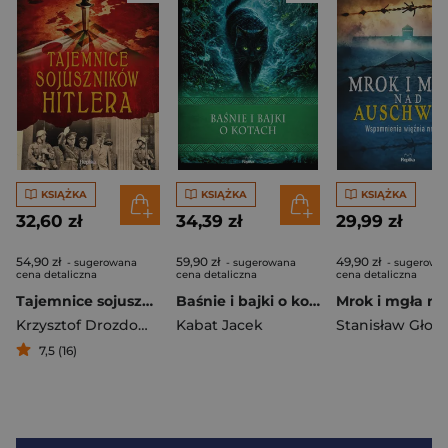
KSIĄŻKA
KSIĄŻKA
KSIĄŻKA
32,60 zł
34,39 zł
29,99 zł
54,90 zł
59,90 zł
49,90 zł
- sugerowana
- sugerowana
- sugerowa
cena detaliczna
cena detaliczna
cena detaliczna
Tajemnice sojuszników Hitlera
Baśnie i bajki o kotach. Wierzenia i zwyczaje
Krzysztof Drozdowski
Kabat Jacek
Stanisław Głow
7,5 (16)