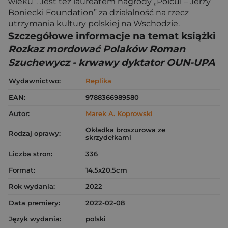
wieku”. Jest też laureatem nagrody „Polcul – Jerzy
Boniecki Foundation” za działalność na rzecz
utrzymania kultury polskiej na Wschodzie.
Szczegółowe informacje na temat książki
Rozkaz mordować Polaków Roman
Szuchewycz - krwawy dyktator OUN-UPA
Wydawnictwo:
Replika
EAN:
9788366989580
Autor:
Marek A. Koprowski
Okładka broszurowa ze
Rodzaj oprawy:
skrzydełkami
Liczba stron:
336
Format:
14.5x20.5cm
Rok wydania:
2022
Data premiery:
2022-02-08
Język wydania:
polski