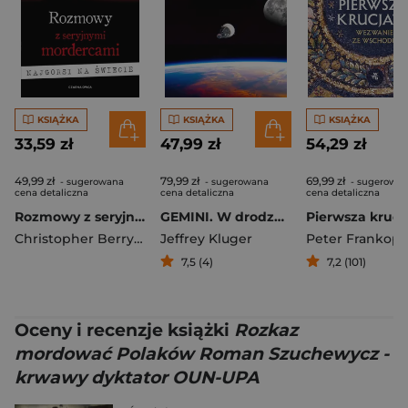
KSIĄŻKA
KSIĄŻKA
KSIĄŻKA
33,59 zł
47,99 zł
54,29 zł
49,99 zł
79,99 zł
69,99 zł
- sugerowana
- sugerowana
- sugerowa
cena detaliczna
cena detaliczna
cena detaliczna
Rozmowy z seryjnymi mordercami. Najgorsi na świecie wyd. 2026
GEMINI. W drodze na Księżyc
Christopher Berry-Dee
Jeffrey Kluger
Peter Frankop
7,5 (4)
7,2 (101)
Oceny i recenzje książki
Rozkaz
mordować Polaków Roman Szuchewycz -
krwawy dyktator OUN-UPA