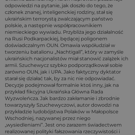
odpowiedzi na pytanie, jak doszło do tego, że
członek znanej, inteligenckiej rodziny, stał się
ukraińskim terrorystą zwalczającym państwo
polskie, a następnie współpracownikiem
niemieckiego wywiadu. Przybliża jego działalność
na Rusi Podkarpackiej, będącej poligonem
doświadczalnym OUN. Omawia współudział w
tworzeniu batalionu „Nachtigall”, który w zamyśle
ukraińskich nacjonalistów miał stanowić zalążek ich
armii. Szuchewycz szybko podporządkował sobie
zarówno OUN, jak i UPA. Jako faktyczny dyktator
starał się działać tak, by za nic nie odpowiadać.
Decyzje podejmował formalnie ktoś inny, jak na
przykład fikcyjna Ukraińska Główna Rada
Wyzwoleńcza. Jak bardzo zakłamanie i zbrodnie
towarzyszyły Szuchewyczowi, autor dowodzi na
przykładzie ludobójstwa Polaków w Małopolsce
Wschodniej, nazywanej przez niego
„wysiedleniami”. Jest ono zarazem świadectwem
realizowanej polityki fałszowania rzeczywistości i