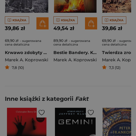
KSIĄŻKA
KSIĄŻKA
KSIĄŻKA
39,86 zł
49,54 zł
39,86 zł
69,90 zł
89,90 zł
69,90 zł
- sugerowana
- sugerowana
- sugerowa
cena detaliczna
cena detaliczna
cena detaliczna
Krwawo zdobyty dom. Powrót Dolnego Śląska do Polski
Bestie Bandery. Kaci Małopolski Wschodniej wyd. 2
Marek A. Koprowski
Marek A. Koprowski
Marek A. Kopro
7,8 (10)
7,3 (12)
Inne książki z kategorii
Fakt