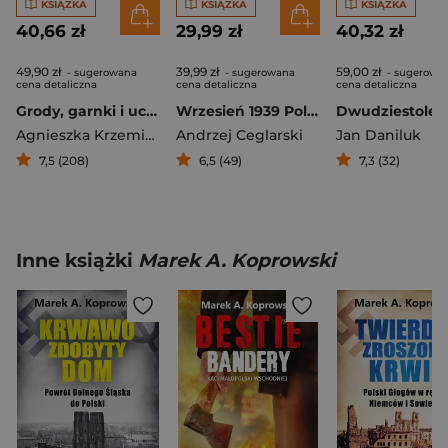
KSIĄŻKA
KSIĄŻKA
KSIĄŻKA
40,66 zł
29,99 zł
40,32 zł
49,90 zł
39,99 zł
59,00 zł
- sugerowana
- sugerowana
- sugerowa
cena detaliczna
cena detaliczna
cena detaliczna
Grody, garnki i uczeni O archeologicznych tajemnicach ziem polskich
Wrzesień 1939 Polscy sprawcy klęski
Agnieszka Krzemińska
Andrzej Ceglarski
Jan Daniluk
7,5 (208)
6,5 (49)
7,3 (32)
Inne książki
Marek A. Koprowski