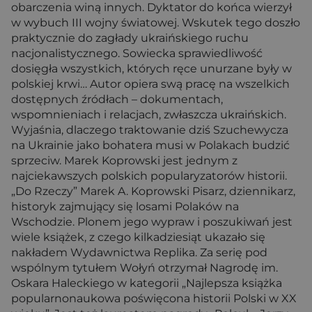
obarczenia winą innych. Dyktator do końca wierzył
w wybuch III wojny światowej. Wskutek tego doszło
praktycznie do zagłady ukraińskiego ruchu
nacjonalistycznego. Sowiecka sprawiedliwość
dosięgła wszystkich, których ręce unurzane były w
polskiej krwi… Autor opiera swą pracę na wszelkich
dostępnych źródłach – dokumentach,
wspomnieniach i relacjach, zwłaszcza ukraińskich.
Wyjaśnia, dlaczego traktowanie dziś Szuchewycza
na Ukrainie jako bohatera musi w Polakach budzić
sprzeciw. Marek Koprowski jest jednym z
najciekawszych polskich popularyzatorów historii.
„Do Rzeczy” Marek A. Koprowski Pisarz, dziennikarz,
historyk zajmujący się losami Polaków na
Wschodzie. Plonem jego wypraw i poszukiwań jest
wiele książek, z czego kilkadziesiąt ukazało się
nakładem Wydawnictwa Replika. Za serię pod
wspólnym tytułem Wołyń otrzymał Nagrodę im.
Oskara Haleckiego w kategorii „Najlepsza książka
popularnonaukowa poświęcona historii Polski w XX