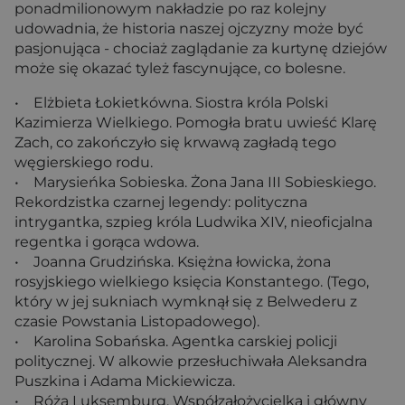
ponadmilionowym nakładzie po raz kolejny
udowadnia, że historia naszej ojczyzny może być
pasjonująca - chociaż zaglądanie za kurtynę dziejów
może się okazać tyleż fascynujące, co bolesne.
• Elżbieta Łokietkówna. Siostra króla Polski
Kazimierza Wielkiego. Pomogła bratu uwieść Klarę
Zach, co zakończyło się krwawą zagładą tego
węgierskiego rodu.
• Marysieńka Sobieska. Żona Jana III Sobieskiego.
Rekordzistka czarnej legendy: polityczna
intrygantka, szpieg króla Ludwika XIV, nieoficjalna
regentka i gorąca wdowa.
• Joanna Grudzińska. Księżna łowicka, żona
rosyjskiego wielkiego księcia Konstantego. (Tego,
który w jej sukniach wymknął się z Belwederu z
czasie Powstania Listopadowego).
• Karolina Sobańska. Agentka carskiej policji
politycznej. W alkowie przesłuchiwała Aleksandra
Puszkina i Adama Mickiewicza.
• Róża Luksemburg. Współzałożycielka i główny