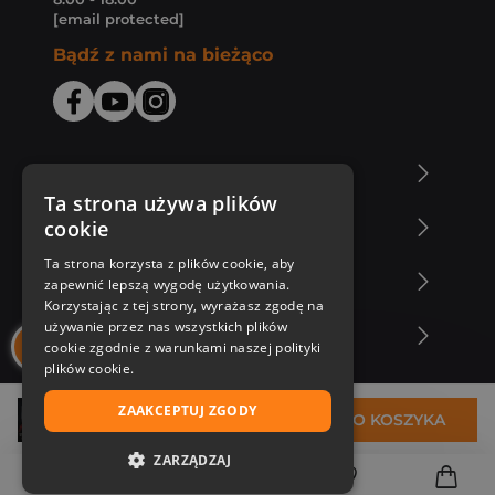
[email protected]
Bądź z nami na bieżąco
O Księgarni Znak
Ta strona używa plików
cookie
Zakupy u nas
Ta strona korzysta z plików cookie, aby
Nasza oferta
zapewnić lepszą wygodę użytkowania.
Korzystając z tej strony, wyrażasz zgodę na
używanie przez nas wszystkich plików
Nasi autorzy
cookie zgodnie z warunkami naszej polityki
plików cookie.
ZAAKCEPTUJ ZGODY
30,99 zł
DO KOSZYKA
ZARZĄDZAJ