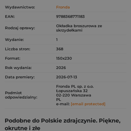
Wydawnictwo:
Fronda
EAN:
9788368771183
Okładka broszurowa ze
Rodzaj oprawy:
skrzydełkami
Wydanie:
1
Liczba stron:
368
Format:
150x230
Rok wydania:
2026
Data premiery:
2026-07-13
Fronda PL sp. z o.o.
Łopuszańska 32
Podmiot
02-220 Warszawa
odpowiedzialny:
PL
e-mail:
[email protected]
Podobne do Polskie zdrajczynie. Piękne,
okrutne i złe