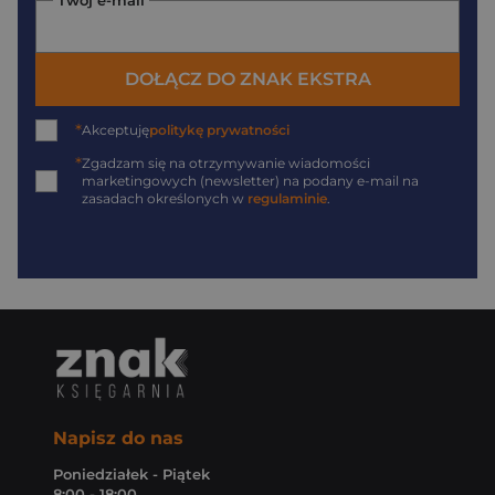
DOŁĄCZ DO ZNAK EKSTRA
*
Akceptuję
politykę prywatności
*
Zgadzam się na otrzymywanie wiadomości
marketingowych (newsletter) na podany
e-mail
na
zasadach określonych w
regulaminie
.
Napisz do nas
Poniedziałek - Piątek
8:00 - 18:00