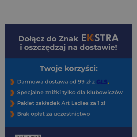
Dołącz do
Znak
i oszczędzaj na dostawie!
Twoje korzyści:
Darmowa dostawa od 99 zł z
Specjalne zniżki tylko dla klubowiczów
Pakiet zakładek Art Ladies za 1 zł
Brak opłat za uczestnictwo
Twój e-mail