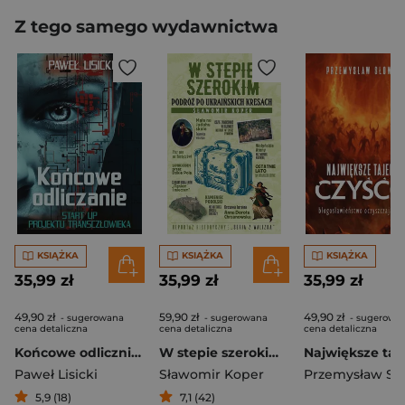
Z tego samego wydawnictwa
KSIĄŻKA
KSIĄŻKA
KSIĄŻKA
35,99 zł
35,99 zł
35,99 zł
49,90 zł
59,90 zł
49,90 zł
- sugerowana
- sugerowana
- sugerowa
cena detaliczna
cena detaliczna
cena detaliczna
Końcowe odlicznie. Start up projektu transczłowieka
W stepie szerokim Podróż po ukraińskich Kresach
Paweł Lisicki
Sławomir Koper
5,9 (18)
7,1 (42)