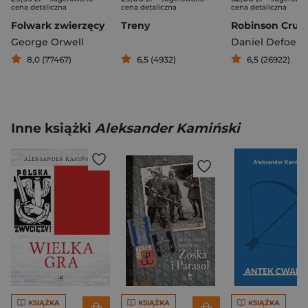
cena detaliczna
cena detaliczna
cena detaliczna
Folwark zwierzęcy
Treny
Robinson Crus
George Orwell
Daniel Defoe
8,0 (77467)
6,5 (4932)
6,5 (26922)
Inne książki
Aleksander Kamiński
KSIĄŻKA
KSIĄŻKA
KSIĄŻKA