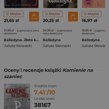
KSIĄŻKA
KSIĄŻKA
KSIĄŻKA
21,65 zł
20,25 zł
16,97 zł
31,99 zł
24,99 zł
19,99 zł
- sugerowana cena
- sugerowana
- sugerowan
detaliczna
cena detaliczna
detaliczna
Balladyna. Złota kolekcja
Balladyna
Balladyna
Juliusz Słowacki
Juliusz Słowacki
Juliusz Słowack
Oceny i recenzje książki
Kamienie na
szaniec
Średnia ocen:
7.41
/10
Liczba ocen:
38167