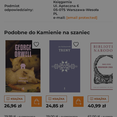
Księgarnia
Podmiot
Ul. Apteczna 6
odpowiedzialny:
05-075 Warszawa-Wesoła
PL
e-mail:
[email protected]
Podobne do Kamienie na szaniec
KSIĄŻKA
KSIĄŻKA
KSIĄŻKA
26,96 zł
24,85 zł
40,99 zł
29,99 zł
29,00 zł
62,00 zł
- sugerowana
- sugerowana
- sugerowa