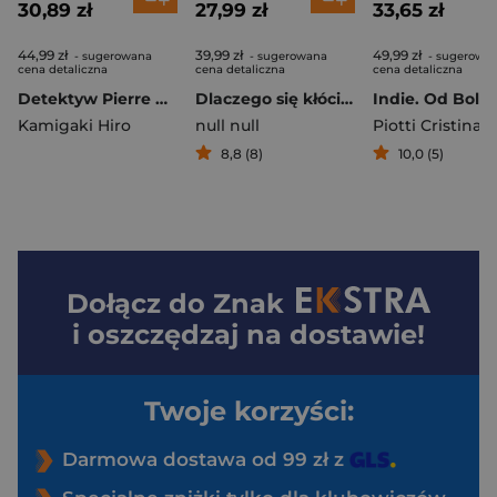
30,89 zł
27,99 zł
33,65 zł
44,99 zł
39,99 zł
49,99 zł
- sugerowana
- sugerowana
- sugerowa
cena detaliczna
cena detaliczna
cena detaliczna
Detektyw Pierre w labiryncie. Sprawa zaginionej piramidy
Dlaczego się kłócimy?
Kamigaki Hiro
null null
Piotti Cristina 
8,8 (8)
10,0 (5)
Dołącz do
Znak
i oszczędzaj na dostawie!
Twoje korzyści:
Darmowa dostawa od 99 zł z