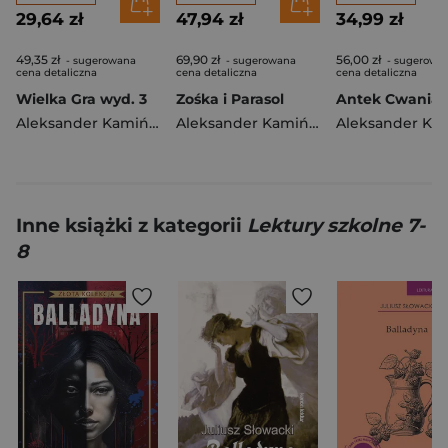
29,64 zł
47,94 zł
34,99 zł
49,35 zł
69,90 zł
56,00 zł
- sugerowana
- sugerowana
- sugerowa
cena detaliczna
cena detaliczna
cena detaliczna
Wielka Gra wyd. 3
Zośka i Parasol
Antek Cwania
Aleksander Kamiński
Aleksander Kamiński
Inne książki z kategorii
Lektury szkolne 7-
8