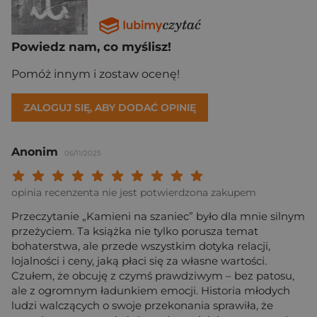
Powiedz nam, co myślisz!
Pomóż innym i zostaw ocenę!
ZALOGUJ SIĘ, ABY DODAĆ OPINIĘ
Anonim
06/11/2025
Twoja ocena: Beznadziejna 1/10"
Twoja ocena: Bardzo słaba 2/10"
Twoja ocena: Słaba 3/10"
Twoja ocena: Może być 4/10"
Twoja ocena: Przeciętna 5/10"
Twoja ocena: Dobra 6/10"
Twoja ocena: Bardzo dobra 7/10"
Twoja ocena: Rewelacyjna 8/10
Twoja ocena: Wybitna 9/10
Twoja ocena: Arcydzieło
opinia recenzenta nie jest potwierdzona zakupem
Przeczytanie „Kamieni na szaniec” było dla mnie silnym
przeżyciem. Ta książka nie tylko porusza temat
bohaterstwa, ale przede wszystkim dotyka relacji,
lojalności i ceny, jaką płaci się za własne wartości.
Czułem, że obcuję z czymś prawdziwym – bez patosu,
ale z ogromnym ładunkiem emocji. Historia młodych
ludzi walczących o swoje przekonania sprawiła, że