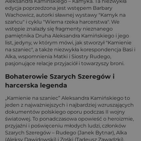
Aleksandra Kamińskiego – Kamyka. Ta niezwykła
edycja poprzedzona jest wstępem Barbary
Wachowicz, autorki sławnej wystawy "Kamyk na
szańcu" i cyklu "Wierna rzeka harcerstwa". We
wstępie znalazły się fragmenty nieznanego
pamiętnika Druha Aleksandra Kamińskiego i jego
list, jedyny, w którym mówi, jak stworzył "Kamienie
na szaniec", a także niezwykła korespondencja Basi i
Alka, wspomnienia Matki i Siostry Rudego,
pasjonujące relacje przyjaciół i towarzyszy broni.
Bohaterowie Szarych Szeregów i
harcerska legenda
„Kamienie na szaniec” Aleksandra Kamińskiego to
jeden z najważniejszych i najbardziej wzruszających
dokumentów polskiego oporu podczas II wojny
światowej. To ponadczasowa opowieść o heroizmie,
przyjaźni i poświęceniu młodych ludzi, członków
Szarych Szeregów – Rudego (Janek Bytnar), Alka
(Aleksy Dawidowski) i Zośki (Tadeusz Zawadzki).