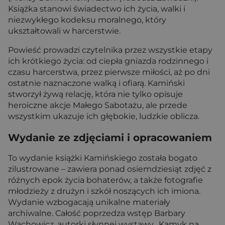
Książka stanowi świadectwo ich życia, walki i
niezwykłego kodeksu moralnego, który
ukształtowali w harcerstwie.
Powieść prowadzi czytelnika przez wszystkie etapy
ich krótkiego życia: od ciepła gniazda rodzinnego i
czasu harcerstwa, przez pierwsze miłości, aż po dni
ostatnie naznaczone walką i ofiarą. Kamiński
stworzył żywą relację, która nie tylko opisuje
heroiczne akcje Małego Sabotażu, ale przede
wszystkim ukazuje ich głębokie, ludzkie oblicza.
Wydanie ze zdjęciami i opracowaniem
To wydanie książki Kamińskiego została bogato
zilustrowane – zawiera ponad osiemdziesiąt zdjęć z
różnych epok życia bohaterów, a także fotografie
młodzieży z drużyn i szkół noszących ich imiona.
Wydanie wzbogacają unikalne materiały
archiwalne. Całość poprzedza wstęp Barbary
Wachowicz, autorki słynnej wystawy „Kamyk na