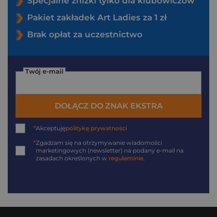
Specjalne zniżki tylko dla klubowiczów
Pakiet zakładek Art Ladies za 1 zł
Brak opłat za uczestnictwo
Twój e-mail
DOŁĄCZ DO ZNAK EKSTRA
*
Akceptuję
politykę prywatności
*
Zgadzam się na otrzymywanie wiadomości
marketingowych (newsletter) na podany
e-mail
na
zasadach określonych w
regulaminie
.