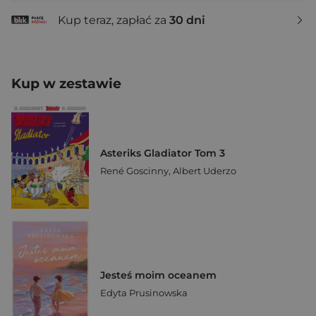
Kup teraz, zapłać za
30 dni
Kup w zestawie
Asteriks Gladiator Tom 3
René Goscinny
,
Albert Uderzo
Jesteś moim oceanem
Edyta Prusinowska