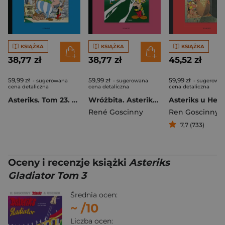
KSIĄŻKA
KSIĄŻKA
KSIĄŻKA
38,77 zł
38,77 zł
45,52 zł
59,99 zł
59,99 zł
59,99 zł
- sugerowana
- sugerowana
- sugerowa
cena detaliczna
cena detaliczna
cena detaliczna
Asteriks. Tom 23. Obeliks i spółka
Wróżbita. Asteriks. Tom 19
René Goscinny
Ren Goscinny
,
Al
7,7 (733)
Oceny i recenzje książki
Asteriks
Gladiator Tom 3
Średnia ocen:
~
/10
Liczba ocen: