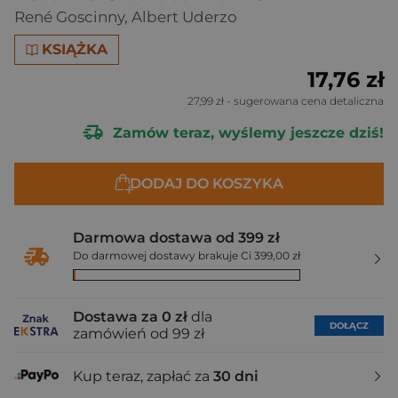
René Goscinny
,
Albert Uderzo
KSIĄŻKA
17,76 zł
27,99 zł
- sugerowana cena detaliczna
Zamów teraz, wyślemy jeszcze dziś!
DODAJ DO KOSZYKA
Darmowa dostawa od 399 zł
Do darmowej dostawy brakuje Ci 399,00 zł
Dostawa za 0 zł
dla
DOŁĄCZ
zamówień od 99 zł
Kup teraz, zapłać za
30 dni