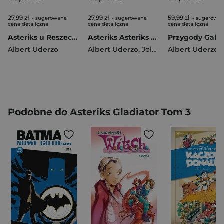
27,99 zł
27,99 zł
59,99 zł
- sugerowana
- sugerowana
- sugerowa
cena detaliczna
cena detaliczna
cena detaliczna
Asteriks u Reszechezady Tom 28
Asteriks Asteriks w Hiszpanii Tom 14
Albert Uderzo
Albert Uderzo
,
Jolanta Sztuczyńska
Albert Uderzo
Podobne do Asteriks Gladiator Tom 3