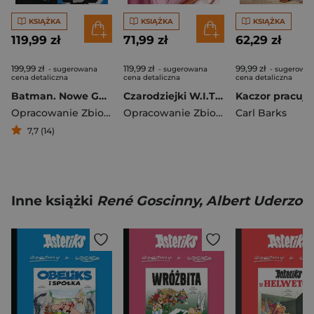
KSIĄŻKA
KSIĄŻKA
KSIĄŻKA
119,99 zł
71,99 zł
62,29 zł
199,99 zł
119,99 zł
99,99 zł
- sugerowana
- sugerowana
- sugerowa
cena detaliczna
cena detaliczna
cena detaliczna
Batman. Nowe Gotham. Tom 1
Czarodziejki W.I.T.C.H. Księga 2
Opracowanie Zbiorowe
Opracowanie Zbiorowe
Carl Barks
7,7 (14)
Inne książki
René Goscinny, Albert Uderzo