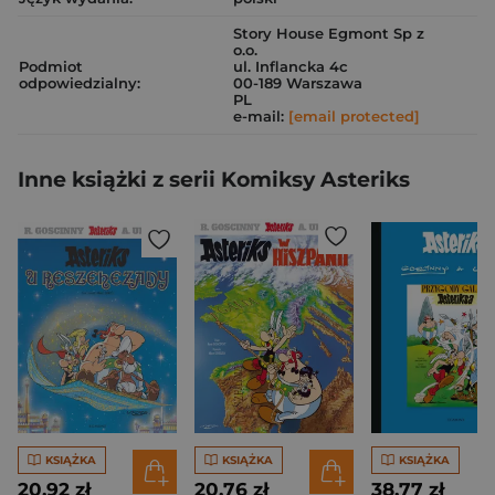
Story House Egmont Sp z
o.o.
Podmiot
ul. Inflancka 4c
odpowiedzialny:
00-189 Warszawa
PL
e-mail:
[email protected]
Inne książki z serii Komiksy Asteriks
KSIĄŻKA
KSIĄŻKA
KSIĄŻKA
20,92 zł
20,76 zł
38,77 zł