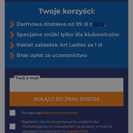
Twoje korzyści:
Darmowa dostawa od 99 zł z
Specjalne zniżki tylko dla klubowiczów
Pakiet zakładek Art Ladies za 1 zł
Brak opłat za uczestnictwo
Twój e-mail
DOŁĄCZ DO ZNAK EKSTRA
*
Akceptuję
politykę prywatności
*
Zgadzam się na otrzymywanie wiadomości
marketingowych (newsletter) na podany
e-mail
na
zasadach określonych w
regulaminie
.