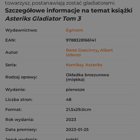
towarzysz, postanawiają zostać gladiatorami.
Szczegółowe informacje na temat książki
Asteriks Gladiator Tom 3
Wydawnictwo:
Egmont
EAN:
9788328166141
René Goscinny
,
Albert
Autor:
Uderzo
Seria:
Komiksy Asteriks
Okładka broszurowa
Rodzaj oprawy:
(miękka)
Wydanie:
pierwsze
Liczba stron:
48
Format:
21.5x29.0cm
Rok wydania:
2023
Data premiery:
2023-01-25
Język wydania:
polski