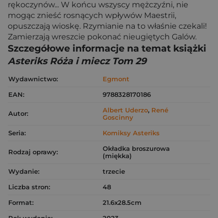
rękoczynów... W końcu wszyscy mężczyźni, nie
mogąc znieść rosnących wpływów Maestrii,
opuszczają wioskę. Rzymianie na to właśnie czekali!
Zamierzają wreszcie pokonać nieugiętych Galów.
Szczegółowe informacje na temat książki
Asteriks Róża i miecz Tom 29
Wydawnictwo:
Egmont
EAN:
9788328170186
Albert Uderzo
,
René
Autor:
Goscinny
Seria:
Komiksy Asteriks
Okładka broszurowa
Rodzaj oprawy:
(miękka)
Wydanie:
trzecie
Liczba stron:
48
Format:
21.6x28.5cm