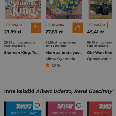
KSIĄŻKA
KSIĄŻKA
KSIĄŻKA
27,89 zł
27,89 zł
45,41 zł
29,99 zł
29,99 zł
69,99 zł
- sugerowana
- sugerowana
- sugerowa
cena detaliczna
cena detaliczna
cena detaliczna
Shaman King. Tom 26
Mam za brata yaoi-wariata
Mimu Oyamada
7,0 (1)
Inne książki
Albert Uderzo, René Goscinny