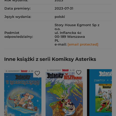
Rok wydania:
2023
Data premiery:
2023-07-31
Język wydania:
polski
Story House Egmont Sp z
o.o.
Podmiot
ul. Inflancka 4c
odpowiedzialny:
00-189 Warszawa
PL
e-mail:
[email protected]
Inne książki z serii Komiksy Asteriks