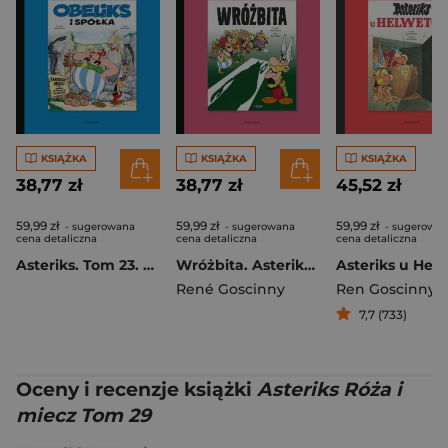
KSIĄŻKA
KSIĄŻKA
KSIĄŻKA
38,77 zł
38,77 zł
45,52 zł
59,99 zł
59,99 zł
59,99 zł
- sugerowana
- sugerowana
- sugerowa
cena detaliczna
cena detaliczna
cena detaliczna
Asteriks. Tom 23. Obeliks i spółka
Wróżbita. Asteriks. Tom 19
René Goscinny
Ren Goscinny
,
Al
7,7 (733)
Oceny i recenzje książki
Asteriks Róża i
miecz Tom 29