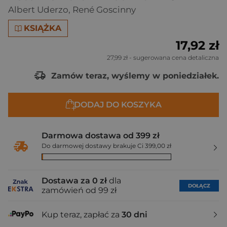
Albert Uderzo
,
René Goscinny
KSIĄŻKA
17,92 zł
27,99 zł
- sugerowana cena detaliczna
Zamów teraz, wyślemy w poniedziałek.
DODAJ DO KOSZYKA
Darmowa dostawa od 399 zł
Do darmowej dostawy brakuje Ci 399,00 zł
Dostawa za 0 zł
dla
DOŁĄCZ
zamówień od 99 zł
Kup teraz, zapłać za
30 dni