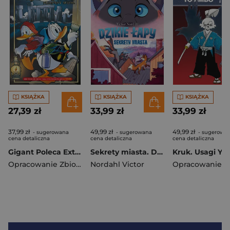
KSIĄŻKA
KSIĄŻKA
KSIĄŻKA
27,39 zł
33,99 zł
33,99 zł
37,99 zł
49,99 zł
49,99 zł
- sugerowana
- sugerowana
- sugerowa
cena detaliczna
cena detaliczna
cena detaliczna
Gigant Poleca Extra. Tom 5/2025. Tajemnice. Nieznany autor
Sekrety miasta. Dzikie łapy. Tom 3
Opracowanie Zbiorowe
Nordahl Victor