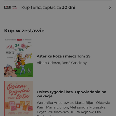
Kup teraz, zapłać za
30 dni
Kup w zestawie
Asteriks Róża i miecz Tom 29
Albert Uderzo
,
René Goscinny
Osiem tygodni lata. Opowiadania na
wakacje
Weronika Ancerowicz
,
Marta Bijan
,
Oktawia
Kain
,
Maria Lichoń
,
Aleksandra Muraszka
,
Edyta Prusinowska
,
Julita Rejnów
,
Ola