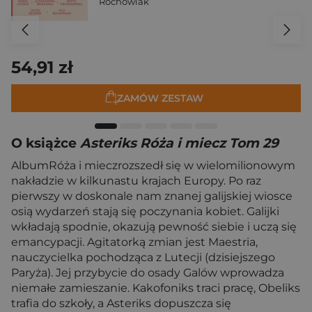
Rochowiak
54,91 zł
ZAMÓW ZESTAW
O książce
Asteriks Róża i miecz Tom 29
AlbumRóża i mieczrozszedł się w wielomilionowym
nakładzie w kilkunastu krajach Europy. Po raz
pierwszy w doskonale nam znanej galijskiej wiosce
osią wydarzeń stają się poczynania kobiet. Galijki
wkładają spodnie, okazują pewność siebie i uczą się
emancypacji. Agitatorką zmian jest Maestria,
nauczycielka pochodząca z Lutecji (dzisiejszego
Paryża). Jej przybycie do osady Galów wprowadza
niemałe zamieszanie. Kakofoniks traci pracę, Obeliks
trafia do szkoły, a Asteriks dopuszcza się