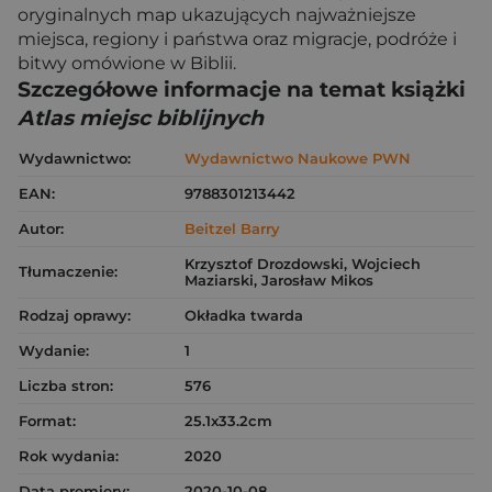
oryginalnych map ukazujących najważniejsze
miejsca, regiony i państwa oraz migracje, podróże i
bitwy omówione w Biblii.
Szczegółowe informacje na temat książki
Atlas miejsc biblijnych
Wydawnictwo:
Wydawnictwo Naukowe PWN
EAN:
9788301213442
Autor:
Beitzel Barry
Krzysztof Drozdowski, Wojciech
Tłumaczenie:
Maziarski, Jarosław Mikos
Rodzaj oprawy:
Okładka twarda
Wydanie:
1
Liczba stron:
576
Format:
25.1x33.2cm
Rok wydania:
2020
Data premiery:
2020-10-08