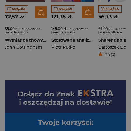
KSIĄŻKA
KSIĄŻKA
KSIĄŻKA
72,57 zł
121,38 zł
56,73 zł
89,00 zł
149,00 zł
69,00 zł
- sugerowana
- sugerowana
- sugerowa
cena detaliczna
cena detaliczna
cena detaliczna
Wymiar duchowy. Religia, filozofia i wartość człowieka
Stosowana analiza zachowania w pracy psychologów, terapeutów, pedagogów i nauczycieli
John Cottingham
Piotr Pudło
7,0 (3)
Dołącz do
Znak
i oszczędzaj na dostawie!
Twoje korzyści: