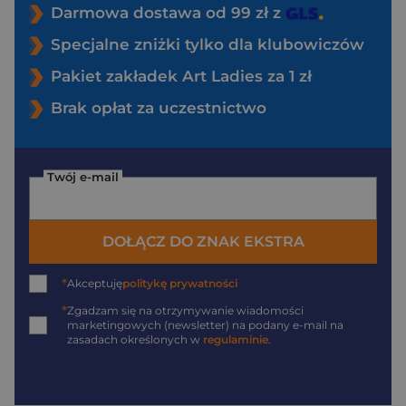
Darmowa dostawa od 99 zł z
Specjalne zniżki tylko dla klubowiczów
Pakiet zakładek Art Ladies za 1 zł
Brak opłat za uczestnictwo
Twój e-mail
DOŁĄCZ DO ZNAK EKSTRA
*
Akceptuję
politykę prywatności
*
Zgadzam się na otrzymywanie wiadomości
marketingowych (newsletter) na podany
e-mail
na
zasadach określonych w
regulaminie
.