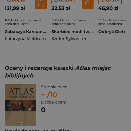
KSIĄŻKA
KSIĄŻKA
KSIĄŻKA
121,99 zł
32,53 zł
46,90 zł
160,00 zł
39,90 zł
59,90 zł
- sugerowana
- sugerowana
- sugerowa
cena detaliczna
cena detaliczna
cena detaliczna
Zobaczyć Kanaan i umrzeć. Studium tradycji biblijnych o śmierci Mojżesza
Skarbiec modlitw do Ducha Świętego wyd. 2026
Katarzyna Meldrum
Szefer Sylwester
Oceny i recenzje książki
Atlas miejsc
biblijnych
Średnia ocen:
~
/10
Liczba ocen:
0