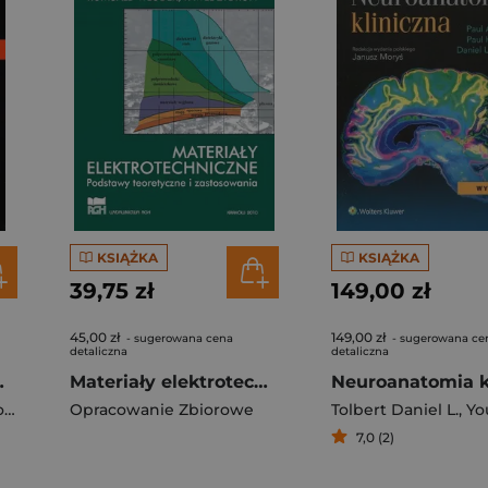
KSIĄŻKA
KSIĄŻKA
39,75 zł
149,00 zł
45,00 zł
149,00 zł
- sugerowana cena
- sugerowana ce
detaliczna
detaliczna
raumatologii
Materiały elektrotechniczne
y
,
G. de Lacey
Opracowanie Zbiorowe
Tolbert Daniel L.
,
Young
7,0 (2)