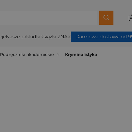
cje
Nasze zakładki
Książki ZNAK
Darmowa dostawa od 99
Podręczniki akademickie
Kryminalistyka