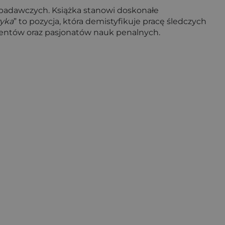
r badawczych. Książka stanowi doskonałe
tyka
” to pozycja, która demistyfikuje pracę śledczych
udentów oraz pasjonatów nauk penalnych.