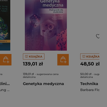
KSIĄŻKA
KSIĄŻKA
139,01 zł
48,50 zł
139,01 zł
50,00 zł
na
- sugerowana cena
- sugerowa
detaliczna
detaliczna
Neuroanatomia kliniczna
Genetyka medyczna
 Paul H.
Barbara Florko