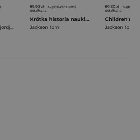
69,90 zł
60,30 zł
a
- sugerowana cena
- sugerowa
detaliczna
detaliczna
Krótka historia nauki Kieszonkowy przewodnik po najważniejszych odkryciach, eksperymentach, teoriach, metodach i sprzęcie
djevic
Jackson Tom
Jackson Tom