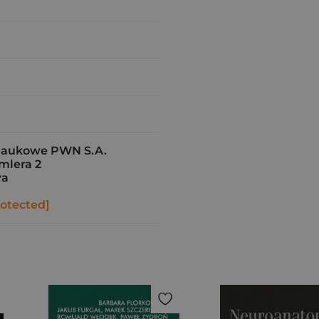
aukowe PWN S.A.
imlera 2
wa
rotected]