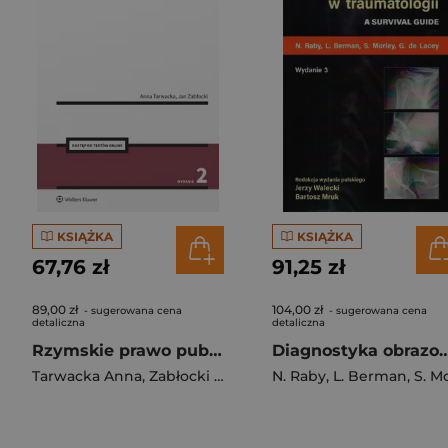
KSIĄŻKA
KSIĄŻKA
67,76 zł
91,25 zł
89,00 zł
104,00 zł
- sugerowana cena
- sugerowana cena
detaliczna
detaliczna
Rzymskie prawo publiczne
Diagnostyka obrazowa w t
Tarwacka Anna
,
Zabłocki Jan
N. Raby
,
L. Berman
,
S. Morle