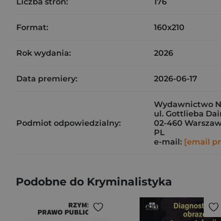
Liczba stron:
176
Format:
160x210
Rok wydania:
2026
Data premiery:
2026-06-17
Wydawnictwo N
ul. Gottlieba Da
Podmiot odpowiedzialny:
02-460 Warsza
PL
e-mail:
[email p
Podobne do Kryminalistyka