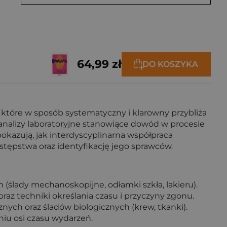
64,99 zł
DO KOSZYKA
, które w sposób systematyczny i klarowny przybliża
nalizy laboratoryjne stanowiące dowód w procesie
okazują, jak interdyscyplinarna współpraca
estępstwa oraz identyfikację jego sprawców.
(ślady mechanoskopijne, odłamki szkła, lakieru).
raz techniki określania czasu i przyczyny zgonu.
ych oraz śladów biologicznych (krew, tkanki).
iu osi czasu wydarzeń.