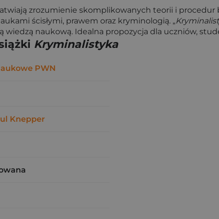
 ułatwiają zrozumienie skomplikowanych teorii i procedu
naukami ścisłymi, prawem oraz kryminologią. „
Kryminalis
lną wiedzą naukową. Idealna propozycja dla uczniów, st
siążki
Kryminalistyka
Naukowe PWN
ul Knepper
rowana