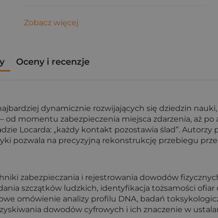
Zobacz więcej
y
Oceny i recenzje
jbardziej dynamicznie rozwijających się dziedzin nauki
 od momentu zabezpieczenia miejsca zdarzenia, aż po a
zie Locarda: „każdy kontakt pozostawia ślad”. Autorzy p
matyki pozwala na precyzyjną rekonstrukcję przebiegu prz
niki zabezpieczania i rejestrowania dowodów fizycznych 
nia szczątków ludzkich, identyfikacja tożsamości ofiar o
we omówienie analizy profilu DNA, badań toksykologiczn
kiwania dowodów cyfrowych i ich znaczenie w ustalan