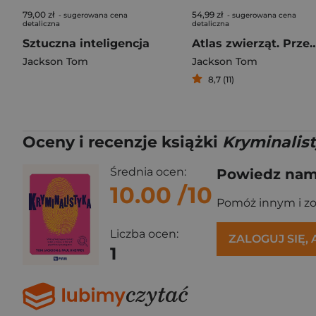
79,00 zł
54,99 zł
- sugerowana cena
- sugerowana cena
detaliczna
detaliczna
Sztuczna inteligencja
Atlas zwierząt. Przewodnik po zagro
Jackson Tom
Jackson Tom
8,7 (11)
Oceny i recenzje książki
Kryminalis
Średnia ocen:
Powiedz nam,
10.00
/10
Pomóż innym i z
Liczba ocen:
ZALOGUJ SIĘ,
1