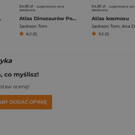
54,90 zł
54,90 zł
- sugerowana cena
- sugerowana cen
detaliczna
detaliczna
żonych gatunkach
Atlas Dinozaurów Podróż do prehistorycznego świata
Atlas kosmosu
Jackson Tom
Jackson Tom
,
Ana Djor
8,3 (3)
9,3 (3)
tyka
 co myślisz!
ostaw ocenę!
 ABY DODAĆ OPINIĘ