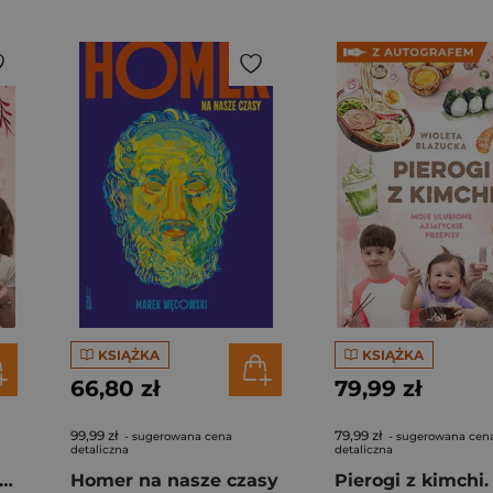
KSIĄŻKA
KSIĄŻKA
66,80 zł
79,99 zł
99,99 zł
79,99 zł
- sugerowana cena
- sugerowana cen
detaliczna
detaliczna
rogi z kimchi. Moje ulubione azjatyckie przepisy
Homer na nasze czasy