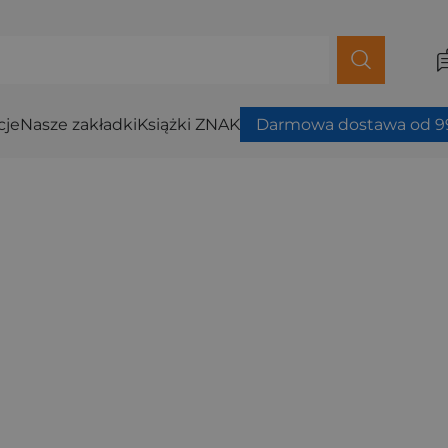
cje
Nasze zakładki
Książki ZNAK
Darmowa dostawa od 99