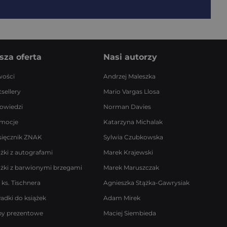
sza oferta
Nasi autorzy
ości
Andrzej Maleszka
sellery
Mario Vargas Llosa
owiedzi
Norman Davies
mocje
Katarzyna Michalak
sięcznik ZNAK
Sylwia Czubkowska
ążki z autografami
Marek Krajewski
ążki z barwionymi brzegami
Marek Maruszczak
 ks. Tischnera
Agnieszka Stążka-Gawrysiak
ładki do książek
Adam Mirek
by prezentowe
Maciej Siembieda