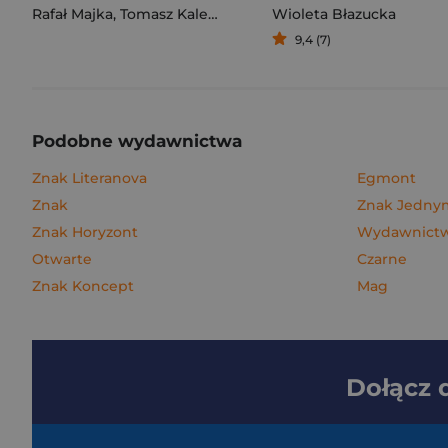
Rafał Majka
,
Tomasz Kalemba
Wioleta Błazucka
9,4 (7)
Podobne wydawnictwa
Znak Literanova
Egmont
Znak
Znak Jedn
Znak Horyzont
Wydawnictwo
Otwarte
Czarne
Znak Koncept
Mag
Dołącz