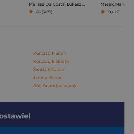
Melissa Da Costa
,
Łukasz Müller
Marek Maruszc
7,8 (3673)
10,0 (2)
Kurczab Marcin
Kurczab Elżbieta
Świda Elżbieta
Janina Fisher
Anil Ananthaswamy
dostawie!