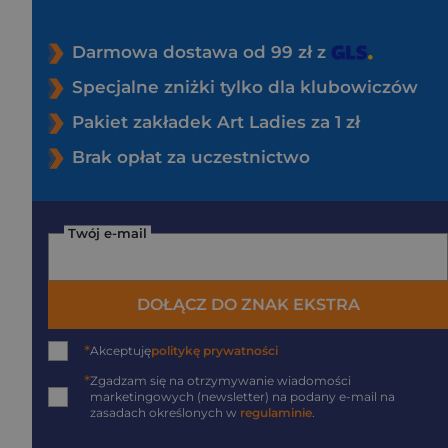
Darmowa dostawa od 99 zł z
Specjalne zniżki tylko dla klubowiczów
Pakiet zakładek Art Ladies za 1 zł
Brak opłat za uczestnictwo
Twój e-mail
DOŁĄCZ DO ZNAK EKSTRA
*
Akceptuję
politykę prywatności
*
Zgadzam się na otrzymywanie wiadomości
marketingowych (newsletter) na podany
e-mail
na
zasadach określonych w
regulaminie
.