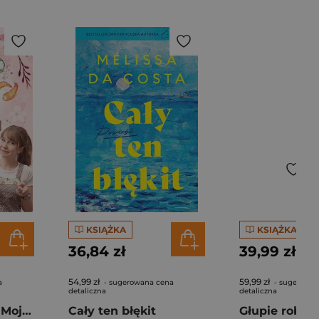
KSIĄŻKA
KSIĄŻKA
36,84 zł
39,99 zł
54,99 zł
59,99 zł
a
- sugerowana cena
- sugerowan
detaliczna
detaliczna
Pierogi z kimchi. Moje ulubione azjatyckie przepisy - książka z autografem
Cały ten błękit