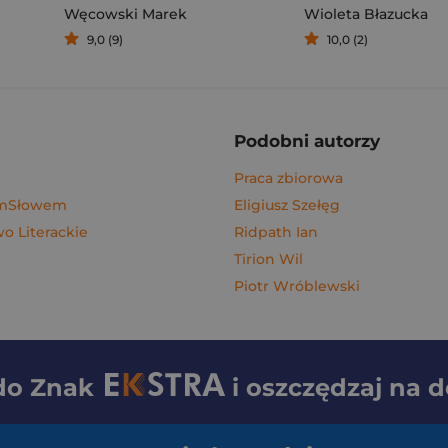
Węcowski Marek
Wioleta Błazucka
9,0 (9)
10,0 (2)
Podobni autorzy
Praca zbiorowa
ymSłowem
Eligiusz Szełęg
 Literackie
Ridpath Ian
Tirion Wil
Piotr Wróblewski
 do
Znak
i oszczędzaj na 