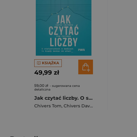
KSIĄŻKA
49,99 zł
59,00 zł
- sugerowana cena
detaliczna
Jak czytać liczby. O statystykach w mediach (i kiedy można im ufać)
Chivers Tom
,
Chivers David