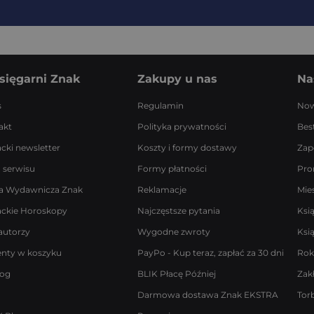
sięgarni Znak
Zakupy u nas
Na
s
Regulamin
Now
akt
Polityka prywatności
Best
acki newsletter
Koszty i formy dostawy
Zap
 serwisu
Formy płatności
Pro
a Wydawnicza Znak
Reklamacje
Mie
ackie Horoskopy
Najczęstsze pytania
Ksi
autorzy
Wygodne zwroty
Ksi
enty w koszyku
PayPo - Kup teraz, zapłać za 30 dni
Rok
log
BLIK Płacę Później
Zak
Darmowa dostawa Znak EKSTRA
Tor