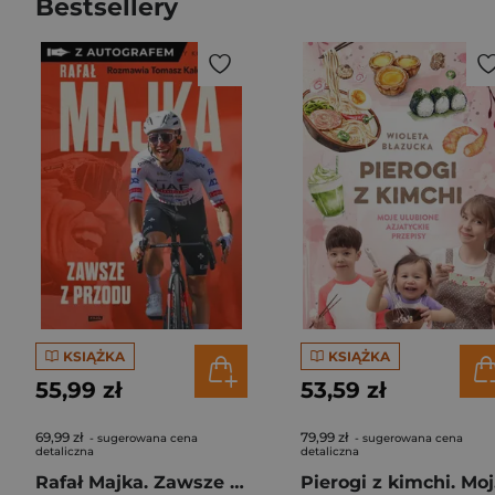
Bestsellery
KSIĄŻKA
KSIĄŻKA
55,99 zł
53,59 zł
69,99 zł
79,99 zł
- sugerowana cena
- sugerowana cena
detaliczna
detaliczna
Rafał Majka. Zawsze z przodu. Rozmawia Tomasz Kalemba - książka z autografem
Pie