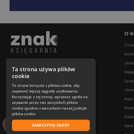
O K
O na
Kont
Liter
Napisz do nas
Ta strona używa plików
Mapa
Poniedziałek - Piątek
cookie
8:00 - 18:00
Grup
[email protected]
Ta strona korzysta z plików cookie, aby
Liter
zapewnić lepszą wygodę użytkowania.
Bądź z nami na bieżąco
Korzystając z tej strony, wyrażasz zgodę na
Nasi 
używanie przez nas wszystkich plików
cookie zgodnie z warunkami naszej polityki
Prez
plików cookie.
Kata
ZAAKCEPTUJ ZGODY
Serie