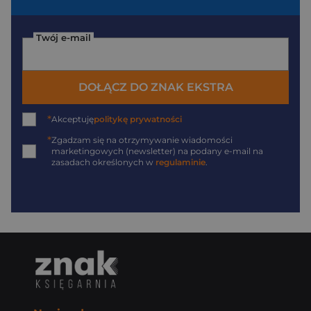
Twój e-mail
DOŁĄCZ DO ZNAK EKSTRA
*
Akceptuję
politykę prywatności
*
Zgadzam się na otrzymywanie wiadomości
marketingowych (newsletter) na podany
e-mail
na
zasadach określonych w
regulaminie
.