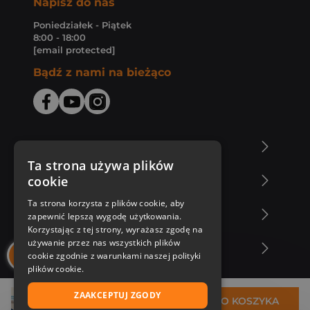
Napisz do nas
Poniedziałek - Piątek
8:00 - 18:00
[email protected]
Bądź z nami na bieżąco
O Księgarni Znak
Ta strona używa plików
cookie
Zakupy u nas
Ta strona korzysta z plików cookie, aby
Nasza oferta
zapewnić lepszą wygodę użytkowania.
Korzystając z tej strony, wyrażasz zgodę na
używanie przez nas wszystkich plików
Nasi autorzy
cookie zgodnie z warunkami naszej polityki
plików cookie.
ZAAKCEPTUJ ZGODY
45,82 zł
DO KOSZYKA