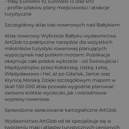
- trasy EuroVelo 10, EuroVelo 13 oraz R10
- profile szlaków, plany miejscowości i atrakcje
turystyczne
Szczegółowy atlas tras rowerowych nad Bałtykiem
Atlas rowerowy Wybrzeże Bałtyku wydawnictwa
ArtGlob to praktyczne narzędzie dla wszystkich
miłośników turystyki rowerowej planujących
wypoczynek nad polskim morzem. Publikacja
obejmuje całe polskie wybrzeże - od Świnoujścia i
Międzyzdrojów, przez Kołobrzeg, Ustkę, Łebę,
Władysławowo i Hel, aż po Gdańsk, Jantar oraz
Krynicę Morską. Dzięki szczegółowym mapom w
skali 1:50 000 atlas pozwala wygodnie planować
zarówno krótkie wycieczki, jak i wielodniowe
wyprawy rowerowe.
Sprawdzone opracowanie kartograficzne ArtGlob
Wydawnictwo ArtGlob od lat specjalizuje się w
tworzeniu map i atlasów turystycznych cenionych