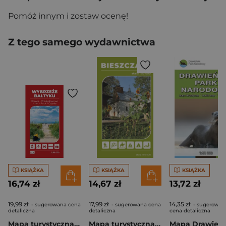
Pomóż innym i zostaw ocenę!
Z tego samego wydawnictwa
KSIĄŻKA
KSIĄŻKA
KSIĄŻKA
16,74 zł
14,67 zł
13,72 zł
19,99 zł
17,99 zł
14,35 zł
- sugerowana cena
- sugerowana cena
- sugerowan
detaliczna
detaliczna
cena detaliczna
Mapa turystyczna Wybrzeże Bałtyku 4 Karwia Władysławowo Hel Gdynia 1:50 000
Mapa turystyczna Bieszczady 1:50 000