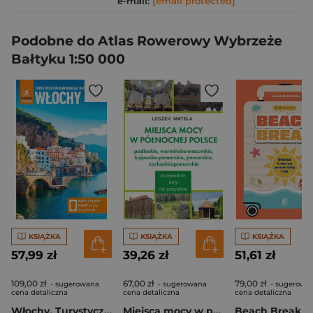
e-mail:
[email protected]
Podobne do Atlas Rowerowy Wybrzeże
Bałtyku 1:50 000
KSIĄŻKA
KSIĄŻKA
KSIĄŻKA
57,99 zł
39,26 zł
51,61 zł
109,00 zł
67,00 zł
79,00 zł
- sugerowana
- sugerowana
- sugerowa
cena detaliczna
cena detaliczna
cena detaliczna
Włochy. Turystyczny przewodnik bez retuszu
Miejsca mocy w północnej Polsce. Podlaskie, warmińsko-mazurskie, kujawsko-pomorskie, pomorskie, zachodniopomorskie