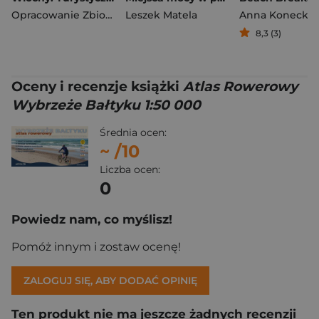
Opracowanie Zbiorowe
Leszek Matela
Anna Konecka
8,3 (3)
Oceny i recenzje książki
Atlas Rowerowy
Wybrzeże Bałtyku 1:50 000
Średnia ocen:
~
/10
Liczba ocen:
0
Powiedz nam, co myślisz!
Pomóż innym i zostaw ocenę!
ZALOGUJ SIĘ, ABY DODAĆ OPINIĘ
Ten produkt nie ma jeszcze żadnych recenzji