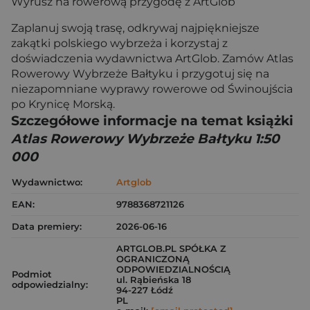
Wyrusz na rowerową przygodę z ArtGlob
Zaplanuj swoją trasę, odkrywaj najpiękniejsze
zakątki polskiego wybrzeża i korzystaj z
doświadczenia wydawnictwa ArtGlob. Zamów Atlas
Rowerowy Wybrzeże Bałtyku i przygotuj się na
niezapomniane wyprawy rowerowe od Świnoujścia
po Krynicę Morską.
Szczegółowe informacje na temat książki
Atlas Rowerowy Wybrzeże Bałtyku 1:50
000
Wydawnictwo:
Artglob
EAN:
9788368721126
Data premiery:
2026-06-16
ARTGLOB.PL SPÓŁKA Z
OGRANICZONĄ
ODPOWIEDZIALNOŚCIĄ
Podmiot
ul. Rąbieńska 18
odpowiedzialny:
94-227 Łódź
PL