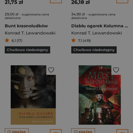
21,75 zł
26,18 zł
29,00 zł
34,90 zł
- sugerowana cena
- sugerowana cena
detaliczna
detaliczna
Bunt krasnoludków
Diabłu ogarek Kolumna Zygmunta
Konrad T. Lewandowski
Konrad T. Lewandowski
6,1 (17)
7,1 (419)
Chwilowo niedostępny
Chwilowo niedostępny
KSIĄŻKA
KSIĄŻKA