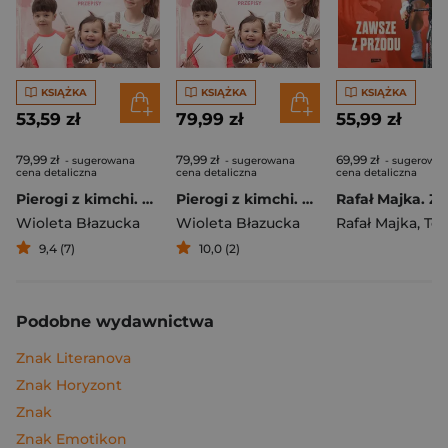
KSIĄŻKA
KSIĄŻKA
KSIĄŻKA
53,59 zł
79,99 zł
55,99 zł
79,99 zł
79,99 zł
69,99 zł
- sugerowana
- sugerowana
- sugerowa
cena detaliczna
cena detaliczna
cena detaliczna
Pierogi z kimchi. Moje ulubione azjatyckie przepisy
Pierogi z kimchi. Moje ulubione azjatyckie przepisy - książka z autografem
Wioleta Błazucka
Wioleta Błazucka
Rafał Majka
,
Tomasz 
9,4 (7)
10,0 (2)
Podobne wydawnictwa
Znak Literanova
Znak Horyzont
Znak
Znak Emotikon