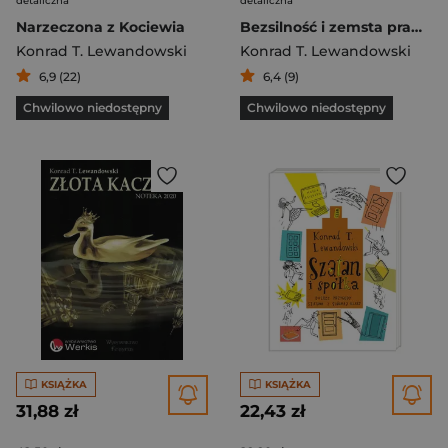
detaliczna
detaliczna
Narzeczona z Kociewia
Bezsilność i zemsta prawdy
Konrad T. Lewandowski
Konrad T. Lewandowski
6,9 (22)
6,4 (9)
Chwilowo niedostępny
Chwilowo niedostępny
KSIĄŻKA
KSIĄŻKA
31,88 zł
22,43 zł