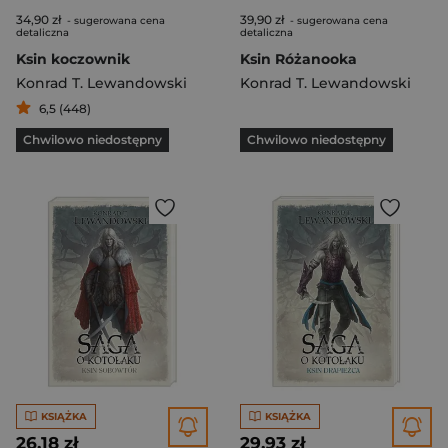
34,90 zł
39,90 zł
- sugerowana cena
- sugerowana cena
detaliczna
detaliczna
Ksin koczownik
Ksin Różanooka
Konrad T. Lewandowski
Konrad T. Lewandowski
6,5 (448)
Chwilowo niedostępny
Chwilowo niedostępny
KSIĄŻKA
KSIĄŻKA
26,18 zł
29,93 zł