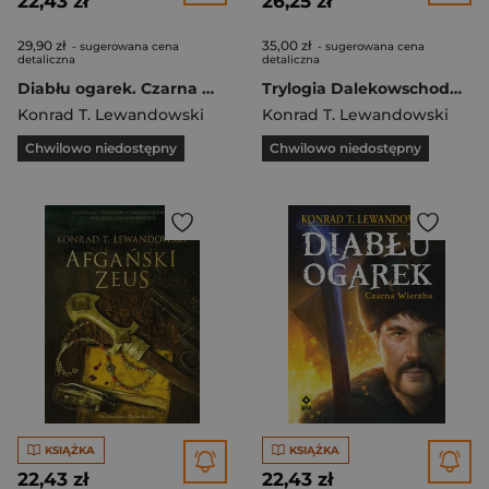
22,43 zł
26,25 zł
29,90 zł
35,00 zł
- sugerowana cena
- sugerowana cena
detaliczna
detaliczna
Diabłu ogarek. Czarna wierzba. Wyd. II
Trylogia Dalekowschodnia 3. Bohaterowie się odradzają
Konrad T. Lewandowski
Konrad T. Lewandowski
Chwilowo niedostępny
Chwilowo niedostępny
KSIĄŻKA
KSIĄŻKA
22,43 zł
22,43 zł