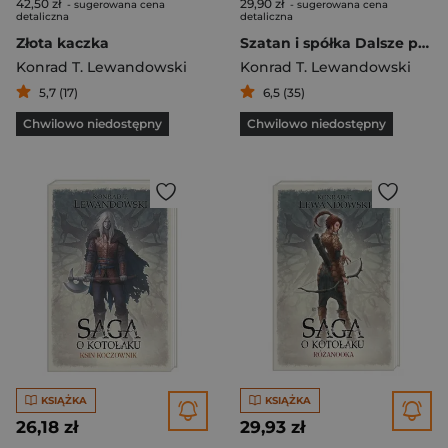
42,50 zł
29,90 zł
- sugerowana cena
- sugerowana cena
detaliczna
detaliczna
Złota kaczka
Szatan i spółka Dalsze przygody szatana z siódmej klasy
Konrad T. Lewandowski
Konrad T. Lewandowski
5,7 (17)
6,5 (35)
Chwilowo niedostępny
Chwilowo niedostępny
KSIĄŻKA
KSIĄŻKA
26,18 zł
29,93 zł