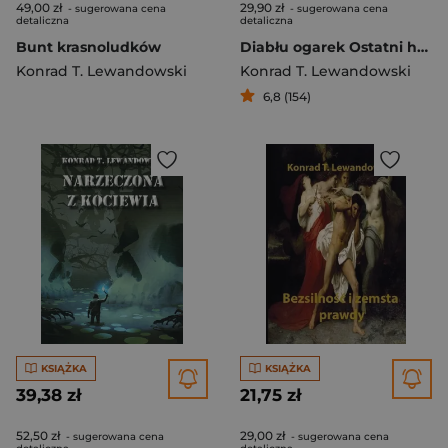
49,00 zł
29,90 zł
- sugerowana cena
- sugerowana cena
detaliczna
detaliczna
Bunt krasnoludków
Diabłu ogarek Ostatni hołd
Konrad T. Lewandowski
Konrad T. Lewandowski
6,8 (154)
KSIĄŻKA
KSIĄŻKA
39,38 zł
21,75 zł
52,50 zł
29,00 zł
- sugerowana cena
- sugerowana cena