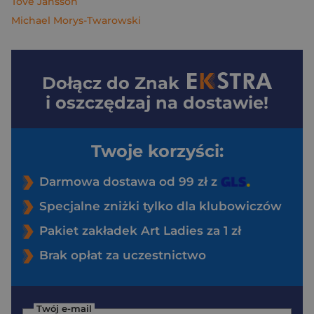
Tove Jansson
Michael Morys-Twarowski
Dołącz do
Znak
i oszczędzaj na dostawie!
Twoje korzyści:
Darmowa dostawa od 99 zł z
Specjalne zniżki tylko dla klubowiczów
Pakiet zakładek Art Ladies za 1 zł
Brak opłat za uczestnictwo
Twój e-mail