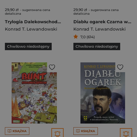
29,90 zł
29,90 zł
- sugerowana cena
- sugerowana cena
detaliczna
detaliczna
Trylogia Dalekowschodnia 2 Afgański Zeus
Diabłu ogarek Czarna wierzba
Konrad T. Lewandowski
Konrad T. Lewandowski
7,0 (614)
Chwilowo niedostępny
Chwilowo niedostępny
KSIĄŻKA
KSIĄŻKA