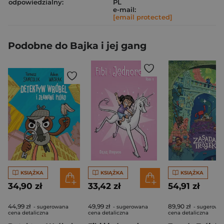
odpowiedzialny:
PL
e-mail:
[email protected]
Podobne do Bajka i jej gang
KSIĄŻKA
KSIĄŻKA
KSIĄŻKA
34,90 zł
33,42 zł
54,91 zł
44,99 zł
49,99 zł
89,90 zł
- sugerowana
- sugerowana
- sugerowa
cena detaliczna
cena detaliczna
cena detaliczna