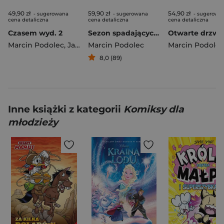
49,90 zł
59,90 zł
54,90 zł
- sugerowana
- sugerowana
- sugerowa
cena detaliczna
cena detaliczna
cena detaliczna
Czasem wyd. 2
Sezon spadających gwiazd
Marcin Podolec
,
Janusz Grzegorz
Marcin Podolec
Marcin Podolec
8,0 (89)
Inne książki z kategorii
Komiksy dla
młodzieży