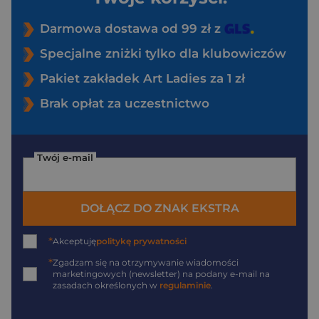
Darmowa dostawa od 99 zł z
Specjalne zniżki tylko dla klubowiczów
Pakiet zakładek Art Ladies za 1 zł
Brak opłat za uczestnictwo
Twój e-mail
DOŁĄCZ DO ZNAK EKSTRA
*
Akceptuję
politykę prywatności
*
Zgadzam się na otrzymywanie wiadomości
marketingowych (newsletter) na podany
e-mail
na
zasadach określonych w
regulaminie
.