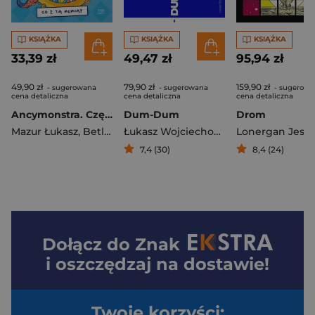
KSIĄŻKA
KSIĄŻKA
KSIĄŻKA
33,39 zł
49,47 zł
95,94 zł
49,90 zł
79,90 zł
159,90 zł
- sugerowana
- sugerowana
- sugerowa
cena detaliczna
cena detaliczna
cena detaliczna
Ancymonstra. Część 1. Co z tą mumią?
Dum-Dum
Drom
Mazur Łukasz
,
Betlewska Ewa
Łukasz Wojciechowski
Lonergan Jess
7,4 (30)
8,4 (24)
Dołącz do
Znak
i oszczędzaj na dostawie!
Twoje korzyści: