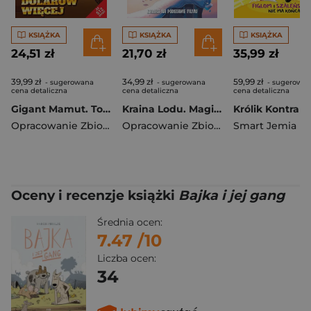
KSIĄŻKA
KSIĄŻKA
KSIĄŻKA
24,51 zł
21,70 zł
35,99 zł
39,99 zł
34,99 zł
59,99 zł
- sugerowana
- sugerowana
- sugerowa
cena detaliczna
cena detaliczna
cena detaliczna
Gigant Mamut. Tom 2/2026. Za kilka dolarów więcej
Kraina Lodu. Magiczny świat Disneya w komiksie
Opracowanie Zbiorowe
Opracowanie Zbiorowe
Smart Jemia
Oceny i recenzje książki
Bajka i jej gang
Średnia ocen:
7.47
/10
Liczba ocen:
34