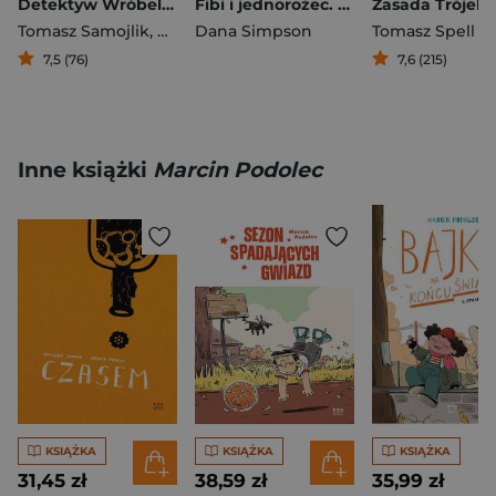
Detektyw Wróbel i złamane pióro
Fibi i jednorożec. Tom 1
Zasada Trójek
Tomasz Samojlik
,
Adam Wajrak
Dana Simpson
Tomasz Spell
7,5 (76)
7,6 (215)
Inne książki
Marcin Podolec
KSIĄŻKA
KSIĄŻKA
KSIĄŻKA
31,45 zł
38,59 zł
35,99 zł