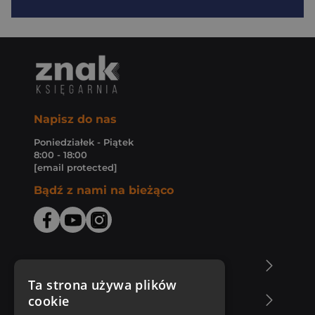
Napisz do nas
Poniedziałek - Piątek
8:00 - 18:00
[email protected]
Bądź z nami na bieżąco
O Księgarni Znak
Ta strona używa plików
cookie
Zakupy u nas