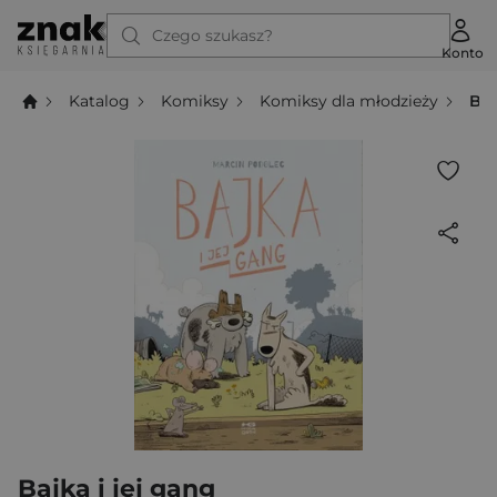
Czego szukasz?
Konto
Katalog
Komiksy
Komiksy dla młodzieży
Baj
Bajka i jej gang