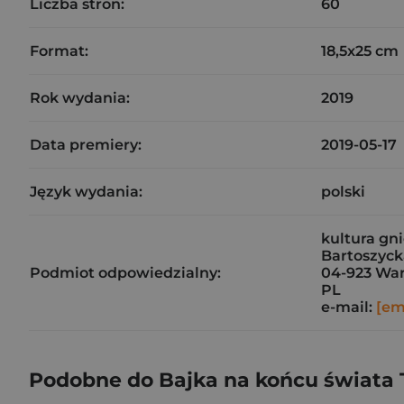
Liczba stron:
60
Format:
18,5x25 cm
Rok wydania:
2019
Data premiery:
2019-05-17
Język wydania:
polski
kultura gn
Bartoszyck
Podmiot odpowiedzialny:
04-923 Wa
PL
e-mail:
[em
Podobne do Bajka na końcu świata 