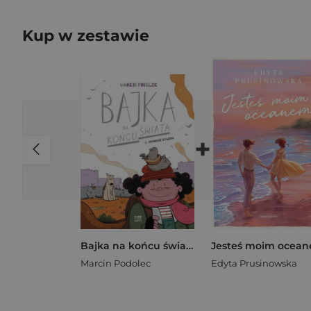
Kup w zestawie
+
Bajka na końcu świata T.4 Opowieść gołębia
Marcin Podolec
Edyta Prusinowska