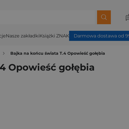
cje
Nasze zakładki
Książki ZNAK
Darmowa dostawa od 99
Bajka na końcu świata T.4 Opowieść gołębia
.4 Opowieść gołębia