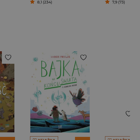
8,1 (234)
7,9 (73)