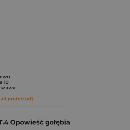
iewu
a 10
rszawa
ail protected]
T.4 Opowieść gołębia