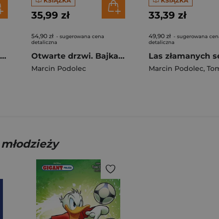
KSIĄŻKA
KSIĄŻKA
35,99 zł
33,39 zł
54,90 zł
49,90 zł
- sugerowana cena
- sugerowana cen
detaliczna
detaliczna
Sezon spadających gwiazd
Otwarte drzwi. Bajka na końcu świata. Tom 8
Marcin Podolec
Marcin Podolec
,
Tomasz
 młodzieży