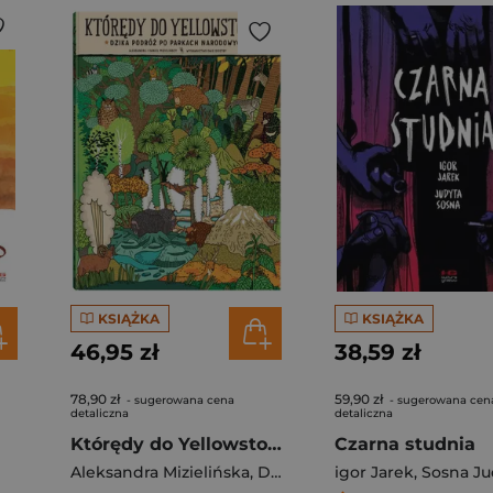
KSIĄŻKA
KSIĄŻKA
46,95 zł
38,59 zł
78,90 zł
59,90 zł
- sugerowana cena
- sugerowana cen
detaliczna
detaliczna
Którędy do Yellowstone? Dzika podróż po parkach narodowych
Czarna studnia
Aleksandra Mizielińska
,
Daniel Mizieliński
igor Jarek
,
Sosna Ju