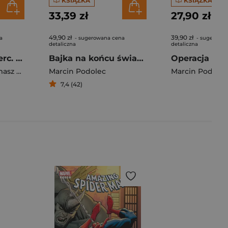
KSIĄŻKA
KSIĄŻKA
33,39 zł
27,90 zł
49,90 zł
39,90 zł
a
- sugerowana cena
- sugerowa
detaliczna
detaliczna
Las złamanych serc. Bardzo dzika opowieść. Część 1 wyd. 2
Bajka na końcu świata 7 Ognie na niebie
 Samojlik
Marcin Podolec
Marcin Podolec
7,4 (42)