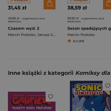
KSIĄŻKA
KSIĄŻKA
31,45 zł
38,59 zł
49,90 zł
59,90 zł
- sugerowana cena
- sugerowana cena
detaliczna
detaliczna
Czasem wyd. 2
Marcin Podolec
,
Janusz Grzegorz
Marcin Podolec
8,0 (89)
Inne książki z kategorii
Komiksy dla