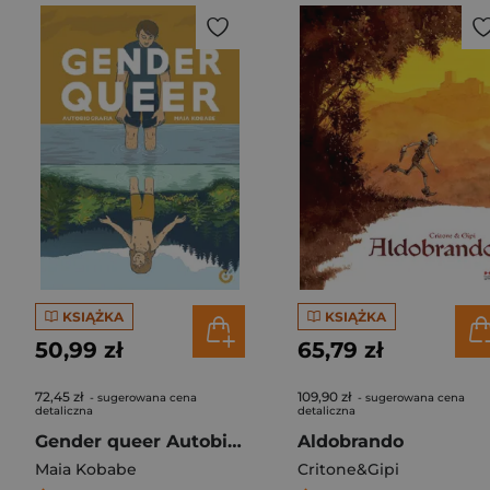
KSIĄŻKA
KSIĄŻKA
50,99 zł
65,79 zł
72,45 zł
109,90 zł
- sugerowana cena
- sugerowana cena
detaliczna
detaliczna
Gender queer Autobiografia
Aldobrando
Maia Kobabe
Critone&Gipi