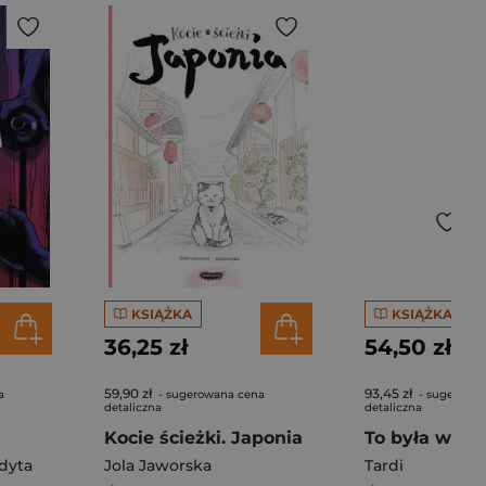
KSIĄŻKA
KSIĄŻKA
36,25 zł
54,50 zł
59,90 zł
93,45 zł
a
- sugerowana cena
- sugerowa
detaliczna
detaliczna
Kocie ścieżki. Japonia
To była woj
dyta
Jola Jaworska
Tardi