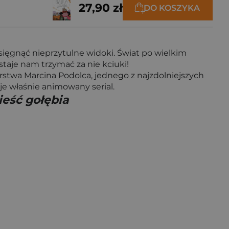
27,90 zł
DO KOSZYKA
 sięgnąć nieprzytulne widoki. Świat po wielkim
taje nam trzymać za nie kciuki!
rstwa Marcina Podolca, jednego z najzdolniejszych
je właśnie animowany serial.
ieść gołębia