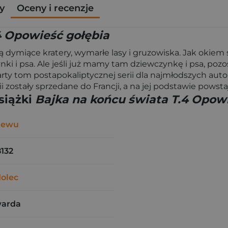
y
Oceny i recenzje
4 Opowieść gołębia
ją dymiące kratery, wymarłe lasy i gruzowiska. Jak okiem
 i psa. Ale jeśli już mamy tam dziewczynkę i psa, pozos
rty tom postapokaliptycznej serii dla najmłodszych auto
 zostały sprzedane do Francji, a na jej podstawie powsta
siążki
Bajka na końcu świata T.4 Opow
niewu
132
olec
warda