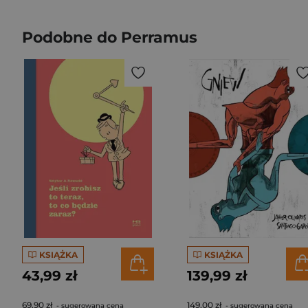
Podobne do Perramus
KSIĄŻKA
KSIĄŻKA
43,99 zł
139,99 zł
69,90 zł
149,00 zł
- sugerowana cena
- sugerowana cena