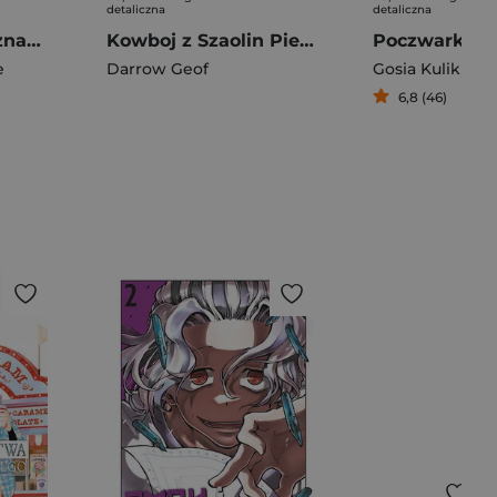
detaliczna
detaliczna
Dni, których nie znamy
Kowboj z Szaolin Pierwsza Podróż
Poczwarki
e
Darrow Geof
Gosia Kulik
6,8 (46)