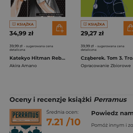
KSIĄŻKA
KSIĄŻKA
34,99 zł
29,27 zł
39,99 zł
39,99 zł
- sugerowana cena
- sugerowana cena
detaliczna
detaliczna
Katekyo Hitman Reborn! Tom 11
Czą
Akira Amano
Opracowanie Zbiorowe
Oceny i recenzje książki
Perramus
Średnia ocen:
Powiedz nam,
7.21
/10
Pomóż innym i z