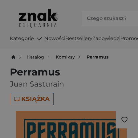
Kategorie
Nowości
Bestsellery
Zapowiedzi
Promo
Katalog
Komiksy
Perramus
Perramus
Juan Sasturain
KSIĄŻKA