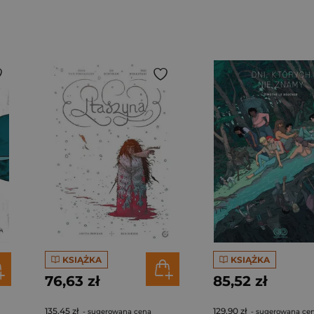
KSIĄŻKA
KSIĄŻKA
76,63 zł
85,52 zł
135,45 zł
129,90 zł
- sugerowana cena
- sugerowana ce