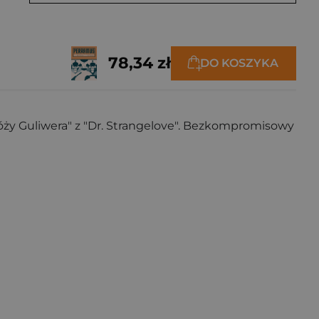
78,34 zł
DO KOSZYKA
óży Guliwera" z "Dr. Strangelove". Bezkompromisowy