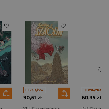
KSIĄŻKA
KSIĄŻKA
90,51 zł
60,35 zł
99,00 zł
99,90 zł
na
- sugerowana cena
- sugerowa