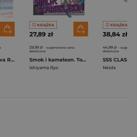
KSIĄŻKA
KSIĄŻKA
27,89 zł
38,84 zł
29,99 zł
44,99 zł
a
- sugerowana cena
- sugerowa
detaliczna
detaliczna
Zakazane śledztwa Rona Kamonohashiego. Tom 14
Smok i kameleon. Tom 2
Ishiyama Ryo
Neida