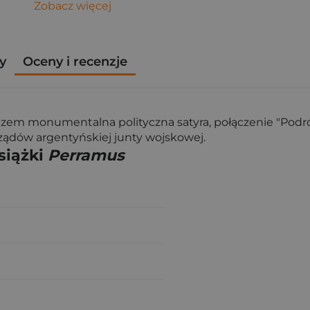
Zobacz więcej
y
Oceny i recenzje
azem monumentalna polityczna satyra, połączenie "Podr
ządów argentyńskiej junty wojskowej.
siążki
Perramus