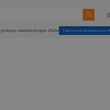
cje
Nasze zakładki
Książki ZNAK
Darmowa dostawa od 99