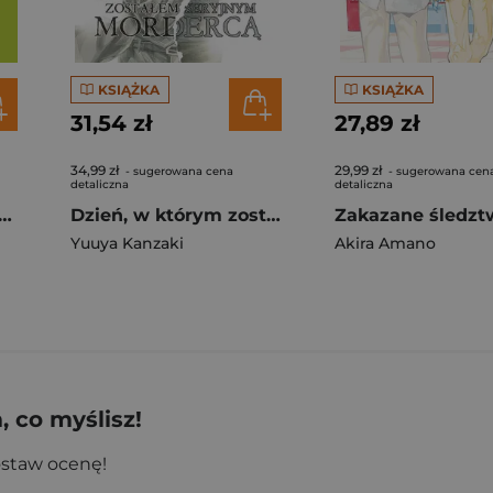
KSIĄŻKA
KSIĄŻKA
31,54 zł
27,89 zł
34,99 zł
29,99 zł
- sugerowana cena
- sugerowana cen
detaliczna
detaliczna
berek. Tom 3. Troska
Dzień, w którym zostałem seryjnym mordercą. Tom 5
Yuuya Kanzaki
Akira Amano
 co myślisz!
ostaw ocenę!