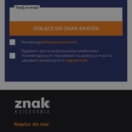
Twój e-mail
DOŁĄCZ DO ZNAK EKSTRA
*
Akceptuję
politykę prywatności
*
Zgadzam się na otrzymywanie wiadomości
marketingowych (newsletter) na podany
e-mail
na
zasadach określonych w
regulaminie
.
Napisz do nas