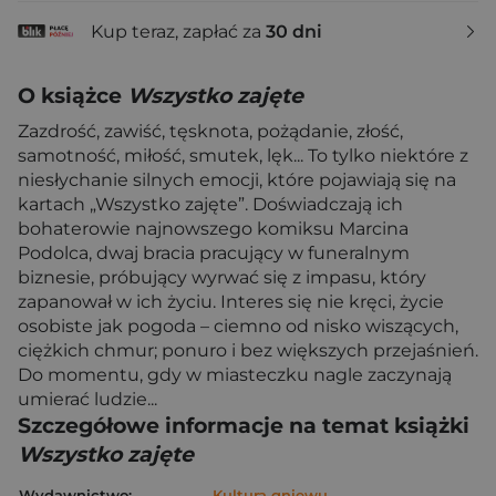
Kup teraz, zapłać za
30 dni
O książce
Wszystko zajęte
Zazdrość, zawiść, tęsknota, pożądanie, złość,
samotność, miłość, smutek, lęk... To tylko niektóre z
niesłychanie silnych emocji, które pojawiają się na
kartach „Wszystko zajęte”. Doświadczają ich
bohaterowie najnowszego komiksu Marcina
Podolca, dwaj bracia pracujący w funeralnym
biznesie, próbujący wyrwać się z impasu, który
zapanował w ich życiu. Interes się nie kręci, życie
osobiste jak pogoda – ciemno od nisko wiszących,
ciężkich chmur; ponuro i bez większych przejaśnień.
Do momentu, gdy w miasteczku nagle zaczynają
umierać ludzie...
Szczegółowe informacje na temat książki
Wszystko zajęte
Wydawnictwo:
Kultura gniewu