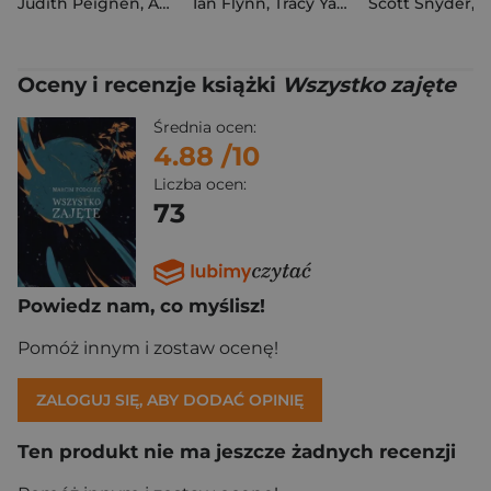
Judith Peignen
,
Ariane Delrieu
Ian Flynn
,
Tracy Yardley
Scott Snyder
,
Jack Lawren
,
Nick
Oceny i recenzje książki
Wszystko zajęte
Średnia ocen:
4.88
/10
Liczba ocen:
73
Powiedz nam, co myślisz!
Pomóż innym i zostaw ocenę!
ZALOGUJ SIĘ, ABY DODAĆ OPINIĘ
Ten produkt nie ma jeszcze żadnych recenzji