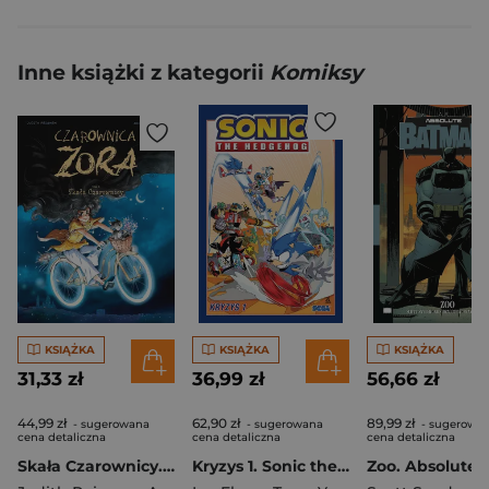
Inne książki z kategorii
Komiksy
KSIĄŻKA
KSIĄŻKA
KSIĄŻKA
31,33 zł
36,99 zł
56,66 zł
44,99 zł
62,90 zł
89,99 zł
- sugerowana
- sugerowana
- sugerowa
cena detaliczna
cena detaliczna
cena detaliczna
Skała Czarownicy. Czarownica Zora. Tom 5
Kryzys 1. Sonic the Hedgehog. Tom 9 wyd. 2