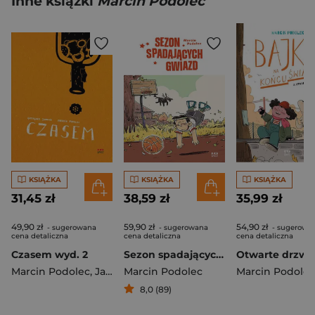
Inne książki
Marcin Podolec
KSIĄŻKA
KSIĄŻKA
KSIĄŻKA
31,45 zł
38,59 zł
35,99 zł
49,90 zł
59,90 zł
54,90 zł
- sugerowana
- sugerowana
- sugerowa
cena detaliczna
cena detaliczna
cena detaliczna
Czasem wyd. 2
Sezon spadających gwiazd
Marcin Podolec
,
Janusz Grzegorz
Marcin Podolec
Marcin Podolec
8,0 (89)