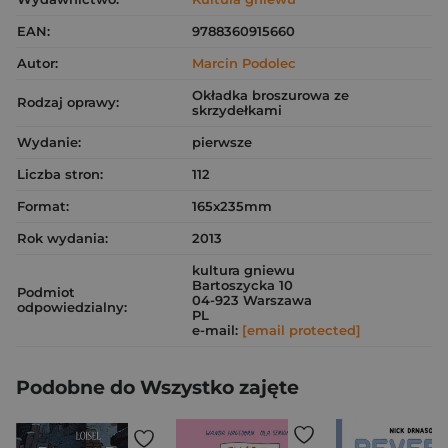
EAN:
9788360915660
Autor:
Marcin Podolec
Okładka broszurowa ze
Rodzaj oprawy:
skrzydełkami
Wydanie:
pierwsze
Liczba stron:
112
Format:
165x235mm
Rok wydania:
2013
kultura gniewu
Bartoszycka 10
Podmiot
04-923 Warszawa
odpowiedzialny:
PL
e-mail:
[email protected]
Podobne do Wszystko zajęte