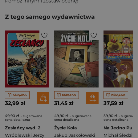
Pomóż innym i zostaw ocenę!
Z tego samego wydawnictwa
KSIĄŻKA
KSIĄŻKA
KSIĄŻKA
32,99 zł
31,45 zł
37,59 zł
49,90 zł
49,90 zł
59,90 zł
- sugerowana
- sugerowana
- sugerowa
cena detaliczna
cena detaliczna
cena detaliczna
Zesłańcy wyd. 2
Życie Kola
Na Jedno Pub
Wróblewski Jerzy
Jakub Jaskółowski
Michał Śledzińs