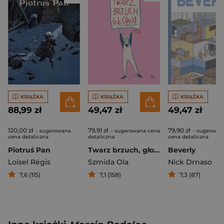
KSIĄŻKA
KSIĄŻKA
KSIĄŻKA
88,99 zł
49,47 zł
49,47 zł
120,00 zł
79,91 zł
79,90 zł
- sugerowana
- sugerowana cena
- sugerowa
cena detaliczna
detaliczna
cena detaliczna
Piotruś Pan
Twarz brzuch, głowa
Beverly
Loisel Régis
Szmida Ola
Nick Drnaso
7,6 (115)
7,1 (158)
7,3 (87)