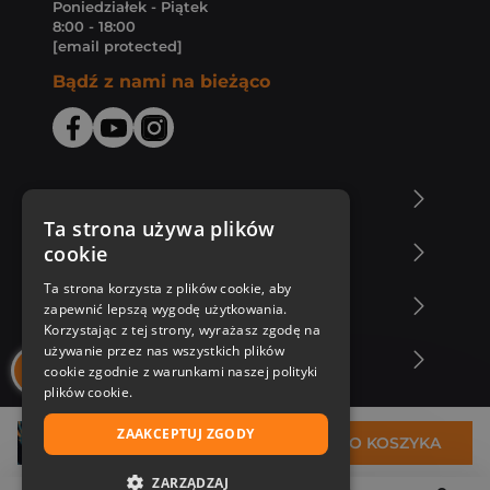
Poniedziałek - Piątek
8:00 - 18:00
[email protected]
Bądź z nami na bieżąco
O Księgarni Znak
Ta strona używa plików
cookie
Zakupy u nas
Ta strona korzysta z plików cookie, aby
Nasza oferta
zapewnić lepszą wygodę użytkowania.
Korzystając z tej strony, wyrażasz zgodę na
używanie przez nas wszystkich plików
Nasi autorzy
cookie zgodnie z warunkami naszej polityki
plików cookie.
ZAAKCEPTUJ ZGODY
36,93 zł
DO KOSZYKA
ZARZĄDZAJ