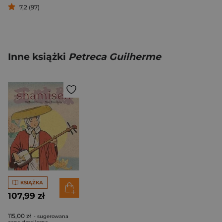
7,2 (97)
Inne książki
Petreca Guilherme
KSIĄŻKA
107,99 zł
115,00 zł
- sugerowana