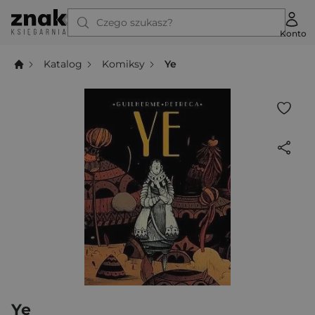
Czego szukasz?
Konto
Katalog
Komiksy
Ye
Ye