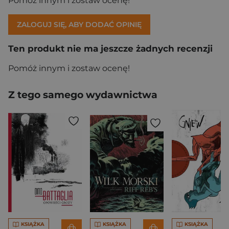
Pomóż innym i zostaw ocenę!
ZALOGUJ SIĘ, ABY DODAĆ OPINIĘ
Ten produkt nie ma jeszcze żadnych recenzji
Pomóż innym i zostaw ocenę!
Z tego samego wydawnictwa
KSIĄŻKA
KSIĄŻKA
KSIĄŻKA