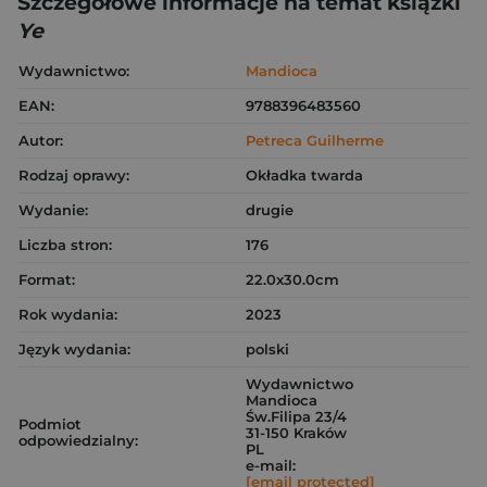
Szczegółowe informacje na temat książki
Ye
Wydawnictwo:
Mandioca
EAN:
9788396483560
Autor:
Petreca Guilherme
Rodzaj oprawy:
Okładka twarda
Wydanie:
drugie
Liczba stron:
176
Format:
22.0x30.0cm
Rok wydania:
2023
Język wydania:
polski
Wydawnictwo
Mandioca
Św.Filipa 23/4
Podmiot
31-150 Kraków
odpowiedzialny:
PL
e-mail:
[email protected]