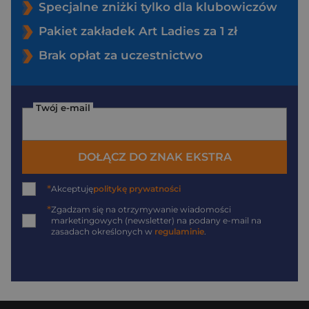
Specjalne zniżki tylko dla klubowiczów
Pakiet zakładek Art Ladies za 1 zł
Brak opłat za uczestnictwo
Twój e-mail
DOŁĄCZ DO ZNAK EKSTRA
*
Akceptuję
politykę prywatności
*
Zgadzam się na otrzymywanie wiadomości
marketingowych (newsletter) na podany
e-mail
na
zasadach określonych w
regulaminie
.