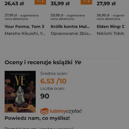
26,43 zł
35,99 zł
27,99 zł
27,99 zł
59,99 zł
36,99 zł
- sugerowana
- sugerowana
- sugerowa
cena detaliczna
cena detaliczna
cena detaliczna
Your Forma. Tom 3
Królik kontra Małpa i legion zagłady. Tom 3
Mareho Kikuishi
,
Yoshinori Kisaragi
Opracowanie Zbiorowe
Nikiichi Tobita
Oceny i recenzje książki
Ye
Średnia ocen:
6.53
/10
Liczba ocen:
90
Powiedz nam, co myślisz!