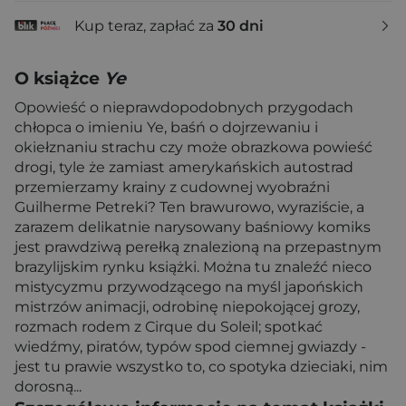
Kup teraz, zapłać za
30 dni
O książce
Ye
Opowieść o nieprawdopodobnych przygodach
chłopca o imieniu Ye, baśń o dojrzewaniu i
okiełznaniu strachu czy może obrazkowa powieść
drogi, tyle że zamiast amerykańskich autostrad
przemierzamy krainy z cudownej wyobraźni
Guilherme Petreki? Ten brawurowo, wyraziście, a
zarazem delikatnie narysowany baśniowy komiks
jest prawdziwą perełką znalezioną na przepastnym
brazylijskim rynku książki. Można tu znaleźć nieco
mistycyzmu przywodzącego na myśl japońskich
mistrzów animacji, odrobinę niepokojącej grozy,
rozmach rodem z Cirque du Soleil; spotkać
wiedźmy, piratów, typów spod ciemnej gwiazdy -
jest tu prawie wszystko to, co spotyka dzieciaki, nim
dorosną...