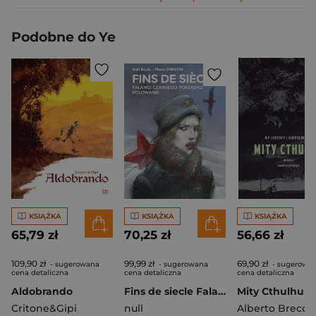
Podobne do Ye
KSIĄŻKA
KSIĄŻKA
KSIĄŻKA
65,79 zł
70,25 zł
56,66 zł
109,90 zł
99,99 zł
69,90 zł
- sugerowana
- sugerowana
- sugerowa
cena detaliczna
cena detaliczna
cena detaliczna
Aldobrando
Fins de siecle Falangi Czarnego Porządku, Polowanie
Mity Cthulhu
Critone&Gipi
null
Alberto Breccia