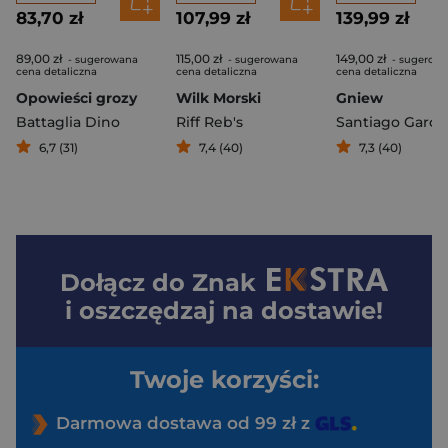
83,70 zł
107,99 zł
139,99 zł
89,00 zł
115,00 zł
149,00 zł
- sugerowana
- sugerowana
- sugerow
cena detaliczna
cena detaliczna
cena detaliczna
Opowieści grozy
Wilk Morski
Gniew
Battaglia Dino
Riff Reb's
Santiago Garci
6,7 (31)
7,4 (40)
7,3 (40)
Dołącz do
Znak
i oszczędzaj na dostawie!
Twoje korzyści:
Darmowa dostawa od 99 zł z