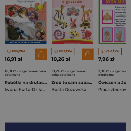
KSIĄŻKA
KSIĄŻKA
KSIĄŻKA
16,91 zł
10,26 zł
7,96 zł
16,91 zł
10,26 zł
7,96 zł
- sugerowana cena
- sugerowana
- sugerowana
detaliczna
cena detaliczna
detaliczna
Robótki na drutach dla początkujących Modne i atrakcyjne wzory
Zrób to sam zabawki z guzików
Iwona Kurto-Dzikielewska
Beata Guzowska
Praca zbiorowa