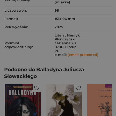
Rodzaj oprawy:
(miękka)
Liczba stron:
96
Format:
151x106 mm
Rok wydania:
2025
Literat Henryk
Płonczyński
Podmiot
Łazienna 28
odpowiedzialny:
87-100 Toruń
PL
e-mail:
[email protected]
Podobne do Balladyna Juliusza
Słowackiego