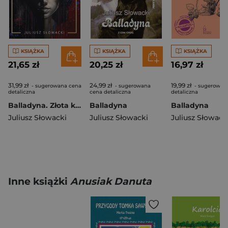
KSIĄŻKA
KSIĄŻKA
KSIĄŻKA
21,65 zł
20,25 zł
16,97 zł
31,99 zł
24,99 zł
19,99 zł
- sugerowana cena
- sugerowana
- sugerowan
detaliczna
cena detaliczna
detaliczna
Balladyna. Złota kolekcja
Balladyna
Balladyna
Juliusz Słowacki
Juliusz Słowacki
Juliusz Słowack
Inne książki
Anusiak Danuta