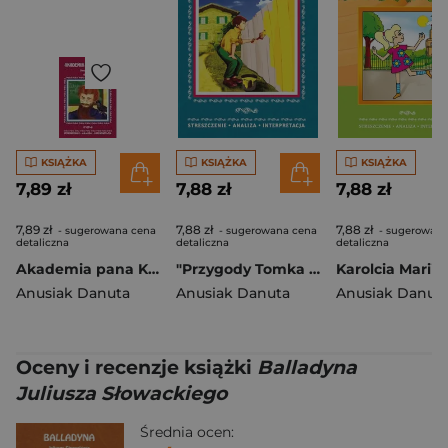
KSIĄŻKA
KSIĄŻKA
KSIĄŻKA
7,89 zł
7,88 zł
7,88 zł
7,89 zł
7,88 zł
7,88 zł
- sugerowana cena
- sugerowana cena
- sugerowana
detaliczna
detaliczna
detaliczna
Akademia pana Kleksa Jana Brzechwy Streszczenie, analiza, interpretacja
"Przygody Tomka Sawyera" Marka Twaina
Anusiak Danuta
Anusiak Danuta
Anusiak Danut
Oceny i recenzje książki
Balladyna
Juliusza Słowackiego
Średnia ocen: