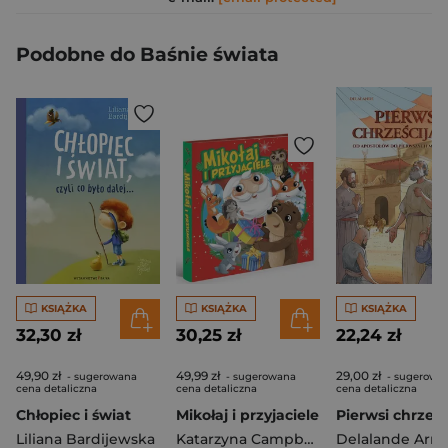
Podobne do Baśnie świata
KSIĄŻKA
KSIĄŻKA
KSIĄŻKA
32,30 zł
30,25 zł
22,24 zł
49,90 zł
49,99 zł
29,00 zł
- sugerowana
- sugerowana
- sugerowa
cena detaliczna
cena detaliczna
cena detaliczna
Chłopiec i świat
Mikołaj i przyjaciele
Liliana Bardijewska
Katarzyna Campbell
Delalande Arn