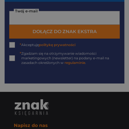
Twój e-mail
DOŁĄCZ DO ZNAK EKSTRA
*
Akceptuję
politykę prywatności
*
Zgadzam się na otrzymywanie wiadomości
marketingowych (newsletter) na podany
e-mail
na
zasadach określonych w
regulaminie
.
Napisz do nas