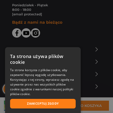
Poniedziałek - Piątek
8:00 - 18:00
[email protected]
Bądź z nami na bieżąco
O Księgarni Znak
Ta strona używa plików
cookie
Zakupy u nas
Ta strona korzysta z plików cookie, aby
Nasza oferta
zapewnić lepszą wygodę użytkowania.
Korzystając z tej strony, wyrażasz zgodę na
używanie przez nas wszystkich plików
Nasi autorzy
cookie zgodnie z warunkami naszej polityki
plików cookie.
ZAAKCEPTUJ ZGODY
16,22 zł
DO KOSZYKA