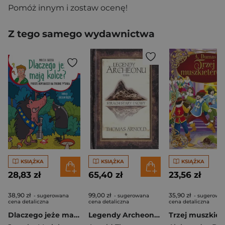
Pomóż innym i zostaw ocenę!
Z tego samego wydawnictwa
KSIĄŻKA
KSIĄŻKA
KSIĄŻKA
28,83 zł
65,40 zł
23,56 zł
38,90 zł
99,00 zł
35,90 zł
- sugerowana
- sugerowana
- sugerowa
cena detaliczna
cena detaliczna
cena detaliczna
Dlaczego jeże mają kolce? Proste odpowiedzi na trudne pytania
Legendy Archeonu T.1 Strach Stary i.. (barw. brz.)