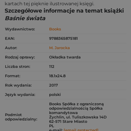
kartach tej pięknie ilustrowanej księgi.
Szczegółowe informacje na temat książki
Baśnie świata
Wydawnictwo:
Books
EAN:
9788365875181
Autor:
M. Jarocka
Rodzaj oprawy:
Okładka twarda
Liczba stron:
112
Format:
18.1x24.8
Rok wydania:
2017
Język wydania:
polski
Books Spółka z ograniczoną
odpowiedzialnością Spółka
komandytowa
Podmiot
Żychlin, ul. Tuliszkowska 14D
odpowiedzialny:
62-571 Stare Miasto
PL
e-mail:
[email protected]