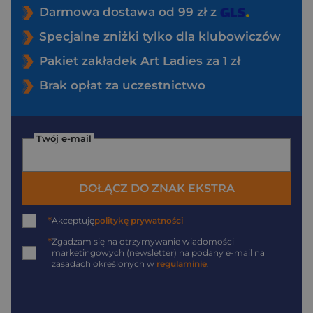
Darmowa dostawa od 99 zł z
Specjalne zniżki tylko dla klubowiczów
Pakiet zakładek Art Ladies za 1 zł
Brak opłat za uczestnictwo
Twój e-mail
DOŁĄCZ DO ZNAK EKSTRA
*
Akceptuję
politykę prywatności
*
Zgadzam się na otrzymywanie wiadomości
marketingowych (newsletter) na podany
e-mail
na
zasadach określonych w
regulaminie
.