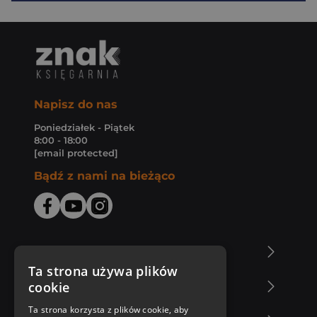
Napisz do nas
Poniedziałek - Piątek
8:00 - 18:00
[email protected]
Bądź z nami na bieżąco
O Księgarni Znak
Ta strona używa plików
cookie
Zakupy u nas
Ta strona korzysta z plików cookie, aby