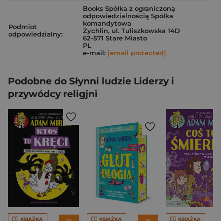
Books Spółka z ograniczoną
odpowiedzialnością Spółka
komandytowa
Podmiot
Żychlin, ul. Tuliszkowska 14D
odpowiedzialny:
62-571 Stare Miasto
PL
e-mail:
[email protected]
Podobne do Słynni ludzie Liderzy i
przywódcy religjni
KSIĄŻKA
KSIĄŻKA
KSIĄŻKA