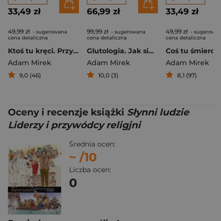
33,49 zł
66,99 zł
33,49 zł
49,99 zł
99,99 zł
49,99 zł
- sugerowana
- sugerowana
- sugerowa
cena detaliczna
cena detaliczna
cena detaliczna
Ktoś tu kręci. Przygoda naukowo-detektywistyczna
Glutologia. Jak się nie dać mikropaskudom, wstrętnym robalom i podstępnym chorobom. Wydanie superkolorowe [barwione brzegi]
Adam Mirek
Adam Mirek
Adam Mirek
9,0 (46)
10,0 (3)
8,1 (97)
Oceny i recenzje książki
Słynni ludzie
Liderzy i przywódcy religjni
Średnia ocen:
~
/10
Liczba ocen:
0