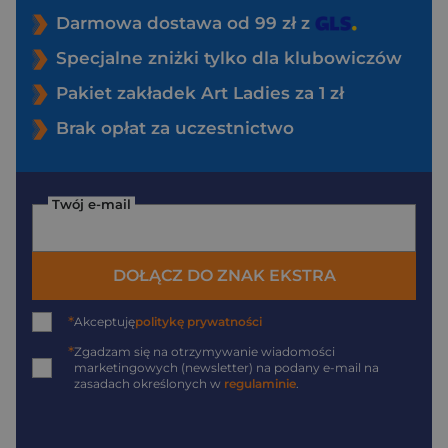
Darmowa dostawa od 99 zł z
Specjalne zniżki tylko dla klubowiczów
Pakiet zakładek Art Ladies za 1 zł
Brak opłat za uczestnictwo
Twój e-mail
DOŁĄCZ DO ZNAK EKSTRA
*
Akceptuję
politykę prywatności
*
Zgadzam się na otrzymywanie wiadomości
marketingowych (newsletter) na podany
e-mail
na
zasadach określonych w
regulaminie
.