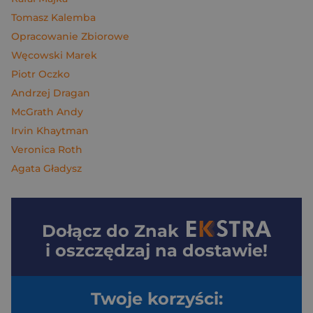
Tomasz Kalemba
Opracowanie Zbiorowe
Węcowski Marek
Piotr Oczko
Andrzej Dragan
McGrath Andy
Irvin Khaytman
Veronica Roth
Agata Gładysz
Dołącz do
Znak
i oszczędzaj na dostawie!
Twoje korzyści: