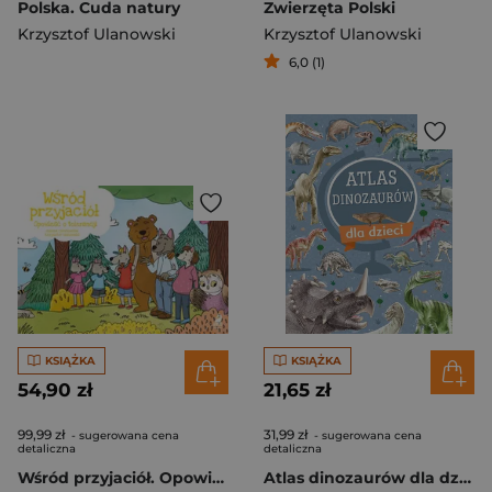
Polska. Cuda natury
Zwierzęta Polski
Krzysztof Ulanowski
Krzysztof Ulanowski
6,0 (1)
KSIĄŻKA
KSIĄŻKA
54,90 zł
21,65 zł
99,99 zł
31,99 zł
- sugerowana cena
- sugerowana cena
detaliczna
detaliczna
Wśród przyjaciół. Opowieść o tolerancji. Kamishibai
Atlas dinozaurów dla dzieci