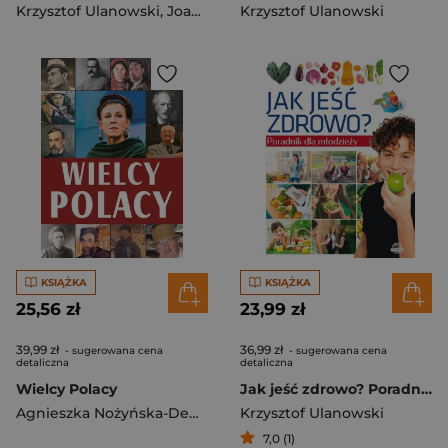
Krzysztof Ulanowski
,
Joanna Czarkowska
Krzysztof Ulanowski
KSIĄŻKA
KSIĄŻKA
25,56 zł
23,99 zł
39,99 zł
36,99 zł
- sugerowana cena
- sugerowana cena
detaliczna
detaliczna
Wielcy Polacy
Jak jeść zdrowo? Poradnik dla młodzieży
Agnieszka Nożyńska-Demianiuk
Krzysztof Ulanowski
,
Janusz Uhma
,
Krzysztof U
7,0 (1)