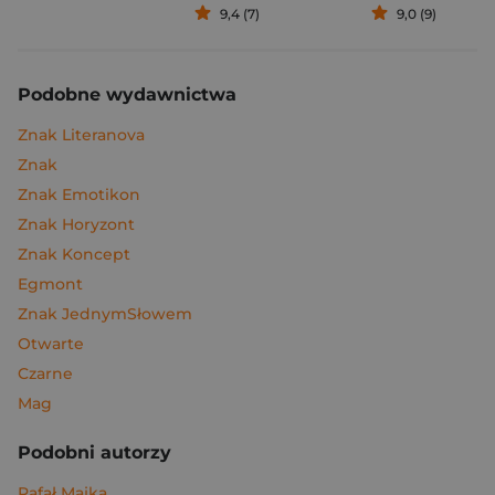
9,4 (7)
9,0 (9)
Podobne wydawnictwa
Znak Literanova
Znak
Znak Emotikon
Znak Horyzont
Znak Koncept
Egmont
Znak JednymSłowem
Otwarte
Czarne
Mag
Podobni autorzy
Rafał Majka