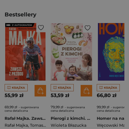
Bestsellery
KSIĄŻKA
KSIĄŻKA
KSIĄŻKA
55,99 zł
53,59 zł
66,80 zł
69,99 zł
79,99 zł
99,99 zł
- sugerowana
- sugerowana
- sugerowa
cena detaliczna
cena detaliczna
cena detaliczna
Rafał Majka. Zawsze z przodu. Rozmawia Tomasz Kalemba - książka z autografem
Pierogi z kimchi. Moje ulubione azjatyckie przepisy
Rafał Majka
,
Tomasz Kalemba
Wioleta Błazucka
Węcowski Mar