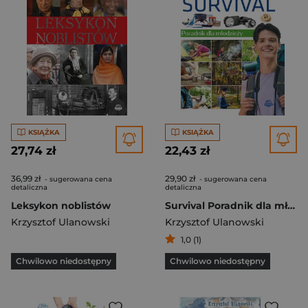
KSIĄŻKA
KSIĄŻKA
27,74 zł
22,43 zł
36,99 zł
29,90 zł
- sugerowana cena
- sugerowana cena
detaliczna
detaliczna
Leksykon noblistów
Survival Poradnik dla młodzieży
Krzysztof Ulanowski
Krzysztof Ulanowski
1,0 (1)
Chwilowo niedostępny
Chwilowo niedostępny