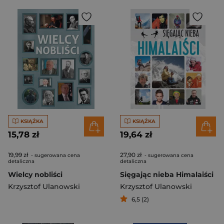
KSIĄŻKA
KSIĄŻKA
15,78 zł
19,64 zł
19,99 zł
27,90 zł
- sugerowana cena
- sugerowana cena
detaliczna
detaliczna
Wielcy nobliści
Sięgając nieba Himalaiści
Krzysztof Ulanowski
Krzysztof Ulanowski
6,5 (2)