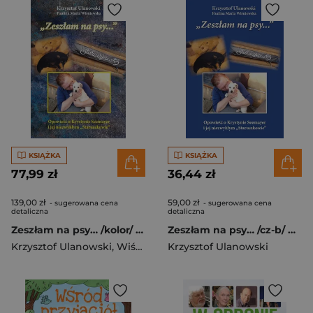
KSIĄŻKA
KSIĄŻKA
77,99 zł
36,44 zł
139,00 zł
59,00 zł
- sugerowana cena
- sugerowana cena
detaliczna
detaliczna
Zeszłam na psy… /kolor/ Opowieść o Krystynie Seemayer i jej niezwykłym „Staruszkowie” /wyd. z kolorową wkładką/
Zeszłam na psy… /cz-b/ Opowieść o Krystynie Seemayer i jej niezwykłym „Staruszkowie” /wyd. czarno-białe/
Krzysztof Ulanowski
,
Wiśniewska Paulina Maria
Krzysztof Ulanowski