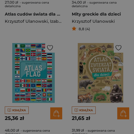
27,00 zł
34,00 zł
- sugerowana cena
- sugerowana cena
detaliczna
detaliczna
Atlas cudów świata dla dzieci
Mity greckie dla dzieci
Krzysztof Ulanowski
,
Izabela Wojtyczka
Krzysztof Ulanowski
8,8 (4)
KSIĄŻKA
KSIĄŻKA
25,36 zł
21,65 zł
48,00 zł
31,99 zł
- sugerowana cena
- sugerowana cena