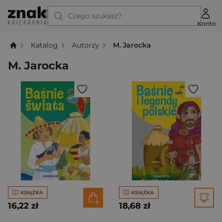
Czego szukasz?
Konto
Katalog
Autorzy
M. Jarocka
M. Jarocka
KSIĄŻKA
KSIĄŻKA
16,22 zł
18,68 zł