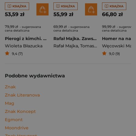
KSIĄŻKA
KSIĄŻKA
KSIĄŻKA
53,59 zł
55,99 zł
66,80 zł
79,99 zł
69,99 zł
99,99 zł
- sugerowana
- sugerowana
- sugerowa
cena detaliczna
cena detaliczna
cena detaliczna
Pierogi z kimchi. Moje ulubione azjatyckie przepisy
Rafał Majka. Zawsze z przodu. Rozmawia Tomasz Kalemba - książka z autografem
Wioleta Błazucka
Rafał Majka
,
Tomasz Kalemba
Węcowski Mar
9,4 (7)
9,0 (9)
Podobne wydawnictwa
Znak
Znak Literanova
Mag
Znak Koncept
Egmont
Moondrive