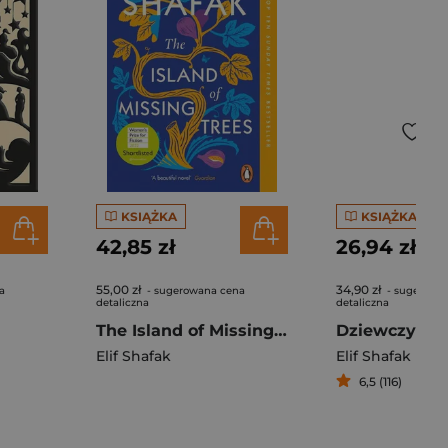
KSIĄŻKA
KSIĄŻKA
42,85 zł
26,94 zł
55,00 zł
34,90 zł
a
- sugerowana cena
- sugerowa
detaliczna
detaliczna
The Island of Missing Trees wer. angielska
Elif Shafak
Elif Shafak
6,5 (116)