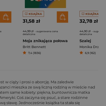
KSIĄŻKA
KSIĄŻKA
31,58 zł
32,78 zł
44,99 zł
44,90 zł
na
- sugerowana cena
- sugerowa
detaliczna
detaliczna
Moja znikająca połowa
Szalej
Britt Bennett
Monika Drzazg
7,4 (1836)
6,9 (162)
w ciąży i prosi o aborcję. Ma zaledwie
 Kazanci mieszka ze swą liczną rodziną w mieście nad
 zatem same kobiety: piękna, buntownicza matka
meryki. Coś zaczyna się psuć, a stare rodzinne
ą sławę. Jednocześnie książka ta stała się