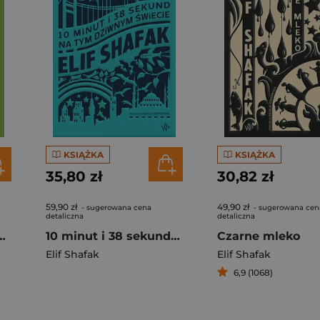
KSIĄŻKA
KSIĄŻKA
35,80 zł
30,82 zł
59,90 zł
49,90 zł
- sugerowana cena
- sugerowana cen
detaliczna
detaliczna
onych drzew wyd. 2025
10 minut i 38 sekund wyd. 2025
Czarne mleko
Elif Shafak
Elif Shafak
6,9 (1068)