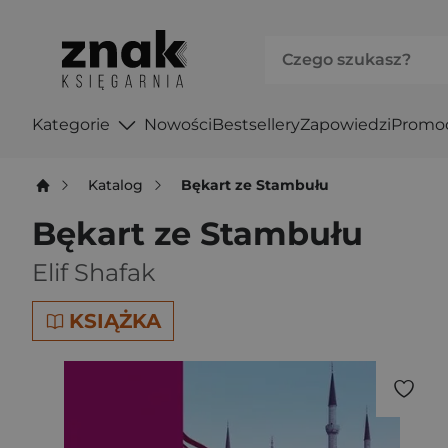
Kategorie
Nowości
Bestsellery
Zapowiedzi
Promo
Katalog
Bękart ze Stambułu
Bękart ze Stambułu
Elif Shafak
KSIĄŻKA