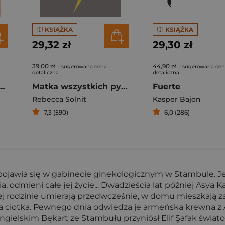
KSIĄŻKA
KSIĄŻKA
29,32 zł
29,30 zł
39,00 zł
44,90 zł
- sugerowana cena
- sugerowana ce
detaliczna
detaliczna
y Życie tybetańskiego miasteczka w cieniu Chin
Matka wszystkich pytań
Fuerte
Rebecca Solnit
Kasper Bajon
7,3 (590)
6,0 (286)
wia się w gabinecie ginekologicznym w Stambule. Jest 
a, odmieni całe jej życie... Dwadzieścia lat później Asya
tej rodzinie umierają przedwcześnie, w domu mieszkają
a ciotka. Pewnego dnia odwiedza je armeńska krewna z A
ielskim Bękart ze Stambułu przyniósł Elif Şafak światow