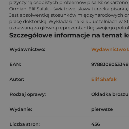
przyczyną osobistych problemów pisarki: oskarżon
Ormian. Elif Şafak – światowej sławy turecka pisarka,
Jest absolwentką stosunków międzynarodowych oraz
pracę doktorską. Wykładała na kilku uczelniach w St
uznawaną za główną reprezentantkę swojego pokol
Szczegółowe informacje na temat k
Wydawnictwo:
Wydawnictwo L
EAN:
9788308053348
Autor:
Elif Shafak
Rodzaj oprawy:
Okładka broszu
Wydanie:
pierwsze
Liczba stron:
456