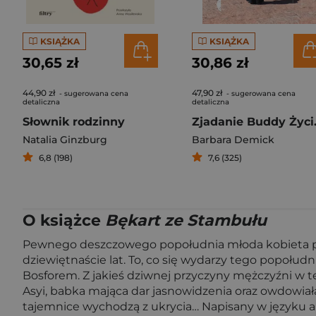
KSIĄŻKA
KSIĄŻKA
30,65 zł
30,86 zł
44,90 zł
47,90 zł
- sugerowana cena
- sugerowana cena
detaliczna
detaliczna
Słownik rodzinny
Zjadanie Budd
Natalia Ginzburg
Barbara Demick
6,8 (198)
7,6 (325)
O książce
Bękart ze Stambułu
Pewnego deszczowego popołudnia młoda kobieta poja
dziewiętnaście lat. To, co się wydarzy tego popołudni
Bosforem. Z jakieś dziwnej przyczyny mężczyźni w 
Asyi, babka mająca dar jasnowidzenia oraz owdowiał
tajemnice wychodzą z ukrycia… Napisany w języku ang