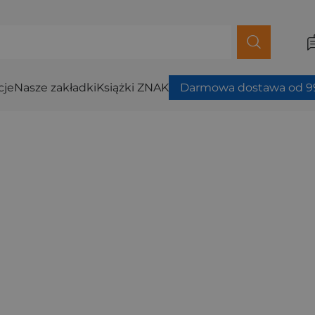
cje
Nasze zakładki
Książki ZNAK
Darmowa dostawa od 99