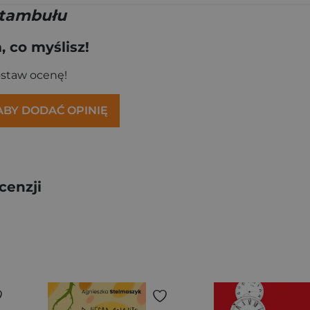
Stambułu
 co myślisz!
ostaw ocenę!
 ABY DODAĆ OPINIĘ
cenzji