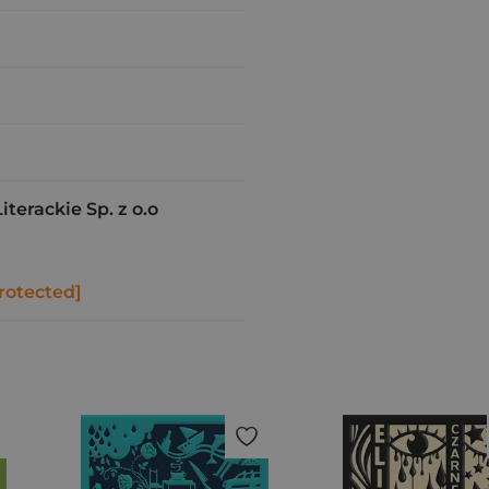
erackie Sp. z o.o
rotected]