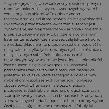
Akcja rozgrywa się we współczesnym świecie, pełnym
mediów społecznościowych, zawodowych wyzwań i
codziennych problemów. To dobrze znana
rzeczywistość, dzięki której łatwo wczuć się w historię i
uwierzyć w przedstawione wydarzenia. Tempo jest
dynamiczne, ale nieprzesadzone – autorka umiejętnie
przeplata zabawne sceny z bardziej emocjonalnymi
fragmentami, dzięki czemu przez całą lekturę trudno
się nudzić. „Nadzieje” to przede wszystkim opowieść o
relacjach – nie tylko tych romantycznych, ale również o
relacji z samym sobą. Pokazuje, że czasami
największym wyzwaniem nie jest odnalezienie miłości,
lecz nauczenie się życia w zgodzie z własnymi
potrzebami i zaakceptowanie tego, kim naprawdę
jesteśmy. To książka, którą szczególnie poleciłabym
miłośnikom współczesnych romansów i powieści
obyczajowych z humorem, ale też z głębszym
przesłaniem. Jeśli lubicie historie o drugich szansach,
skomplikowanych uczuciach i bohaterach, którzy uczą
się na własnych błędach, będzie to bardzo dobry wybór.
Osoby oczekujące mocno dramatycznej fabuły lub