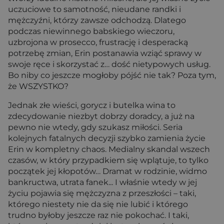
uczuciowe to samotność, nieudane randki i
mężczyźni, którzy zawsze odchodzą. Dlatego
podczas niewinnego babskiego wieczoru,
uzbrojona w prosecco, frustrację i desperacką
potrzebę zmian, Erin postanawia wziąć sprawy w
swoje ręce i skorzystać z… dość nietypowych usług.
Bo niby co jeszcze mogłoby pójść nie tak? Poza tym,
że WSZYSTKO?
Jednak złe wieści, gorycz i butelka wina to
zdecydowanie niezbyt dobrzy doradcy, a już na
pewno nie wtedy, gdy szukasz miłości. Seria
kolejnych fatalnych decyzji szybko zamienia życie
Erin w kompletny chaos. Medialny skandal wszech
czasów, w który przypadkiem się wplątuje, to tylko
początek jej kłopotów… Dramat w rodzinie, widmo
bankructwa, utrata fanek... I właśnie wtedy w jej
życiu pojawia się mężczyzna z przeszłości – taki,
którego niestety nie da się nie lubić i którego
trudno byłoby jeszcze raz nie pokochać. I taki,