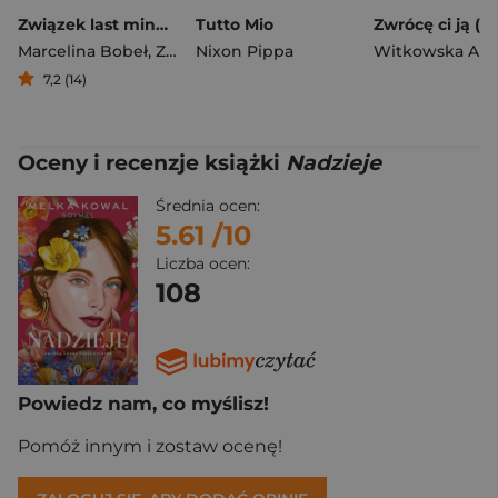
Związek last minute / W pakiecie z ex
Tutto Mio
Marcelina Bobeł
,
Zuzanna Kulik
Nixon Pippa
7,2 (14)
Oceny i recenzje książki
Nadzieje
Średnia ocen:
5.61
/10
Liczba ocen:
108
Powiedz nam, co myślisz!
Pomóż innym i zostaw ocenę!