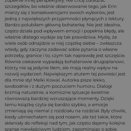
zupełnie innej perspektywy. Nie chcę zdradzać
szczegółów, bo właśnie obserwowanie tego, jak Erin
mierzy się z konsekwencjami swoich wyborów, jest
jedną z największych przyjemności płynących z lektury.
Bardzo polubiłam główną bohaterkę. Nie jest idealna,
często działa pod wpływem emocji i popełnia błędy, ale
właśnie dlatego wydaje się tak prawdziwa. Myślę, że
wiele osób odnajdzie w niej cząstkę siebie – zwłaszcza
wtedy, gdy zaczyna zadawać sobie pytania o własne
potrzeby, granice i to, czym tak naprawdę jest szczęście.
Równie ciekawie wypadają bohaterowie drugoplanowi,
którzy nie są jedynie tłem, ale mają realny wpływ na
rozwój wydarzeń. Największym atutem tej powieści jest
dla mnie styl Melki Kowal. Autorka pisze lekko,
swobodnie i z dużym poczuciem humoru. Dialogi
brzmią naturalnie, a komiczne sytuacje świetnie
równoważą bardziej wzruszające momenty. Dzięki
temu książkę czyta się bardzo szybko, a emocje
zmieniają się niemal z rozdziału na rozdział. Były chwile,
kiedy uśmiechałam się pod nosem, ale też takie, które
skłaniały do refleksji nad tym, jak często dajemy kolejne
szanse niewłaściwym ludziom, zapominając o sobie.