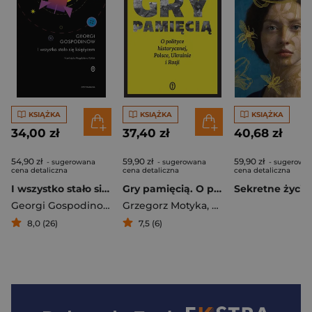
KSIĄŻKA
KSIĄŻKA
KSIĄŻKA
34,00 zł
37,40 zł
40,68 zł
54,90 zł
59,90 zł
59,90 zł
- sugerowana
- sugerowana
- sugerowa
cena detaliczna
cena detaliczna
cena detaliczna
I wszystko stało się księżycem
Gry pamięcią. O polityce historycznej, Polsce, Ukrainie i Rosji
Georgi Gospodinow
Grzegorz Motyka
,
Andrzej Brzeziecki
8,0 (26)
7,5 (6)