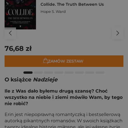
Collide. The Truth Between Us
Hope S. Ward
76,68 zł
ZAMÓW ZESTAW
O książce
Nadzieje
Ile z Was dało byłemu drugą szansę? Choć
wszystko na niebie i ziemi mówiło Wam, by tego
nie robić?
Erin jest niepoprawną romantyczką i bestsellerową
autorką pikantnych romansów. W swoich książkach
tworzy idealne historie miłosne, ale jej własne życie