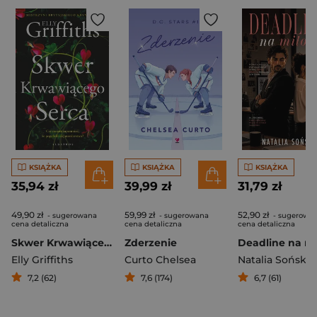
KSIĄŻKA
KSIĄŻKA
KSIĄŻKA
35,94 zł
39,99 zł
31,79 zł
49,90 zł
59,99 zł
52,90 zł
- sugerowana
- sugerowana
- sugerowa
cena detaliczna
cena detaliczna
cena detaliczna
Skwer Krwawiącego Serca
Zderzenie
Deadline na mi
Elly Griffiths
Curto Chelsea
Natalia Sońska
7,2 (62)
7,6 (174)
6,7 (61)