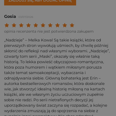
ZALOGUJ SIĘ, ABY DODAĆ OPINIĘ
Gosia
03/07/2026
Twoja ocena: Beznadziejna 1/10"
Twoja ocena: Bardzo słaba 2/10"
Twoja ocena: Słaba 3/10"
Twoja ocena: Może być 4/10"
Twoja ocena: Przeciętna 5/10"
Twoja ocena: Dobra 6/10"
Twoja ocena: Bardzo dobra 7/10"
Twoja ocena: Rewelacyjna 8/10
Twoja ocena: Wybitna 9/10
Twoja ocena: Arcydzieło
opinia recenzenta nie jest potwierdzona zakupem
„Nadzieje” – Melka Kowal Są takie książki, które od
pierwszych stron wywołują uśmiech, by chwilę później
skłonić do refleksji nad własnymi wyborami. „Nadzieje”,
czwarty tom serii „Maski”, okazały się właśnie taką
historią. To lekka powieść obyczajowo-romantyczna,
która poza humorem i wątkiem miłosnym porusza
także temat samoakceptacji, wybaczania i
odnajdywania siebie. Główną bohaterką jest Erin –
autorka bestsellerowych romansów, która doskonale
wie, jak stworzyć idealną historię miłosną na kartach
książki, ale we własnym życiu uczuciowym zupełnie
sobie nie radzi. Po serii nietrafionych decyzji jej
uporządkowany świat zaczyna się rozpadać, a kolejne
wydarzenia zmuszają ją do spojrzenia na siebie z