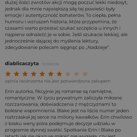
dużej ilości zwrotów akcji mogą poczuć lekki niedosyt,
jednak dla mnie największą siłą tej powieści były
emocje i autentyczność bohaterów. To ciepła, pełna
humoru i wzruszeń historia, która przypomina, że
czasami warto przestać szukać szczęścia u innych i
najpierw odnaleźć je w sobie. Jeśli szukacie lekkiej, ale
jednocześnie dającej do myślenia lektury,
zdecydowanie polecam sięgnąć po „Nadzieje”.
diablicaczyta
02/08/2026
Twoja ocena: Beznadziejna 1/10"
Twoja ocena: Bardzo słaba 2/10"
Twoja ocena: Słaba 3/10"
Twoja ocena: Może być 4/10"
Twoja ocena: Przeciętna 5/10"
Twoja ocena: Dobra 6/10"
Twoja ocena: Bardzo dobra 7/10"
Twoja ocena: Rewelacyjna 8/10
Twoja ocena: Wybitna 9/10
Twoja ocena: Arcydzieło
opinia recenzenta nie jest potwierdzona zakupem
Erin autorka, fikcyjnie jej romanse są namiętne,
romantyczne. W życiu prywatnym zaliczyła miłosne
rozczarowania, doświadczenia z mężczyznami to
bolesne wspomnienia. Blake jest na liście numer jeden
roztrzaskał jej serce na miliony kawałków. Erin chwilowo
z braku weny pióra podejmuje decyzje udziału w
programie słynnej swatki. Spotkanie Erin i Blake po
latach jak się okazuje miłość nie wygasła, czy jest