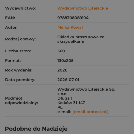
Wydawnictwo:
Wydawnictwo Literackie
EAN:
9788308089194
Autor:
Melka Kowal
Okładka broszurowa ze
Rodzaj oprawy:
skrzydełkami
Liczba stron:
560
Format:
130x205
Rok wydania:
2026
Data premiery:
2026-07-01
Wydawnictwo Literackie Sp.
z o.o
Podmiot
Długa 1
odpowiedzialny:
Kraków 31-147
PL
e-mail:
[email protected]
Podobne do Nadzieje