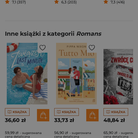
7,1 (357)
6,3 (203)
7,3 (416)
Inne książki z kategorii
Romans
KSIĄŻKA
KSIĄŻKA
KSIĄŻKA
36,60 zł
33,73 zł
48,84 zł
59,99 zł
56,90 zł
65,90 zł
- sugerowana
- sugerowana
- sugerowa
cena detaliczna
cena detaliczna
cena detaliczna