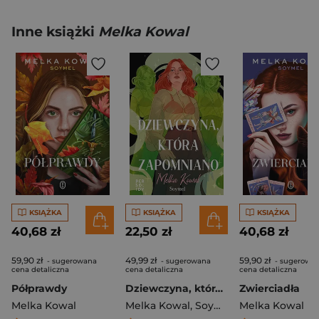
Inne książki
Melka Kowal
KSIĄŻKA
KSIĄŻKA
KSIĄŻKA
40,68 zł
22,50 zł
40,68 zł
59,90 zł
49,99 zł
59,90 zł
- sugerowana
- sugerowana
- sugerowa
cena detaliczna
cena detaliczna
cena detaliczna
Półprawdy
Dziewczyna, którą zapomniano
Zwierciadła
Melka Kowal
Melka Kowal
,
Soymel / Kowal Melka
Melka Kowal