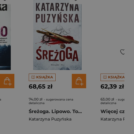
KSIĄŻKA
KSIĄŻKA
68,65 zł
62,39 zł
74,00 zł
63,00 zł
a
- sugerowana cena
- sugerowa
detaliczna
detaliczna
Śreżoga. Lipowo. Tom 12 (Duże litery)
Katarzyna Puzyńska
Katarzyna Puzy