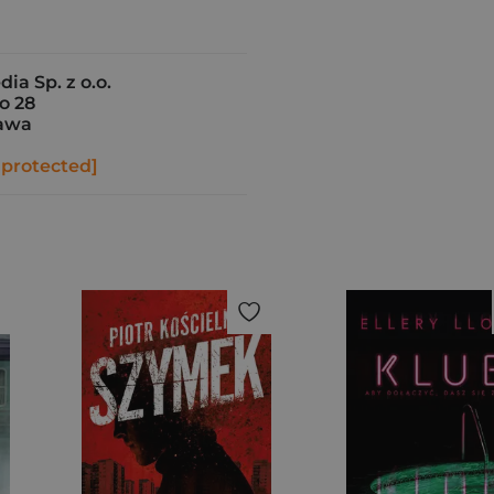
ia Sp. z o.o.
o 28
awa
 protected]