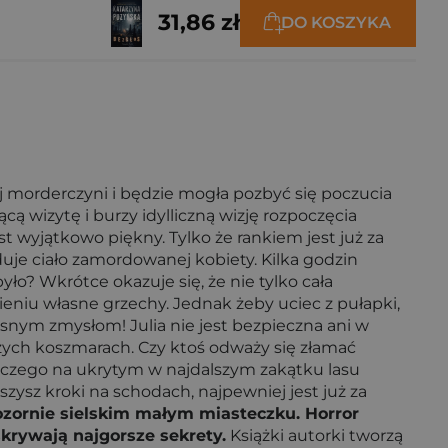
31,86 zł
DO KOSZYKA
ej morderczyni i będzie mogła pozbyć się poczucia
ą wizytę i burzy idylliczną wizję rozpoczęcia
 wyjątkowo piękny. Tylko że rankiem jest już za
jduje ciało zamordowanej kobiety. Kilka godzin
yło? Wkrótce okazuje się, że nie tylko cała
niu własne grzechy. Jednak żeby uciec z pułapki,
snym zmysłom! Julia nie jest bezpieczna ani w
szych koszmarach. Czy ktoś odważy się złamać
laczego na ukrytym w najdalszym zakątku lasu
szysz kroki na schodach, najpewniej jest już za
ozornie sielskim małym miasteczku. Horror
skrywają najgorsze sekrety.
Książki autorki tworzą