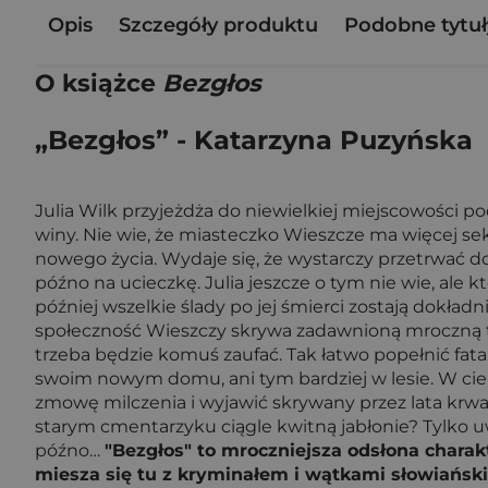
Opis
Szczegóły produktu
Podobne tytuł
O książce
Bezgłos
„Bezgłos” - Katarzyna Puzyńska
Julia Wilk przyjeżdża do niewielkiej miejscowości po
winy. Nie wie, że miasteczko Wieszcze ma więcej sekr
nowego życia. Wydaje się, że wystarczy przetrwać d
późno na ucieczkę. Julia jeszcze o tym nie wie, ale k
później wszelkie ślady po jej śmierci zostają dokład
społeczność Wieszczy skrywa zadawnioną mroczną ta
trzeba będzie komuś zaufać. Tak łatwo popełnić fat
swoim nowym domu, ani tym bardziej w lesie. W ciem
zmowę milczenia i wyjawić skrywany przez lata krwa
starym cmentarzyku ciągle kwitną jabłonie? Tylko uwa
późno…
"Bezgłos" to mroczniejsza odsłona charak
miesza się tu z kryminałem i wątkami słowiańskim