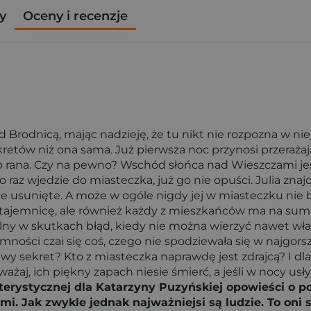
y
Oceny i recenzje
d Brodnicą, mając nadzieję, że tu nikt nie rozpozna w ni
etów niż ona sama. Już pierwsza noc przynosi przerażając
o rana. Czy na pewno? Wschód słońca nad Wieszczami jest
to raz wjedzie do miasteczka, już go nie opuści. Julia zna
nie usunięte. A może w ogóle nigdy jej w miasteczku nie b
jemnicę, ale również każdy z mieszkańców ma na sumie
alny w skutkach błąd, kiedy nie można wierzyć nawet wła
ności czai się coś, czego nie spodziewała się w najgor
wy sekret? Kto z miasteczka naprawdę jest zdrajcą? I d
żaj, ich piękny zapach niesie śmierć, a jeśli w nocy usły
terystycznej dla Katarzyny Puzyńskiej opowieści o p
i. Jak zwykle jednak najważniejsi są ludzie. To oni 