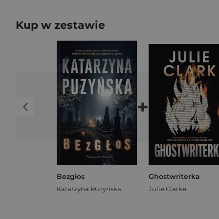
Kup w zestawie
+
Bezgłos
Ghostwriterka
Katarzyna Puzyńska
Julie Clarke