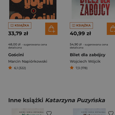
KSIĄŻKA
KSIĄŻKA
33,79 zł
40,99 zł
48,00 zł
54,90 zł
- sugerowana cena
- sugerowana cena
detaliczna
detaliczna
Gościni
Bilet dla zabójcy
Marcin Napiórkowski
Wojciech Wójcik
6,1 (322)
7,3 (178)
Inne książki
Katarzyna Puzyńska