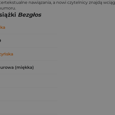
tertekstualne nawiązania, a nowi czytelnicy znajdą wcią
 humoru.
siążki
Bezgłos
-ka
9
zyńska
zurowa (miękka)