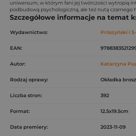
uniwersum, w którym fani jej twórczości wytropią in
podbudową psychologiczną, ale też nutą czarnego
Szczegółowe informacje na temat k
Wydawnictwo:
Prószyński i S
EAN:
978838352129
Autor:
Katarzyna Pu
Rodzaj oprawy:
Okładka bros
Liczba stron:
392
Format:
12.5x19.5cm
Data premiery:
2023-11-09