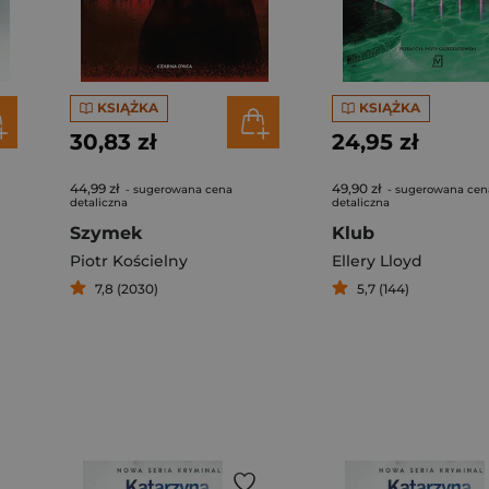
KSIĄŻKA
KSIĄŻKA
30,83 zł
24,95 zł
44,99 zł
49,90 zł
- sugerowana cena
- sugerowana cen
detaliczna
detaliczna
Szymek
Klub
Piotr Kościelny
Ellery Lloyd
7,8 (2030)
5,7 (144)