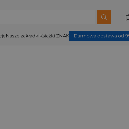
cje
Nasze zakładki
Książki ZNAK
Darmowa dostawa od 99