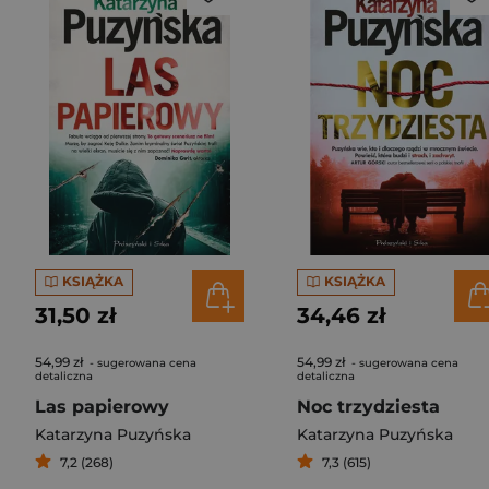
KSIĄŻKA
KSIĄŻKA
31,50 zł
34,46 zł
54,99 zł
54,99 zł
- sugerowana cena
- sugerowana cena
detaliczna
detaliczna
Las papierowy
Noc trzydziesta
Katarzyna Puzyńska
Katarzyna Puzyńska
7,2 (268)
7,3 (615)