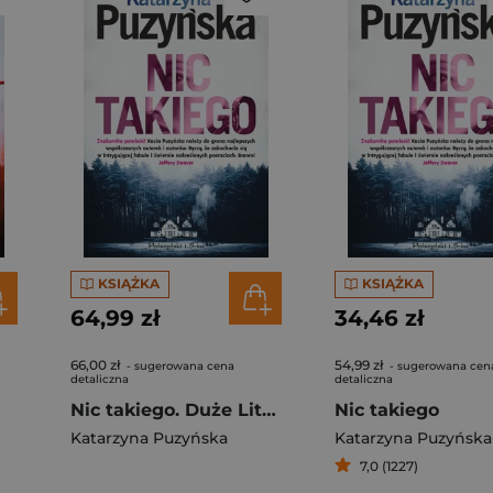
KSIĄŻKA
KSIĄŻKA
64,99 zł
34,46 zł
66,00 zł
54,99 zł
- sugerowana cena
- sugerowana cen
detaliczna
detaliczna
Nic takiego. Duże Litery
Nic takiego
Katarzyna Puzyńska
Katarzyna Puzyńska
7,0 (1227)