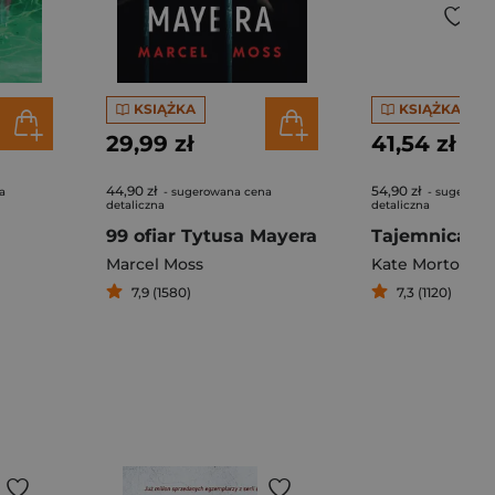
KSIĄŻKA
KSIĄŻKA
29,99 zł
41,54 zł
44,90 zł
54,90 zł
a
- sugerowana cena
- sugerowa
detaliczna
detaliczna
99 ofiar Tytusa Mayera
Marcel Moss
Kate Morton
7,9 (1580)
7,3 (1120)