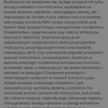
Budziszyna nie spodziewa się, że jego przyjazd nie tylko
skruszy wieloletni mur milczenia, wydobędzie na
światło dzienne wstydliwe i wstrząsające sekrety, ale i
doprowadzi do zbrodni.Autor zabiera nas w przeszłość
odkrywając brutalną NRD-owską rzeczywistość pod
butem Stasi, przypominając niewyjaśnione morderstwa
Silvesterkillera i pogmatwane losy rodziny Witkojców,
krewnych Heinricha. Stopniowo łączy je ze
współczesnymi wydarzeniami, które po przyjeździe
mężczyzny zaczynają przyjmować coraz bardziej
niepokojący obrót. Czy rozwiązanie zagadek przeszłości
pozwoli Heinrichowi i prowadzącemu śledztwo w
sprawie kolejnego morderstwa komisarzowi Kurtzowi
poukładać obraz z niepasujących do siebie elementów i
odnaleźć te brakujące?Osadzenie przeszłych i
teraźniejszych wydarzeń w realiach Górnych Łużyc
dodaje powieści unikalnego charakteru i jest
niewątpliwie jej wartością dodaną, a czytelnik ma
możliwość poznać zarówno tło historyczne, kulturowe,
jak i lokalne tradycje i legendy tego ciekawego regionu.
Wiarygodności dodają wplatane w dialogi bohaterów