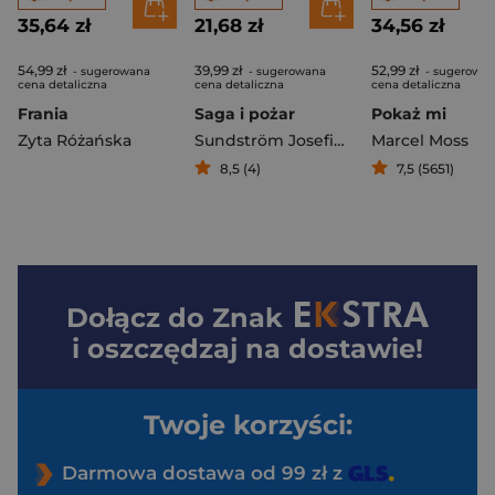
35,64 zł
21,68 zł
34,56 zł
54,99 zł
39,99 zł
52,99 zł
- sugerowana
- sugerowana
- sugerowa
cena detaliczna
cena detaliczna
cena detaliczna
Frania
Saga i pożar
Pokaż mi
Zyta Różańska
Sundström Josefine
Marcel Moss
8,5 (4)
7,5 (5651)
Dołącz do
Znak
i oszczędzaj na dostawie!
Twoje korzyści:
Darmowa dostawa od 99 zł z