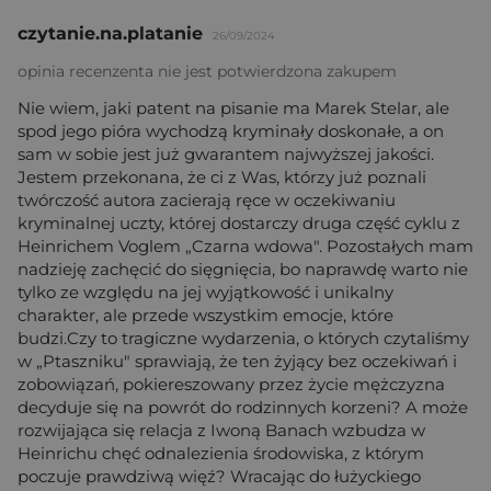
czytanie.na.platanie
26/09/2024
opinia recenzenta nie jest potwierdzona zakupem
Nie wiem, jaki patent na pisanie ma Marek Stelar, ale
spod jego pióra wychodzą kryminały doskonałe, a on
sam w sobie jest już gwarantem najwyższej jakości.
Jestem przekonana, że ci z Was, którzy już poznali
twórczość autora zacierają ręce w oczekiwaniu
kryminalnej uczty, której dostarczy druga część cyklu z
Heinrichem Voglem „Czarna wdowa". Pozostałych mam
nadzieję zachęcić do sięgnięcia, bo naprawdę warto nie
tylko ze względu na jej wyjątkowość i unikalny
charakter, ale przede wszystkim emocje, które
budzi.Czy to tragiczne wydarzenia, o których czytaliśmy
w „Ptaszniku" sprawiają, że ten żyjący bez oczekiwań i
zobowiązań, pokiereszowany przez życie mężczyzna
decyduje się na powrót do rodzinnych korzeni? A może
rozwijająca się relacja z Iwoną Banach wzbudza w
Heinrichu chęć odnalezienia środowiska, z którym
poczuje prawdziwą więź? Wracając do łużyckiego