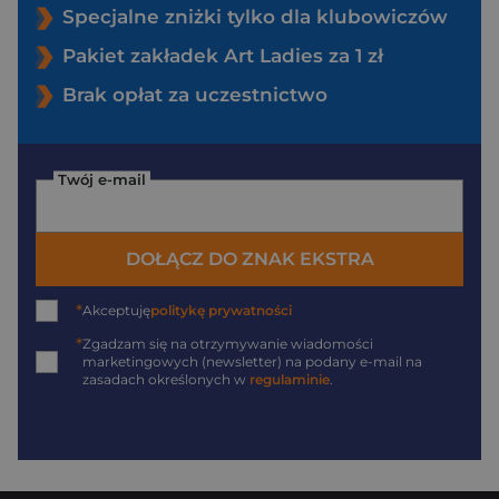
Specjalne zniżki tylko dla klubowiczów
Pakiet zakładek Art Ladies za 1 zł
Brak opłat za uczestnictwo
Twój e-mail
DOŁĄCZ DO ZNAK EKSTRA
*
Akceptuję
politykę prywatności
*
Zgadzam się na otrzymywanie wiadomości
marketingowych (newsletter) na podany
e-mail
na
zasadach określonych w
regulaminie
.