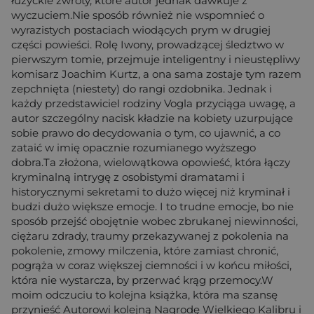
łużyckie zwroty, które autor jednak dawkuje z
wyczuciem.Nie sposób również nie wspomnieć o
wyrazistych postaciach wiodących prym w drugiej
części powieści. Rolę Iwony, prowadzącej śledztwo w
pierwszym tomie, przejmuje inteligentny i nieustępliwy
komisarz Joachim Kurtz, a ona sama zostaje tym razem
zepchnięta (niestety) do rangi ozdobnika. Jednak i
każdy przedstawiciel rodziny Vogla przyciąga uwagę, a
autor szczególny nacisk kładzie na kobiety uzurpujące
sobie prawo do decydowania o tym, co ujawnić, a co
zataić w imię opacznie rozumianego wyższego
dobra.Ta złożona, wielowątkowa opowieść, która łączy
kryminalną intrygę z osobistymi dramatami i
historycznymi sekretami to dużo więcej niż kryminał i
budzi dużo większe emocje. I to trudne emocje, bo nie
sposób przejść obojętnie wobec zbrukanej niewinności,
ciężaru zdrady, traumy przekazywanej z pokolenia na
pokolenie, zmowy milczenia, które zamiast chronić,
pogrąża w coraz większej ciemności i w końcu miłości,
która nie wystarcza, by przerwać krąg przemocy.W
moim odczuciu to kolejna książka, która ma szansę
przynieść Autorowi kolejną Nagrodę Wielkiego Kalibru i