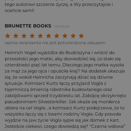
tego autorowi szczerze życzę, a Wy przeczytajcie i
oceńcie sami!
BRUNETTE BOOKS
19/02/2025
Twoja ocena: Beznadziejna 1/10"
Twoja ocena: Bardzo słaba 2/10"
Twoja ocena: Słaba 3/10"
Twoja ocena: Może być 4/10"
Twoja ocena: Przeciętna 5/10"
Twoja ocena: Dobra 6/10"
Twoja ocena: Bardzo dobra 7/10"
Twoja ocena: Rewelacyjna 8/10
Twoja ocena: Wybitna 9/10
Twoja ocena: Arcydzieło
opinia recenzenta nie jest potwierdzona zakupem
Heinrich Vogel wyjeżdża do Budziszyna i wrócić do
przeszłości jego matki, aby dowiedzieć się, co stało się
czterdzieści pięć lat temu. Dlaczego jego matka wyszła
za mąż za jego ojca i opuściła kraj? Na dodatek okazuje
się, że wokół Heinricha zaczynają dziać się dziwne
sytuacje. Komisarz Kurtz łączy przyjazd Vogla z
tajemniczą śmiercią robotnika budowlanego oraz
zabójstwami sprzed trzydziestu lat. Zabójcę okrzyknięto
pseudonimem Silvesterkiller. Jak okaże się morderca
obiera na cel Vogla , a komisarz Kurtz podejrzewa, że to
wszystko łączy się z losami rodziny Vogla. Gdy prawda
wyjdzie na jaw życie Vogla sypie się jak domek z kart.
Jesteście ciekawi, czego dowiedzą się? "Czarna wdowa”