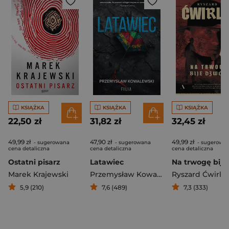
KSIĄŻKA
KSIĄŻKA
KSIĄŻKA
22,50 zł
31,82 zł
32,45 zł
49,99 zł
47,90 zł
49,99 zł
- sugerowana
- sugerowana
- sugerowa
cena detaliczna
cena detaliczna
cena detaliczna
Ostatni pisarz
Latawiec
Marek Krajewski
Przemysław Kowalewski
Ryszard Ćwirlej
5,9 (210)
7,6 (489)
7,3 (333)