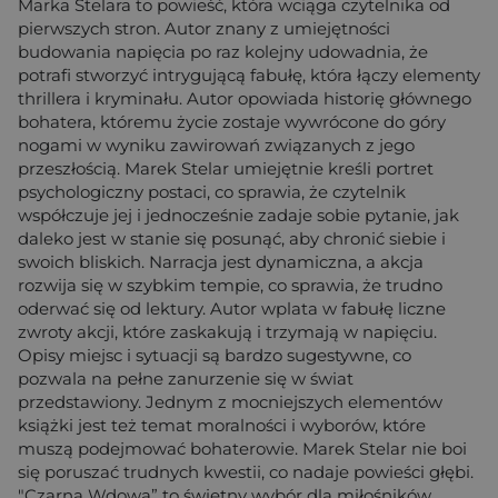
Marka Stelara to powieść, która wciąga czytelnika od
pierwszych stron. Autor znany z umiejętności
budowania napięcia po raz kolejny udowadnia, że
potrafi stworzyć intrygującą fabułę, która łączy elementy
thrillera i kryminału. Autor opowiada historię głównego
bohatera, któremu życie zostaje wywrócone do góry
nogami w wyniku zawirowań związanych z jego
przeszłością. Marek Stelar umiejętnie kreśli portret
psychologiczny postaci, co sprawia, że czytelnik
współczuje jej i jednocześnie zadaje sobie pytanie, jak
daleko jest w stanie się posunąć, aby chronić siebie i
swoich bliskich. Narracja jest dynamiczna, a akcja
rozwija się w szybkim tempie, co sprawia, że trudno
oderwać się od lektury. Autor wplata w fabułę liczne
zwroty akcji, które zaskakują i trzymają w napięciu.
Opisy miejsc i sytuacji są bardzo sugestywne, co
pozwala na pełne zanurzenie się w świat
przedstawiony. Jednym z mocniejszych elementów
książki jest też temat moralności i wyborów, które
muszą podejmować bohaterowie. Marek Stelar nie boi
się poruszać trudnych kwestii, co nadaje powieści głębi.
"Czarna Wdowa” to świetny wybór dla miłośników