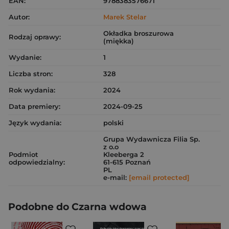
EAN:
9788383576671
Autor:
Marek Stelar
Okładka broszurowa
Rodzaj oprawy:
(miękka)
Wydanie:
1
Liczba stron:
328
Rok wydania:
2024
Data premiery:
2024-09-25
Język wydania:
polski
Grupa Wydawnicza Filia Sp.
z o.o
Podmiot
Kleeberga 2
odpowiedzialny:
61-615 Poznań
PL
e-mail:
[email protected]
Podobne do Czarna wdowa