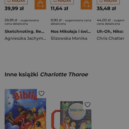
KSIĄŻKA
KSIĄŻKA
KSIĄŻKA
39,99 zł
11,64 zł
35,48 zł
59,99 zł
9,90 zł
44,00 zł
- sugerowana
- sugerowana cena
- sugerowa
cena detaliczna
detaliczna
cena detaliczna
Sketchnoting. Rewolucja w notowaniu
Nos Mikołaja i świąteczne sreberko
Agnieszka Jachymek
Ślizowska Monika
Chris Chattert
Inne książki
Charlotte Thoroe