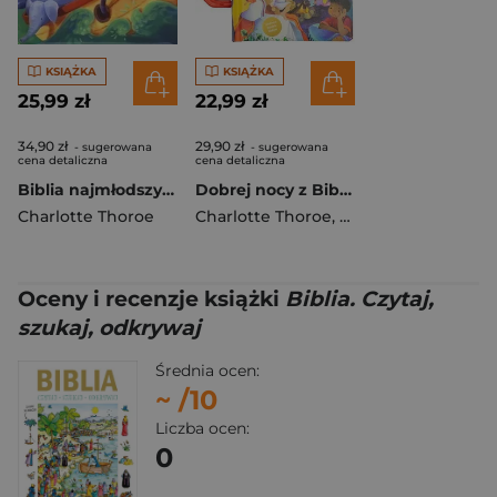
KSIĄŻKA
KSIĄŻKA
25,99 zł
22,99 zł
34,90 zł
29,90 zł
- sugerowana
- sugerowana
cena detaliczna
cena detaliczna
Biblia najmłodszych
Dobrej nocy z Biblią
Charlotte Thoroe
Charlotte Thoroe
,
Lynn Horrabin
Oceny i recenzje książki
Biblia. Czytaj,
szukaj, odkrywaj
Średnia ocen:
~
/10
Liczba ocen:
0