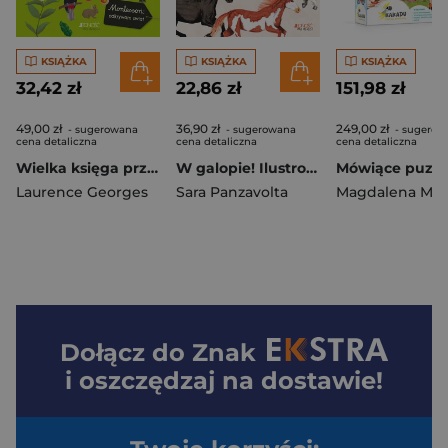
KSIĄŻKA
KSIĄŻKA
KSIĄŻKA
32,42 zł
22,86 zł
151,98 zł
49,00 zł
36,90 zł
249,00 zł
- sugerowana
- sugerowana
- sugerow
cena detaliczna
cena detaliczna
cena detaliczna
Wielka księga przyrody
W galopie! Ilustrowana księga koni
Laurence Georges
Sara Panzavolta
Dołącz do
Znak
i oszczędzaj na dostawie!