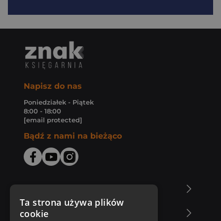
Napisz do nas
Poniedziałek - Piątek
8:00 - 18:00
[email protected]
Bądź z nami na bieżąco
O Księgarni Znak
Ta strona używa plików
cookie
Zakupy u nas