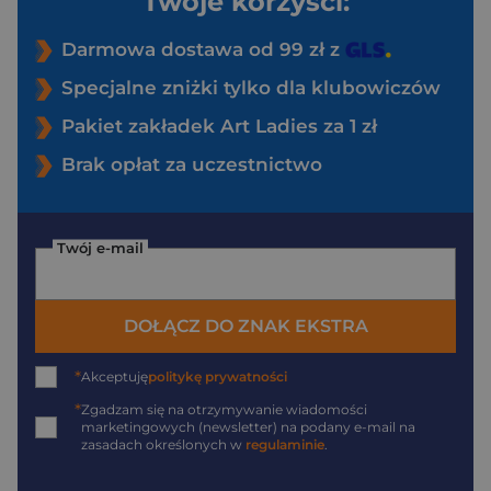
Twoje korzyści:
Darmowa dostawa od 99 zł z
Specjalne zniżki tylko dla klubowiczów
Pakiet zakładek Art Ladies za 1 zł
Brak opłat za uczestnictwo
Twój e-mail
DOŁĄCZ DO ZNAK EKSTRA
*
Akceptuję
politykę prywatności
*
Zgadzam się na otrzymywanie wiadomości
marketingowych (newsletter) na podany
e-mail
na
zasadach określonych w
regulaminie
.