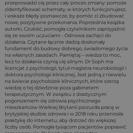
przeprowadzi cię przez cały proces zmiany: pomoże
zidentyfikować schematy, w których funkcjonujesz,
i wskaże błędy poznawcze, by pomóc ci zbudować
nowe, pozytywne przekonania. Poprzednia książka
autorki, Czułość, pomogła czytelnikom zaprzyjaźnić
się ze swoim uczuciami - Odnowa zachęci do
działania. Czytane łącznie dadzą doskonały
fundament do budowy dobrego, świadomego życia
na własnych zasadach. Pamiętaj – wiedza to moc,
lecz to działania czynią cię silnym. Dr Soph ma
licencjat z psychologii, tytuł magistra neurobiologii i
doktora psychologii klinicznej. Jest jedną z niewielu
na świecie psycholożek klinicznych, które szerzą
wiedzę o tej dziedzinie poza gabinetem
terapeutycznym. W związku z drastycznym
pogorszeniem się zdrowia psychicznego
mieszkańców Wielkiej Brytanii porzuciła pracę w
brytyjskiej służbie zdrowia i w 2018 roku przeniosła
praktykę do internetu, aby dotrzeć do większej
liczby osób. Pomogła tysiącom pacjentów poprawić