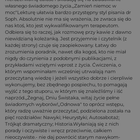
własnego świadomego życia.„Zamień niemoc w
moc"Lekturę ułatwia bardzo przystępny styl pisania dr
Soph. Absolutnie nie ma się wrażenia, że zwraca się do
nas ktoś, kto jest wykwalifikowanym terapeutom.
Odbiera się to raczej, jak rozmowę przy kawie z dawno
niewidzianą koleżanką. Jest przyjemnie i czytelnik (z
każdej strony) czuje się zaopiekowany. Łatwy do
zrozumienia poradnik, nawet dla kogoś, kto nie miał
nigdy do czynienia z podobnymi publikacjami, z
przykładami wziętymi wprost z życia. Ćwiczenia, o
którym wspominałam wcześniej utrwalają nam
przeczytaną wiedzę i jeżeli wszystko dobrze i cierpliwie
wykonujemy, bez zbędnego pospiechu, to pomagają
wyjść z tego stuporu, w którym się znaleźliśmy i iść
naprzód.„Żegnaj, Dniu Świstaka, witaj życie pełne
świadomych wyborów!„Odnowa" to oprócz wstępu,
który radzę uważnie przeczytać, podzielona została na
pięć rozdziałów: Nawyki; Heurystyki; Autosabotaż;
Trójkąt dramatyczny; Historia.Wyłaniają się z nich
porady i oczywiste i wręcz przeciwnie, całkiem
nieoczywiste.- nie daj powrócić starym nawykom-