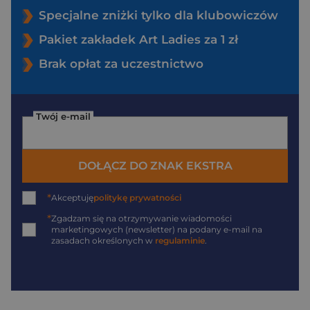
Specjalne zniżki tylko dla klubowiczów
Pakiet zakładek Art Ladies za 1 zł
Brak opłat za uczestnictwo
Twój e-mail
DOŁĄCZ DO ZNAK EKSTRA
*
Akceptuję
politykę prywatności
*
Zgadzam się na otrzymywanie wiadomości
marketingowych (newsletter) na podany
e-mail
na
zasadach określonych w
regulaminie
.