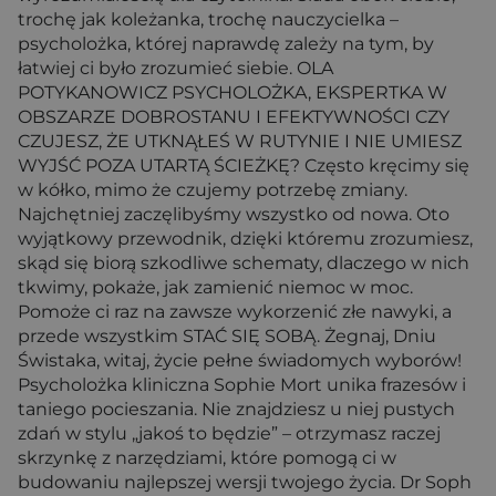
trochę jak koleżanka, trochę nauczycielka –
psycholożka, której naprawdę zależy na tym, by
łatwiej ci było zrozumieć siebie. OLA
POTYKANOWICZ PSYCHOLOŻKA, EKSPERTKA W
OBSZARZE DOBROSTANU I EFEKTYWNOŚCI CZY
CZUJESZ, ŻE UTKNĄŁEŚ W RUTYNIE I NIE UMIESZ
WYJŚĆ POZA UTARTĄ ŚCIEŻKĘ? Często kręcimy się
w kółko, mimo że czujemy potrzebę zmiany.
Najchętniej zaczęlibyśmy wszystko od nowa. Oto
wyjątkowy przewodnik, dzięki któremu zrozumiesz,
skąd się biorą szkodliwe schematy, dlaczego w nich
tkwimy, pokaże, jak zamienić niemoc w moc.
Pomoże ci raz na zawsze wykorzenić złe nawyki, a
przede wszystkim STAĆ SIĘ SOBĄ. Żegnaj, Dniu
Świstaka, witaj, życie pełne świadomych wyborów!
Psycholożka kliniczna Sophie Mort unika frazesów i
taniego pocieszania. Nie znajdziesz u niej pustych
zdań w stylu „jakoś to będzie” – otrzymasz raczej
skrzynkę z narzędziami, które pomogą ci w
budowaniu najlepszej wersji twojego życia. Dr Soph