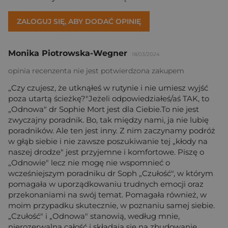
ZALOGUJ SIĘ, ABY DODAĆ OPINIĘ
Monika Piotrowska-Wegner
18/03/2024
opinia recenzenta nie jest potwierdzona zakupem
„Czy czujesz, że utknąłeś w rutynie i nie umiesz wyjść
poza utartą ścieżkę?"Jeżeli odpowiedziałeś/aś TAK, to
„Odnowa" dr Sophie Mort jest dla Ciebie.To nie jest
zwyczajny poradnik. Bo, tak między nami, ja nie lubię
poradników. Ale ten jest inny. Z nim zaczynamy podróż
w głąb siebie i nie zawsze poszukiwanie tej „kłody na
naszej drodze" jest przyjemne i komfortowe. Piszę o
„Odnowie" lecz nie mogę nie wspomnieć o
wcześniejszym poradniku dr Soph „Czułość", w którym
pomagała w uporządkowaniu trudnych emocji oraz
przekonaniami na swój temat. Pomagała również, w
moim przypadku skutecznie, w poznaniu samej siebie.
„Czułość" i „Odnowa" stanowią, według mnie,
nierozerwalną całość i składają się na zbudowanie