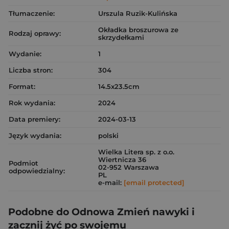
Tłumaczenie:
Urszula Ruzik-Kulińska
Okładka broszurowa ze
Rodzaj oprawy:
skrzydełkami
Wydanie:
1
Liczba stron:
304
Format:
14.5x23.5cm
Rok wydania:
2024
Data premiery:
2024-03-13
Język wydania:
polski
Wielka Litera sp. z o.o.
Wiertnicza 36
Podmiot
02-952 Warszawa
odpowiedzialny:
PL
e-mail:
[email protected]
Podobne do Odnowa Zmień nawyki i
zacznij żyć po swojemu