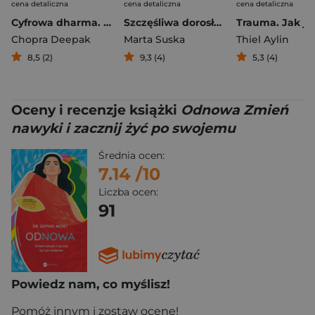
cena detaliczna
cena detaliczna
cena detaliczna
Cyfrowa dharma. Jak AI może podnieść poziom inteligencji duchowej i poczucia osobistego dobrostanu
Szczęśliwa dorosła córka Uzdrawianie ran z dzieciństwa
Chopra Deepak
Marta Suska
Thiel Aylin
8,5 (2)
9,3 (4)
5,3 (4)
Oceny i recenzje książki
Odnowa Zmień
nawyki i zacznij żyć po swojemu
Średnia ocen:
7.14
/10
Liczba ocen:
91
Powiedz nam, co myślisz!
Pomóż innym i zostaw ocenę!