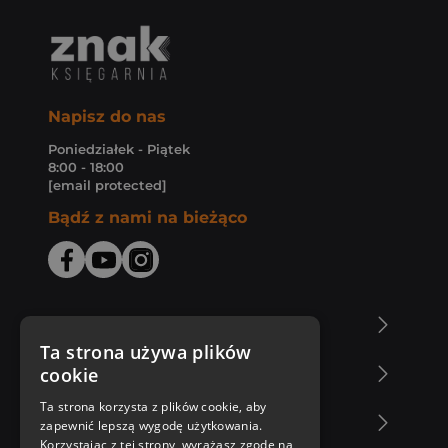
Napisz do nas
Poniedziałek - Piątek
8:00 - 18:00
[email protected]
Bądź z nami na bieżąco
O Księgarni Znak
Ta strona używa plików
cookie
Zakupy u nas
Ta strona korzysta z plików cookie, aby
Nasza oferta
zapewnić lepszą wygodę użytkowania.
Korzystając z tej strony, wyrażasz zgodę na