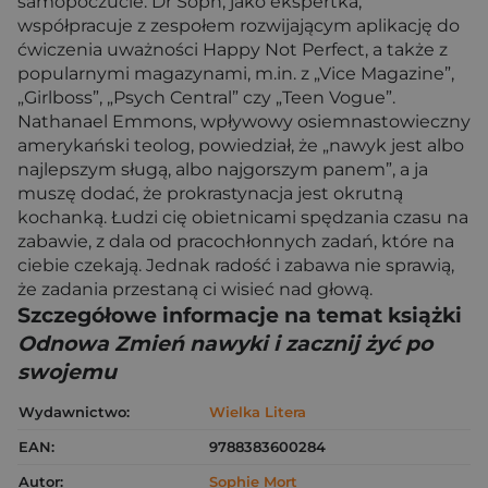
samopoczucie. Dr Soph, jako ekspertka,
współpracuje z zespołem rozwijającym aplikację do
ćwiczenia uważności Happy Not Perfect, a także z
popularnymi magazynami, m.in. z „Vice Magazine”,
„Girlboss”, „Psych Central” czy „Teen Vogue”.
Nathanael Emmons, wpływowy osiemnastowieczny
amerykański teolog, powiedział, że „nawyk jest albo
najlepszym sługą, albo najgorszym panem”, a ja
muszę dodać, że prokrastynacja jest okrutną
kochanką. Łudzi cię obietnicami spędzania czasu na
zabawie, z dala od pracochłonnych zadań, które na
ciebie czekają. Jednak radość i zabawa nie sprawią,
że zadania przestaną ci wisieć nad głową.
Szczegółowe informacje na temat książki
Odnowa Zmień nawyki i zacznij żyć po
swojemu
Wydawnictwo:
Wielka Litera
EAN:
9788383600284
Autor:
Sophie Mort