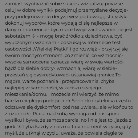
zamiast wyobrażać sobie sukces, wizualizuj porażkę-
celuj w dobre wyniki- podejmuj przemyślane decyzje-
przy podejmowaniu decyzji weź pod uwagę statystyki-
dokonuj wyborów, które wydają ci się najlepsze w
danym momencie- być może twoje zachowanie nie jest
sabotażem ⇩ - mogą brać źródło z dzieciństwa, być
wyuczonymi wzorcami- odszukaj w Internecie test
osobowości „Wielkiej Piątki" i go rozwiąż - przyjrzyj się
swoim mocnym stronom: co zmienić, co wzmocnić-
wysoka samoocena oznacza wiarę w swoją wartość-
bądź dla siebie dobry- wzmacniaj wiarę w siebie-
przestań się dyskredytować- ustanawiaj granice.To
mądre, warte poznania i przepracowania, chyba
najlepiej w samotności, w zaciszu swojego
mieszkania/domu. I możecie mi wierzyć, że mimo
bardzo ciepłego podejścia dr Soph do czytelnika często
odczuwa się dyskomfort, coś nas uwiera... ale w końcu to
zrozumiałe. Praca nad sobą wymaga od nas sporo
wysiłku i bywa, że samozaparcia, no i nie jest to „jazda z
górki".Chyba każdy z nas ma taki moment w życiu, gdy
myśli, że utknął w życiu, uważa, że powiela ciągle te