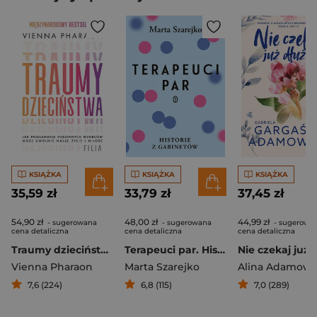
KSIĄŻKA
KSIĄŻKA
KSIĄŻKA
35,59 zł
33,79 zł
37,45 zł
54,90 zł
48,00 zł
44,99 zł
- sugerowana
- sugerowana
- sugerowa
cena detaliczna
cena detaliczna
cena detaliczna
Traumy dzieciństwa. Jak przełamanie rodzinnych wzorców może uwolnić nasze życie i miłość.
Terapeuci par. Historie z gabinetów
Vienna Pharaon
Marta Szarejko
Alina Adamowi
7,6 (224)
6,8 (115)
7,0 (289)