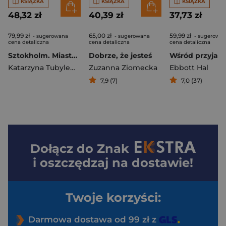
KSIĄŻKA
KSIĄŻKA
KSIĄŻKA
48,32 zł
40,39 zł
37,73 zł
79,99 zł
65,00 zł
59,99 zł
- sugerowana
- sugerowana
- sugerowa
cena detaliczna
cena detaliczna
cena detaliczna
Sztokholm. Miasto, które tętni ciszą wyd. 2025
Dobrze, że jesteś
Wśród przyjaci
Katarzyna Tubylewicz
Zuzanna Ziomecka
Ebbott Hal
7,9 (7)
7,0 (37)
Dołącz do
Znak
i oszczędzaj na dostawie!
Twoje korzyści:
Darmowa dostawa od 99 zł z