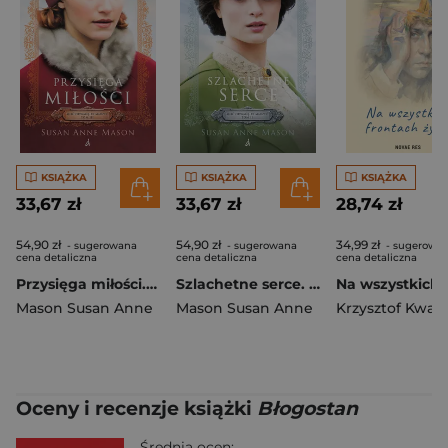
KSIĄŻKA
KSIĄŻKA
KSIĄŻKA
33,67 zł
33,67 zł
28,74 zł
54,90 zł
54,90 zł
34,99 zł
- sugerowana
- sugerowana
- sugerowa
cena detaliczna
cena detaliczna
cena detaliczna
Przysięga miłości. Mieć odwagę, by marzyć. Tom 3 wyd. 2026
Szlachetne serce. Mieć odwagę, by marzyć. Tom 2 wyd. 2026
Mason Susan Anne
Mason Susan Anne
Krzysztof Kwaś
Oceny i recenzje książki
Błogostan
Średnia ocen: