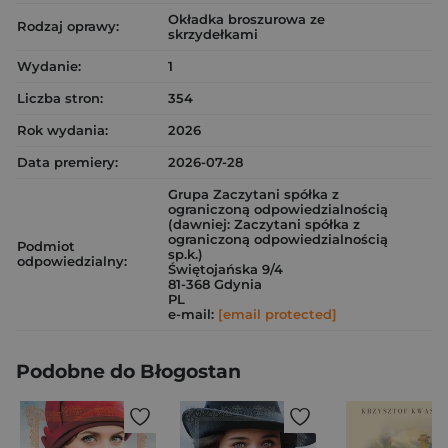
Okładka broszurowa ze
Rodzaj oprawy:
skrzydełkami
Wydanie:
1
Liczba stron:
354
Rok wydania:
2026
Data premiery:
2026-07-28
Grupa Zaczytani spółka z
ograniczoną odpowiedzialnością
(dawniej: Zaczytani spółka z
ograniczoną odpowiedzialnością
Podmiot
sp.k.)
odpowiedzialny:
Świętojańska 9/4
81-368 Gdynia
PL
e-mail:
[email protected]
Podobne do Błogostan