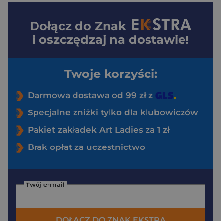
Dołącz do
Znak
i oszczędzaj na dostawie!
Twoje korzyści:
Darmowa dostawa od 99 zł z
Specjalne zniżki tylko dla klubowiczów
Pakiet zakładek Art Ladies za 1 zł
Brak opłat za uczestnictwo
Twój e-mail
DOŁĄCZ DO ZNAK EKSTRA