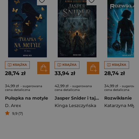
KSIĄŻKA
KSIĄŻKA
KSIĄŻKA
28,74 zł
33,94 zł
28,74 zł
34,99 zł
42,99 zł
34,99 zł
- sugerowana
- sugerowana
- sugerowa
cena detaliczna
cena detaliczna
cena detaliczna
Pułapka na motyle
Jasper Snider i tajemnica Cieni
Rozwikłanie
D. Arex
Kinga Leszczyńska
Katarzyna Młyń
9,9 (7)