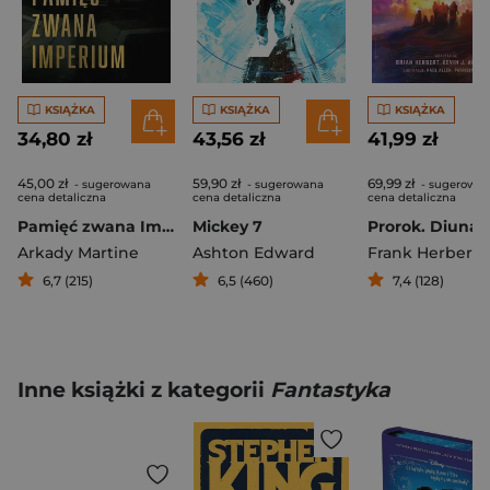
KSIĄŻKA
KSIĄŻKA
KSIĄŻKA
34,80 zł
43,56 zł
41,99 zł
45,00 zł
59,90 zł
69,99 zł
- sugerowana
- sugerowana
- sugerowa
cena detaliczna
cena detaliczna
cena detaliczna
Pamięć zwana Imperium
Mickey 7
Arkady Martine
Ashton Edward
Frank Herbert
6,7 (215)
6,5 (460)
7,4 (128)
Inne książki z kategorii
Fantastyka