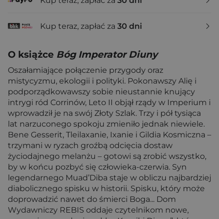
Kup teraz, zapłać za
30 dni
Kup teraz, zapłać za
30 dni
O książce
Bóg Imperator Diuny
Oszałamiające połączenie przygody oraz
mistycyzmu, ekologii i polityki. Pokonawszy Alię i
podporządkowawszy sobie nieustannie knujący
intrygi ród Corrinów, Leto II objął rządy w Imperium i
wprowadził je na swój Złoty Szlak. Trzy i pół tysiąca
lat narzuconego spokoju zmieniło jednak niewiele.
Bene Gesserit, Tleilaxanie, Ixanie i Gildia Kosmiczna –
trzymani w ryzach groźbą odcięcia dostaw
życiodajnego melanżu – gotowi są zrobić wszystko,
by w końcu pozbyć się człowieka-czerwia. Syn
legendarnego Muad’Diba staje w obliczu najbardziej
diabolicznego spisku w historii. Spisku, który może
doprowadzić nawet do śmierci Boga... Dom
Wydawniczy REBIS oddaje czytelnikom nowe,