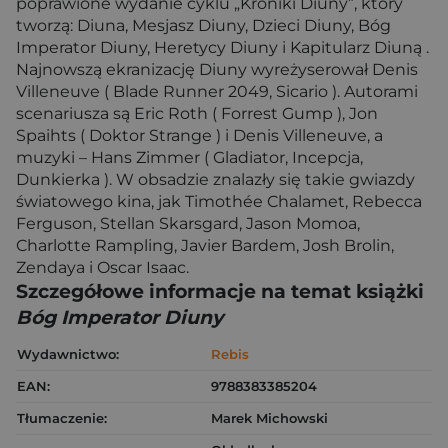
poprawione wydanie cyklu „Kroniki Diuny”, który
tworzą: Diuna, Mesjasz Diuny, Dzieci Diuny, Bóg
Imperator Diuny, Heretycy Diuny i Kapitularz Diuną .
Najnowszą ekranizację Diuny wyreżyserował Denis
Villeneuve ( Blade Runner 2049, Sicario ). Autorami
scenariusza są Eric Roth ( Forrest Gump ), Jon
Spaihts ( Doktor Strange ) i Denis Villeneuve, a
muzyki – Hans Zimmer ( Gladiator, Incepcja,
Dunkierka ). W obsadzie znalazły się takie gwiazdy
światowego kina, jak Timothée Chalamet, Rebecca
Ferguson, Stellan Skarsgard, Jason Momoa,
Charlotte Rampling, Javier Bardem, Josh Brolin,
Zendaya i Oscar Isaac.
Szczegółowe informacje na temat książki
Bóg Imperator Diuny
Wydawnictwo:
Rebis
EAN:
9788383385204
Tłumaczenie:
Marek Michowski