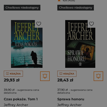
6,6 (428)
Chwilowo niedostępny
Chwilowo niedostępny
KSIĄŻKA
KSIĄŻKA
29,93 zł
28,43 zł
39,90 zł
37,90 zł
- sugerowana cena
- sugerowana cena
detaliczna
detaliczna
Czas pokaże. Tom 1
Sprawa honoru
Jeffrey Archer
Jeffrey Archer