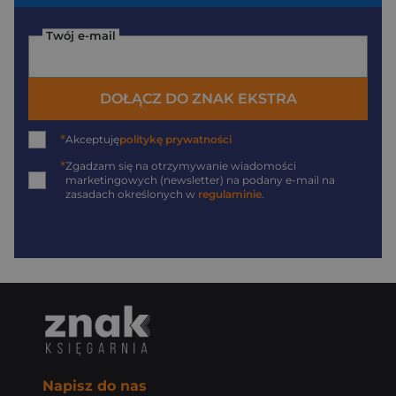
Twój e-mail
DOŁĄCZ DO ZNAK EKSTRA
*
Akceptuję
politykę prywatności
*
Zgadzam się na otrzymywanie wiadomości
marketingowych (newsletter) na podany
e-mail
na
zasadach określonych w
regulaminie
.
Napisz do nas