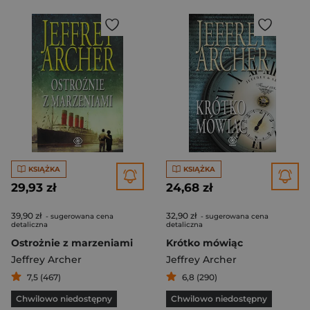
KSIĄŻKA
KSIĄŻKA
29,93 zł
24,68 zł
39,90 zł
32,90 zł
- sugerowana cena
- sugerowana cena
detaliczna
detaliczna
Ostrożnie z marzeniami
Krótko mówiąc
Jeffrey Archer
Jeffrey Archer
7,5 (467)
6,8 (290)
Chwilowo niedostępny
Chwilowo niedostępny