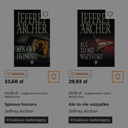
KSIĄŻKA
KSIĄŻKA
33,68 zł
29,93 zł
44,90 zł
39,90 zł
- sugerowana cena
- sugerowana cena
detaliczna
detaliczna
Sprawa honoru
Ale to nie wszystko
Jeffrey Archer
Jeffrey Archer
Chwilowo niedostępny
Chwilowo niedostępny