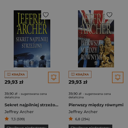
KSIĄŻKA
KSIĄŻKA
29,93 zł
29,93 zł
39,90 zł
39,90 zł
- sugerowana cena
- sugerowana cena
detaliczna
detaliczna
Sekret najpilniej strzeżony
Pierwszy między równymi
Jeffrey Archer
Jeffrey Archer
7,3 (599)
6,8 (294)
Chwilowo niedostępny
Chwilowo niedostępny