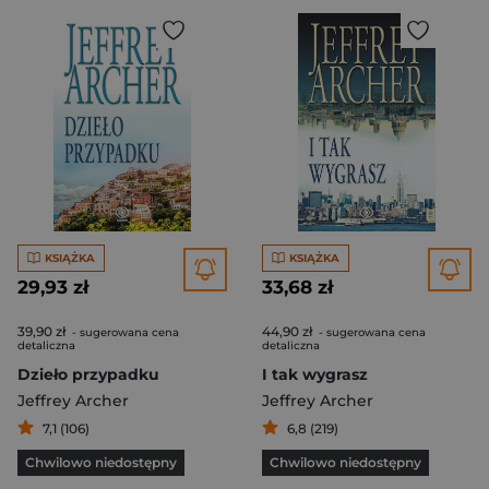
KSIĄŻKA
KSIĄŻKA
29,93 zł
33,68 zł
39,90 zł
44,90 zł
- sugerowana cena
- sugerowana cena
detaliczna
detaliczna
Dzieło przypadku
I tak wygrasz
Jeffrey Archer
Jeffrey Archer
7,1 (106)
6,8 (219)
Chwilowo niedostępny
Chwilowo niedostępny