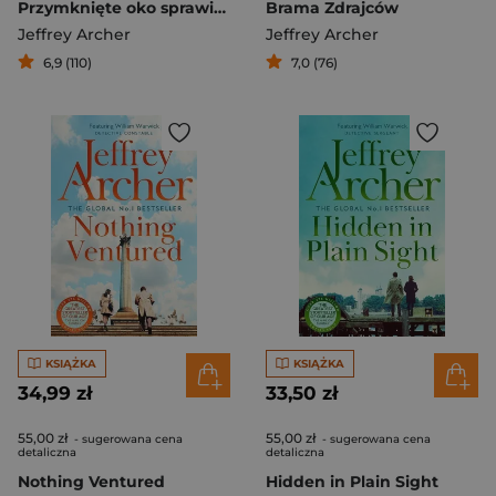
Przymknięte oko sprawiedliwości
Brama Zdrajców
Jeffrey Archer
Jeffrey Archer
6,9 (110)
7,0 (76)
KSIĄŻKA
KSIĄŻKA
34,99 zł
33,50 zł
55,00 zł
55,00 zł
- sugerowana cena
- sugerowana cena
detaliczna
detaliczna
Nothing Ventured
Hidden in Plain Sight