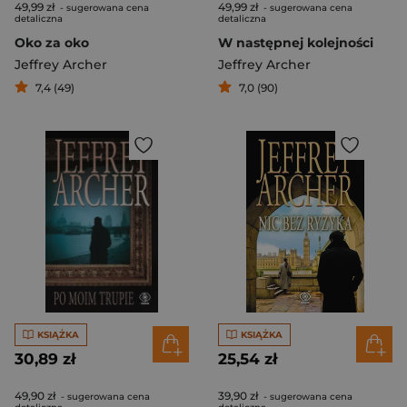
49,99 zł
49,99 zł
- sugerowana cena
- sugerowana cena
detaliczna
detaliczna
Oko za oko
W następnej kolejności
Jeffrey Archer
Jeffrey Archer
7,4 (49)
7,0 (90)
KSIĄŻKA
KSIĄŻKA
30,89 zł
25,54 zł
49,90 zł
39,90 zł
- sugerowana cena
- sugerowana cena