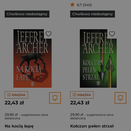
6,7 (340)
Chwilowo niedostępny
Chwilowo niedostępny
KSIĄŻKA
KSIĄŻKA
22,43 zł
22,43 zł
29,90 zł
29,90 zł
- sugerowana cena
- sugerowana cena
detaliczna
detaliczna
Na kocią łapę
Kołczan pełen strzał