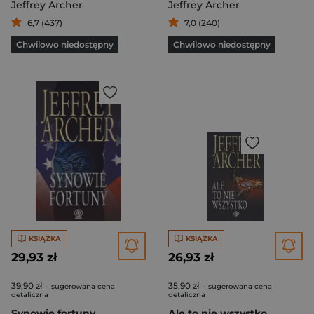
Jeffrey Archer
Jeffrey Archer
6,7 (437)
7,0 (240)
Chwilowo niedostępny
Chwilowo niedostępny
KSIĄŻKA
KSIĄŻKA
29,93 zł
26,93 zł
39,90 zł
35,90 zł
- sugerowana cena
- sugerowana cena
detaliczna
detaliczna
Synowie fortuny
Ale to nie wszystko