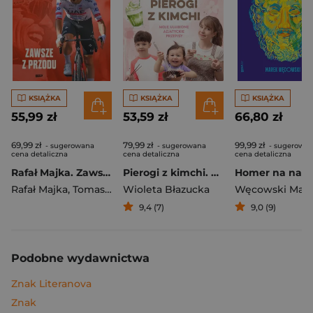
KSIĄŻKA
KSIĄŻKA
KSIĄŻKA
55,99 zł
53,59 zł
66,80 zł
69,99 zł
79,99 zł
99,99 zł
- sugerowana
- sugerowana
- sugerowa
cena detaliczna
cena detaliczna
cena detaliczna
Rafał Majka. Zawsze z przodu. Rozmawia Tomasz Kalemba - książka z autografem
Pierogi z kimchi. Moje ulubione azjatyckie przepisy
Rafał Majka
,
Tomasz Kalemba
Wioleta Błazucka
Węcowski Mar
9,4 (7)
9,0 (9)
Podobne wydawnictwa
Znak Literanova
Znak