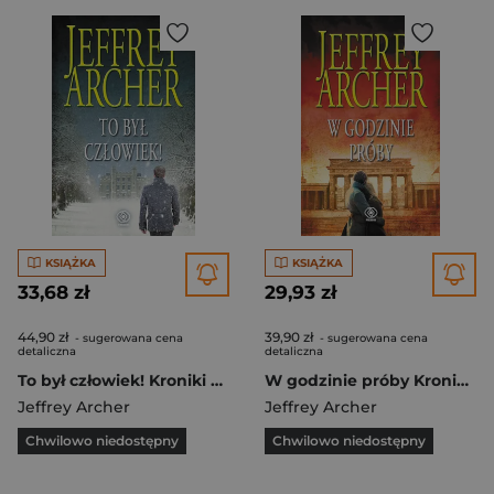
KSIĄŻKA
KSIĄŻKA
33,68 zł
29,93 zł
44,90 zł
39,90 zł
- sugerowana cena
- sugerowana cena
detaliczna
detaliczna
To był człowiek! Kroniki Cliftonów tom 7
W godzinie próby Kroniki Cliftonów Tom 6
Jeffrey Archer
Jeffrey Archer
Chwilowo niedostępny
Chwilowo niedostępny