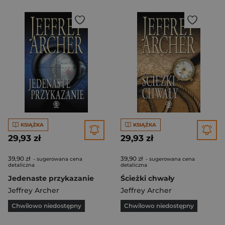
KSIĄŻKA
KSIĄŻKA
29,93 zł
29,93 zł
39,90 zł
39,90 zł
- sugerowana cena
- sugerowana cena
detaliczna
detaliczna
Jedenaste przykazanie
Ścieżki chwały
Jeffrey Archer
Jeffrey Archer
Chwilowo niedostępny
Chwilowo niedostępny