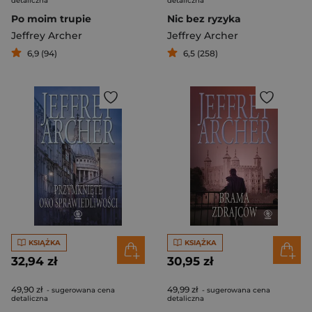
detaliczna
detaliczna
Po moim trupie
Nic bez ryzyka
Jeffrey Archer
Jeffrey Archer
6,9 (94)
6,5 (258)
KSIĄŻKA
KSIĄŻKA
32,94 zł
30,95 zł
49,90 zł
49,99 zł
- sugerowana cena
- sugerowana cena
detaliczna
detaliczna