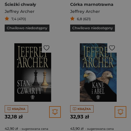
Ścieżki chwały
Córka marnotrawna
Jeffrey Archer
Jeffrey Archer
7,4 (470)
6,8 (621)
Chwilowo niedostępny
Chwilowo niedostępny
KSIĄŻKA
KSIĄŻKA
32,18 zł
32,93 zł
42,90 zł
43,90 zł
- sugerowana cena
- sugerowana cena