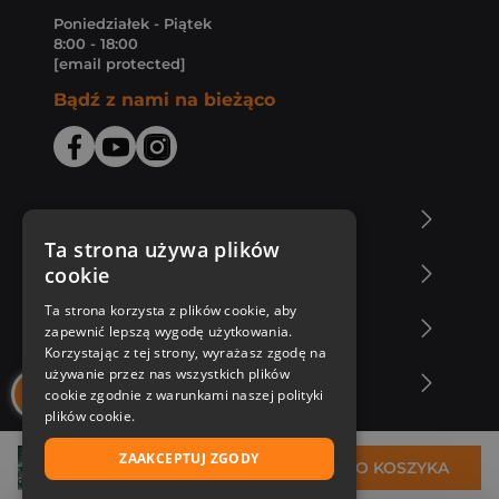
Poniedziałek - Piątek
8:00 - 18:00
[email protected]
Bądź z nami na bieżąco
O Księgarni Znak
Ta strona używa plików
cookie
Zakupy u nas
Ta strona korzysta z plików cookie, aby
Nasza oferta
zapewnić lepszą wygodę użytkowania.
Korzystając z tej strony, wyrażasz zgodę na
używanie przez nas wszystkich plików
Nasi autorzy
cookie zgodnie z warunkami naszej polityki
plików cookie.
ZAAKCEPTUJ ZGODY
29,99 zł
DO KOSZYKA