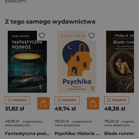
polecam!
Z tego samego wydawnictwa
KSIĄŻKA
KSIĄŻKA
KSIĄŻKA
31,82 zł
49,74 zł
48,38 zł
49,99 zł
79,00 zł
79,00 zł
- sugerowana
- sugerowana
- sugerowa
cena detaliczna
cena detaliczna
cena detaliczna
Fantastyczna podróż
Psychika: Historia ludzkiego umysłu