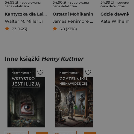
54,99 zł
54,90 zł
54,99 zł
- sugerowana
- sugerowana
- sugerowa
cena detaliczna
cena detaliczna
cena detaliczna
Kantyczka dla Leibowitza
Ostatni Mohikanin
Walter M. Miller Jr
James Fenimore Cooper
Kate Wilhelm
7,3 (1623)
6,8 (2378)
Inne książki
Henry Kuttner