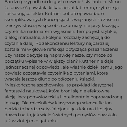
Bardzo przypadł mi do gustu również styl autora. Mimo
że powieść powstała kilkadziesiąt lat temu, czyta się ją
zaskakująco lekko. Kuttner potrafi opowiadać o
skomplikowanych koncepcjach związanych z czasem i
rzeczywistością w sposób zrozumiały, nie przytłaczając
czytelnika nadmiarem wyjaśnień. Tempo jest szybkie,
dialogi naturalne, a kolejne rozdziały zachęcają do
czytania dalej. Po zakończeniu lektury najbardziej
została mi w głowie refleksja dotycząca przeznaczenia.
Czy nasze decyzje są naprawdę nasze, czy może od
początku wpisane w większy plan? Kuttner nie daje
jednoznacznej odpowiedzi, ale właśnie dzięki temu jego
powieść pozostawia czytelnika z pytaniami, które
wracają jeszcze długo po odłożeniu książki.
"Nieskończona szachownica" to przykład klasycznej
fantastyki naukowej, która broni się nie efektowną
akcją, lecz pomysłowością i inteligentnie poprowadzoną
intrygą. Dla miłośników klasycznego science fiction
będzie to bardzo satysfakcjonująca lektura i kolejny
dowód na to, jak wiele świetnych pomysłów powstało
już w złotej erze gatunku.