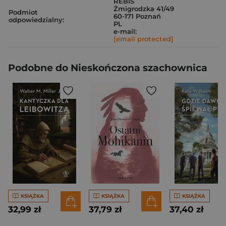
REBIS
Żmigrodzka 41/49
Podmiot
60-171 Poznań
odpowiedzialny:
PL
e-mail:
[email protected]
Podobne do Nieskończona szachownica
KSIĄŻKA
KSIĄŻKA
KSIĄŻKA
32,99 zł
37,79 zł
37,40 zł