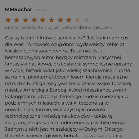
MMSuchar
29/07/2026
Twoja ocena: Beznadziejna 1/10"
Twoja ocena: Bardzo słaba 2/10"
Twoja ocena: Słaba 3/10"
Twoja ocena: Może być 4/10"
Twoja ocena: Przeciętna 5/10"
Twoja ocena: Dobra 6/10"
Twoja ocena: Bardzo dobra 7/10"
Twoja ocena: Rewelacyjna 8/10
Twoja ocena: Wybitna 9/10
Twoja ocena: Arcydzieło
opinia recenzenta nie jest potwierdzona zakupem
Czy są tu fani filmów z serii Matrix? Jeśli tak mam coś
dla Was! To nowość od @dom_wydawniczy_rebis pt.
Nieskończona szachownica. Tytuł nie jest tu
bezzasadny, bo autor, będący mistrzem klasycznej
fantastyki naukowej, przedstawia symbolicznie opisany
w swojej historii świat jako wielką szachownicę. Ludzie
są na niej pionkami, których losem kierują niezależne
od nich siły. Akcja rozgrywa się w czasie wojny toczonej
między Ameryką a Europą, której mieszkańcy, zwani
Falangistami, utworzyli federację. Ludzie mieszkają w
podziemnych miastach, a walki toczone są w
nowatorskiej formie, wykorzystując nowinki
technologiczne i wiedzę naukowców - także tę
związaną ze sposobami uderzenia w psychikę wroga.
Jednym z nich jest mieszkający w Dolnym Chicago
Robert Cameron, główny bohater powieści, będący