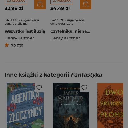
KSIĄŻKA
KSIĄŻKA
32,99 zł
34,49 zł
54,99 zł
54,99 zł
- sugerowana
- sugerowana
cena detaliczna
cena detaliczna
Wszystko jest iluzją
Czytelniku, nienawidzę cię! wyd. 2025
Henry Kuttner
Henry Kuttner
7,0 (79)
Inne książki z kategorii
Fantastyka