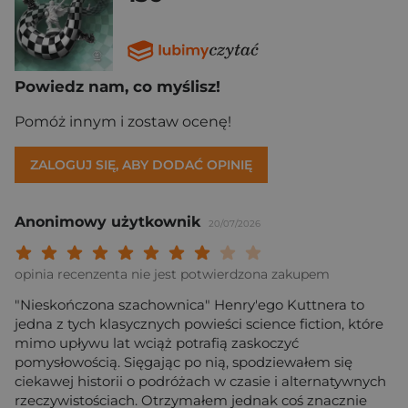
Powiedz nam, co myślisz!
Pomóż innym i zostaw ocenę!
ZALOGUJ SIĘ, ABY DODAĆ OPINIĘ
Anonimowy użytkownik
20/07/2026
Twoja ocena: Beznadziejna 1/10"
Twoja ocena: Bardzo słaba 2/10"
Twoja ocena: Słaba 3/10"
Twoja ocena: Może być 4/10"
Twoja ocena: Przeciętna 5/10"
Twoja ocena: Dobra 6/10"
Twoja ocena: Bardzo dobra 7/10"
Twoja ocena: Rewelacyjna 8/10
Twoja ocena: Wybitna 9/10
Twoja ocena: Arcydzieło
opinia recenzenta nie jest potwierdzona zakupem
"Nieskończona szachownica" Henry'ego Kuttnera to
jedna z tych klasycznych powieści science fiction, które
mimo upływu lat wciąż potrafią zaskoczyć
pomysłowością. Sięgając po nią, spodziewałem się
ciekawej historii o podróżach w czasie i alternatywnych
rzeczywistościach. Otrzymałem jednak coś znacznie