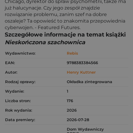
Chicago, dyrektor do spraw psychometrii, także ma
już halucynacje. Czy jego zespół znajdzie
rozwiązanie problemu, zanim szef na dobre
oszaleje? Ta opowieść to znakomita przepowiednia
cyberwojen. - Featured Futures.
Szczegółowe informacje na temat książki
Nieskończona szachownica
Wydawnictwo:
Rebis
EAN:
9788383384566
Autor:
Henry Kuttner
Rodzaj oprawy:
Okładka zintegrowana
Wydanie:
1
Liczba stron:
176
Rok wydania:
2026
Data premiery:
2026-07-28
Dom Wydawniczy