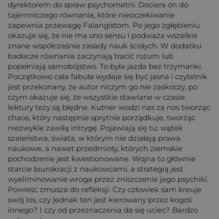
dyrektorem do spraw psychometrii. Dociera on do
tajemniczego równania, które nieoczekiwanie
zapewnia przewagę Falangistom. Po jego zgłębieniu
okazuje się, że nie ma ono sensu i podważa wszelkie
znane współcześnie zasady nauk ścisłych. W dodatku
badacze równania zaczynają tracić rozum lub
popełniają samobójstwo. To była jazda bez trzymanki.
Początkowo cała fabuła wydaje się być jasna i czytelnik
jest przekonany, że autor niczym go nie zaskoczy, po
czym okazuje się, że wszystkie stawiane w czasie
lektury tezy są błędne. Kutner wodzi nas za nos tworząc
chaos, który następnie sprytnie porządkuje, tworząc
niezwykle zawiłą intrygę. Pojawiają się tu: wątek
szaleństwa, świata, w którym nie działają prawa
naukowe, a nawet przedmioty, których ziemskie
pochodzenie jest kwestionowane. Wojna to głównie
starcie biurokracji z naukowcami, a strategią jest
wyeliminowanie wroga przez zniszczenie jego psychiki.
Powieść zmusza do refleksji. Czy człowiek sam kreuje
swój los, czy jednak ten jest kierowany przez kogoś
innego? I czy od przeznaczenia da się uciec? Bardzo