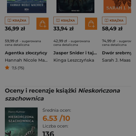
KSIĄŻKA
KSIĄŻKA
KSIĄŻKA
36,99 zł
33,94 zł
58,49 zł
59,99 zł
42,99 zł
74,99 zł
- sugerowana
- sugerowana
- sugerowa
cena detaliczna
cena detaliczna
cena detaliczna
Agentka złoczyńcy
Jasper Snider i tajemnica Cieni
Hannah Nicole Maehrer
Kinga Leszczyńska
Sarah J. Maas
7,5 (75)
Oceny i recenzje książki
Nieskończona
szachownica
Średnia ocen:
6.53
/10
Liczba ocen:
136