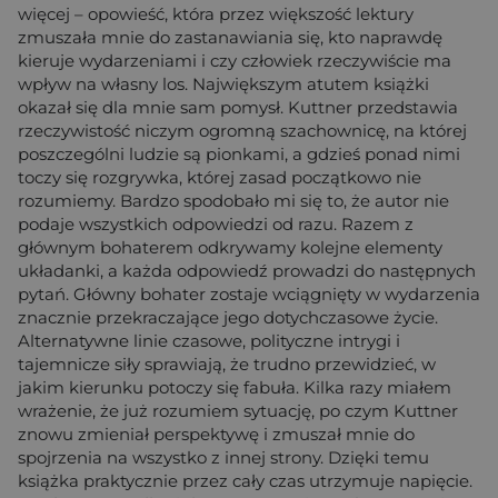
więcej – opowieść, która przez większość lektury
zmuszała mnie do zastanawiania się, kto naprawdę
kieruje wydarzeniami i czy człowiek rzeczywiście ma
wpływ na własny los. Największym atutem książki
okazał się dla mnie sam pomysł. Kuttner przedstawia
rzeczywistość niczym ogromną szachownicę, na której
poszczególni ludzie są pionkami, a gdzieś ponad nimi
toczy się rozgrywka, której zasad początkowo nie
rozumiemy. Bardzo spodobało mi się to, że autor nie
podaje wszystkich odpowiedzi od razu. Razem z
głównym bohaterem odkrywamy kolejne elementy
układanki, a każda odpowiedź prowadzi do następnych
pytań. Główny bohater zostaje wciągnięty w wydarzenia
znacznie przekraczające jego dotychczasowe życie.
Alternatywne linie czasowe, polityczne intrygi i
tajemnicze siły sprawiają, że trudno przewidzieć, w
jakim kierunku potoczy się fabuła. Kilka razy miałem
wrażenie, że już rozumiem sytuację, po czym Kuttner
znowu zmieniał perspektywę i zmuszał mnie do
spojrzenia na wszystko z innej strony. Dzięki temu
książka praktycznie przez cały czas utrzymuje napięcie.