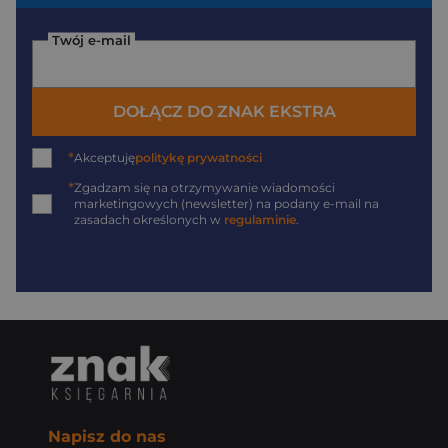
Twój e-mail
DOŁĄCZ DO ZNAK EKSTRA
*
Akceptuję
politykę prywatności
*
Zgadzam się na otrzymywanie wiadomości
marketingowych (newsletter) na podany
e-mail
na
zasadach określonych w
regulaminie
.
Napisz do nas