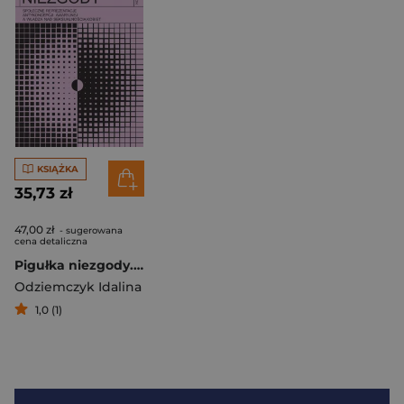
KSIĄŻKA
35,73 zł
47,00 zł
- sugerowana
cena detaliczna
Pigułka niezgody. Społeczne reprezentacje antykoncepcji awaryjnej a władza nad seksualnością kobiet
Odziemczyk Idalina
1,0 (1)