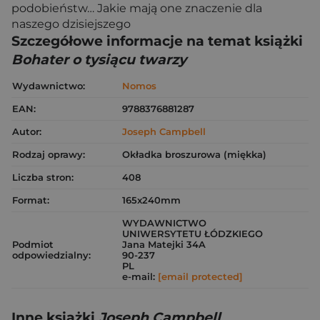
podobieństw… Jakie mają one znaczenie dla
naszego dzisiejszego
Szczegółowe informacje na temat książki
Bohater o tysiącu twarzy
Wydawnictwo:
Nomos
EAN:
9788376881287
Autor:
Joseph Campbell
Rodzaj oprawy:
Okładka broszurowa (miękka)
Liczba stron:
408
Format:
165x240mm
WYDAWNICTWO
UNIWERSYTETU ŁÓDZKIEGO
Podmiot
Jana Matejki 34A
odpowiedzialny:
90-237
PL
e-mail:
[email protected]
Inne książki
Joseph Campbell