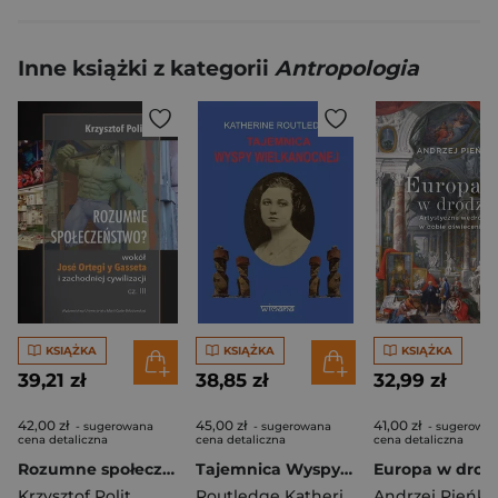
Inne książki z kategorii
Antropologia
KSIĄŻKA
KSIĄŻKA
KSIĄŻKA
39,21 zł
38,85 zł
32,99 zł
42,00 zł
45,00 zł
41,00 zł
- sugerowana
- sugerowana
- sugerowa
cena detaliczna
cena detaliczna
cena detaliczna
Rozumne społeczeństwo? Wokół José Ortegi y Gasseta i zachodniej cywilizacji. Cz. III
Tajemnica Wyspy Wielkanocnej
Krzysztof Polit
Routledge Katherine
Andrzej Pieńko