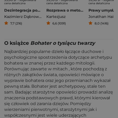
- sugerowana
- sugerowana
- sugerowa
cena detaliczna
cena detaliczna
cena detaliczna
Dezintegracja pozytywna
Rozprawa o metodzie
Kazimierz Dąbrowski
Kartezjusz
Jonathan Haidt
7,7 (216)
6,6 (1091)
8,0 (1416)
O książce
Bohater o tysiącu twarzy
Najbardziej popularne dzieło łączące duchowe i
psychologiczne spostrzeżenia dotyczące archetypu
bohatera w znanej przez każdego mitologii.
Porównując zawarte w mitach , które pochodzą z
różnych zakątków świata, opowieści mówiące o
wyprawie bohatera oraz jego przemianach wykazał
pewną stała. Bohater jest archetypowy, stale ten
sam. Badając starożytne opowieści prowadzi analizę
znaczenia podstawowych prawd, którymi kierował
się człowiek od zarania dziejów. Pomiędzy
wierzeniami pierwotnymi, starożytnymi jak i
współczesnymi jest wiele uderzających