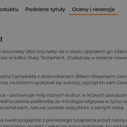
roduktu
Podobne tytuły
Oceny i recenzje
l
y
dwunasty albo trzynasty raz z rzędu, spytałem go: Dlacz
asz w kółko Stary Testament. Znalazł się w świecie nowe
sepha Campbella z dziennikarzem Billem Moyersem, zain
, na którym spotykali się autorzy, użyczył im sam Geo
a – porównuje mity różnych kultur, w których poruszane 
… Jednocześnie podkreśla, że mitologia odgrywa w życiu 
ołeczeństwem, naturą i przede wszystkim z samym sobą.
na światopoglądzie z pierwszego tysiąclecia przed naszą 
o będziemy musieli czekać na nową mitologię, bo wszyst