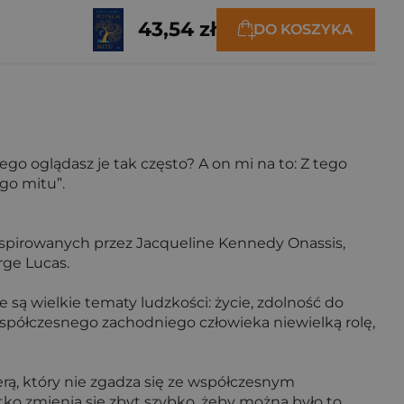
43,54 zł
DO KOSZYKA
ego oglądasz je tak często? A on mi na to: Z tego
go mitu”.
spirowanych przez Jacqueline Kennedy Onassis,
rge Lucas.
są wielkie tematy ludzkości: życie, zdolność do
współczesnego zachodniego człowieka niewielką rolę,
erą, który nie zgadza się ze współczesnym
ko zmienia się zbyt szybko, żeby można było to