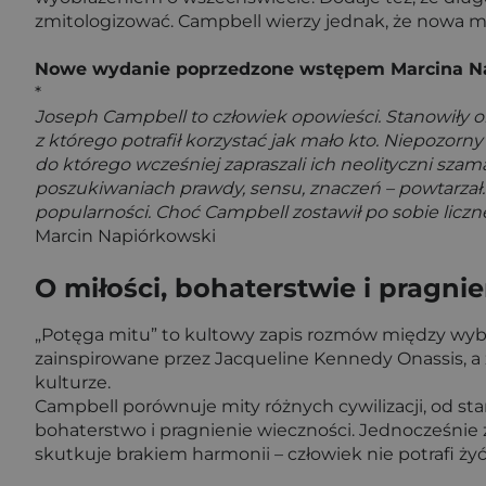
zmitologizować. Campbell wierzy jednak, że nowa mi
Nowe wydanie poprzedzone wstępem Marcina N
*
Joseph Campbell to człowiek opowieści. Stanowiły one
z którego potrafił korzystać jak mało kto. Niepozo
do którego wcześniej zapraszali ich neolityczni szam
poszukiwaniach prawdy, sensu, znaczeń – powtarzał.
popularności. Choć Campbell zostawił po sobie liczn
Marcin Napiórkowski
O miłości, bohaterstwie i pragni
„Potęga mitu” to kultowy zapis rozmów między wyb
zainspirowane przez Jacqueline Kennedy Onassis, a z
kulturze.
Campbell porównuje mity różnych cywilizacji, od sta
bohaterstwo i pragnienie wieczności. Jednocześnie 
skutkuje brakiem harmonii – człowiek nie potrafi ż