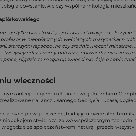
tologia powstanie. Ale czy wspólna mitologia mieszkańc
apiórkowskiego
 nie tylko przedmiot jego badań i trwającej całe życie f
rny profesor w nieodłącznych wełnianych marynarkach uc
ani, starożytni rapsodowie czy średniowieczni minstrele. 
 – Wszyscy odczuwamy potrzebę opowiedzenia i zrozumieni
e prace, nigdzie ta magia opowieści nie daje o sobie zna
eniu wieczności
itnym antropologiem i religioznawcą, Josephem Campbel
realizowane na ranczu samego George’a Lucasa, dogłębnie
rożytnych po współczesne, badając uniwersalne tematy lud
z niepokojem stwierdza, że we współczesnym zachodnim ś
yć w zgodzie ze społeczeństwem, naturą i przede wszyst