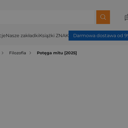
cje
Nasze zakładki
Książki ZNAK
Darmowa dostawa od 99
Filozofia
Potęga mitu [2025]