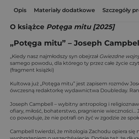
Opis
Materiały dodatkowe
Szczegóły p
O książce
Potęga mitu [2025]
„Potęga mitu” – Joseph Campbel
„Kiedy nasz najmłodszy syn obejrzał
Gwiezdne wojn
samego powodu, dla którego ty przez całe życie czyt
(fragment książki)
Kultowa już „Potęga mitu” jest zapisem rozmów Jo
ówczesną redaktorkę wydawnictwa Doubleday. Rancza
Joseph Campbell – wybitny antropolog i religioznawc
ofiary, miłość, bohaterstwo, pragnienie wieczności
co powoduje, że nie potrafi on żyć w zgodzie ze sp
Campbell twierdzi, że mitologia Zachodu opiera się 
wyobrażeniem o wszechświecie. Dodaje też, że dług