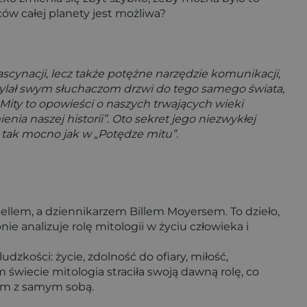
ów całej planety jest możliwa?
ascynacji, lecz także potężne narzędzie komunikacji,
hylał swym słuchaczom drzwi do tego samego świata,
„Mity to opowieści o naszych trwających wieki
a naszej historii”. Oto sekret jego niezwykłej
ć tak mocno jak w „Potędze mitu”.
lem, a dziennikarzem Billem Moyersem. To dzieło,
 analizuje rolę mitologii w życiu człowieka i
zkości: życie, zdolność do ofiary, miłość,
wiecie mitologia straciła swoją dawną rolę, co
kim z samym sobą.