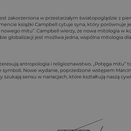
t zakorzeniona w przestarzałym światopoglądzie z pierw
encie książki Campbell cytuje syna, który porównuje jeg
at nowego mitu”. Campbell wierzy, że nowa mitologia w 
ie globalizacji jest możliwa jedna, wspólna mitologia dla 
teresują antropologia i religioznawstwo. „Potęga mitu” 
e symboli. Nowe wydanie, poprzedzone wstępem Marcina
 szukają sensu w narracjach, które kształtują naszą cywil