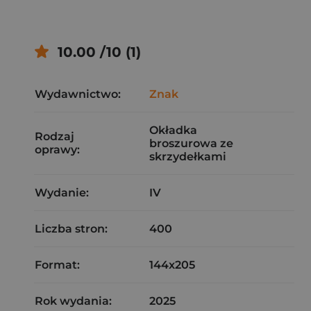
10.00 /10 (1)
Wydawnictwo:
Znak
Okładka
Rodzaj
broszurowa ze
oprawy:
skrzydełkami
Wydanie:
IV
Liczba stron:
400
Format:
144x205
Rok wydania:
2025