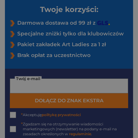
Twoje korzyści:
Darmowa dostawa od 99 zł z
Specjalne zniżki tylko dla klubowiczów
Pakiet zakładek Art Ladies za 1 zł
Brak opłat za uczestnictwo
Twój e-mail
DOŁĄCZ DO ZNAK EKSTRA
*
Akceptuję
politykę prywatności
*
Zgadzam się na otrzymywanie wiadomości
marketingowych (newsletter) na podany
e-mail
na
zasadach określonych w
regulaminie
.