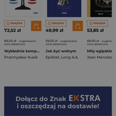
KSIĄŻKA
KSIĄŻKA
KSIĄŻKA
72,52 zł
49,99 zł
53,85 zł
89,00 zł
59,00 zł
69,00 zł
- sugerowana
- sugerowana
- sugerowa
cena detaliczna
cena detaliczna
cena detaliczna
Wykładnia komparatystyczna
Jak być wolnym
Mity egipskie
Przemysław Kusik
Epiktet
,
Long A.A.
Jean Menzies
,
Pon
Dołącz do
Znak
i oszczędzaj na dostawie!