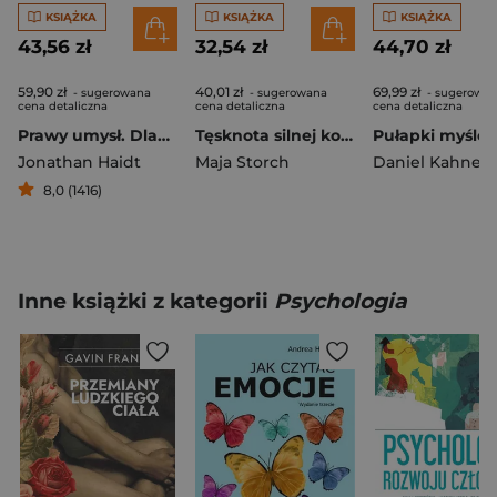
KSIĄŻKA
KSIĄŻKA
KSIĄŻKA
43,56 zł
32,54 zł
44,70 zł
59,90 zł
40,01 zł
69,99 zł
- sugerowana
- sugerowana
- sugerowa
cena detaliczna
cena detaliczna
cena detaliczna
Prawy umysł. Dlaczego dobrych ludzi dzieli religia i polityka
Tęsknota silnej kobiety za silnym mężczyzną
Jonathan Haidt
Maja Storch
Daniel Kahne
8,0 (1416)
Inne książki z kategorii
Psychologia