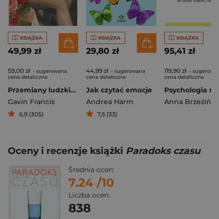
KSIĄŻKA
KSIĄŻKA
KSIĄŻKA
49,99 zł
29,80 zł
95,41 zł
59,00 zł
44,99 zł
119,90 zł
- sugerowana
- sugerowana
- sugerowa
cena detaliczna
cena detaliczna
cena detaliczna
Przemiany ludzkiego ciała
Jak czytać emocje
Gavin Francis
Andrea Harm
Anna Brzezińsk
6,9 (305)
7,5 (33)
Oceny i recenzje książki
Paradoks czasu
Średnia ocen:
7.24
/10
Liczba ocen:
838