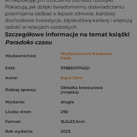
w niepokojącym otoczeniu biznesu i polityki.
Pokazują, jak dzięki świadomemu doświadczaniu
przemijania zadbać o lepsze zdrowie, bardziej
dochodowe inwestycje, błyskotliwą karierę i większą
radość w relacjach osobistych.
Szczegółowe informacje na temat książki
Paradoks czasu
Wydawnictwo Naukowe
Wydawnictwo:
PWN
EAN:
9788301174521
Autor:
Boyd John
Okładka broszurowa
Rodzaj oprawy:
(miękka)
Wydanie:
drugie
Liczba stron:
290
Format:
16.5x23.5cm
Rok wydania:
2023