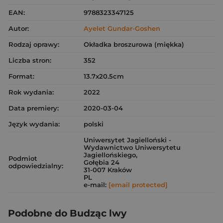
EAN:
9788323347125
Autor:
Ayelet Gundar-Goshen
Rodzaj oprawy:
Okładka broszurowa (miękka)
Liczba stron:
352
Format:
13.7x20.5cm
Rok wydania:
2022
Data premiery:
2020-03-04
Język wydania:
polski
Uniwersytet Jagielloński -
Wydawnictwo Uniwersytetu
Jagiellońskiego,
Podmiot
Gołębia 24
odpowiedzialny:
31-007 Kraków
PL
e-mail:
[email protected]
Podobne do Budząc lwy