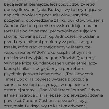
będą jednak pieniądze, lecz coś, co zburzy jego
uporządkowane życie. Budząc lwy to trzymająca w
napięciu powieść o poczuciu winy, wstydzie i
pożądaniu, opowiedziana z kilku punktów widzenia.
Gundar-Goshen po mistrzowsku oddaje moralne
rozterki swoich postaci, precyzyjnie opisując ich
skomplikowaną psychikę. Jednocześnie odsłania
przed czytelnikami problemy współczesnego
Izraela, które rzadko znajdziemy w literaturze
współczesnej. W 2017 roku książka otrzymała
prestiżową brytyjską nagrodę Jewish Quarterly-
Wingate Prize. Gundar-Goshen umiejętnie łączy
fabułę thrillera z pogłębionym portretem
psychologicznym bohaterów. – „The New York
Times Book” Ta powieść wytrąca z poczucia
samozadowolenia, trzymając w napięciu do
ostatniej strony. – „The Wall Street Journal” Gdyby
istniała nagroda dla najlepszego pierwszego zdania
powieści, Gundar-Goshen z pewnością by ją
otrzymała. Budząc lwy to książka odważna i