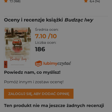
7,1 (168)
6,4 (14)
Oceny i recenzje książki
Budząc lwy
Średnia ocen:
7.10
/10
Liczba ocen:
186
Powiedz nam, co myślisz!
Pomóż innym i zostaw ocenę!
ZALOGUJ SIĘ, ABY DODAĆ OPINIĘ
Ten produkt nie ma jeszcze żadnych recenzji