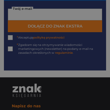
Twój e-mail
DOŁĄCZ DO ZNAK EKSTRA
*
Akceptuję
politykę prywatności
*
Zgadzam się na otrzymywanie wiadomości
marketingowych (newsletter) na podany
e-mail
na
zasadach określonych w
regulaminie
.
Napisz do nas