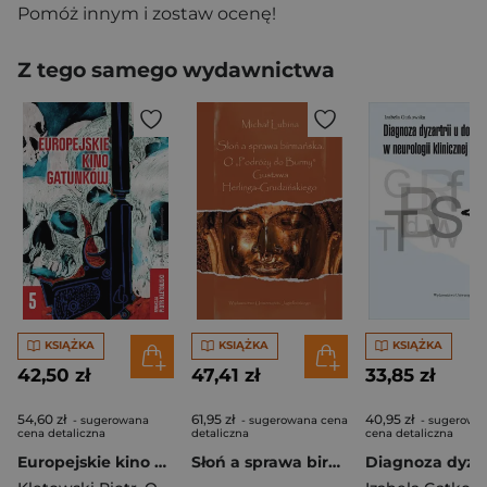
Pomóż innym i zostaw ocenę!
Z tego samego wydawnictwa
KSIĄŻKA
KSIĄŻKA
KSIĄŻKA
42,50 zł
47,41 zł
33,85 zł
54,60 zł
61,95 zł
40,95 zł
- sugerowana
- sugerowana cena
- sugerowa
cena detaliczna
detaliczna
cena detaliczna
Europejskie kino gatunków. Tom 5
Słoń a sprawa birmańska. O „Podróży do Burmy” Gustawa Herlinga-Grudzińskiego. Ex Oriente