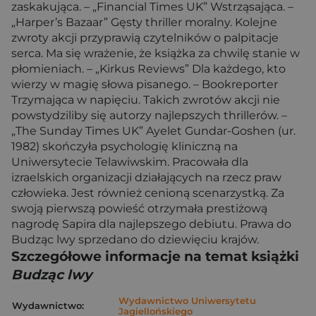
zaskakująca. – „Financial Times UK” Wstrząsająca. –
„Harper’s Bazaar” Gęsty thriller moralny. Kolejne
zwroty akcji przyprawią czytelników o palpitacje
serca. Ma się wrażenie, że książka za chwilę stanie w
płomieniach. – „Kirkus Reviews” Dla każdego, kto
wierzy w magię słowa pisanego. – Bookreporter
Trzymająca w napięciu. Takich zwrotów akcji nie
powstydziliby się autorzy najlepszych thrillerów. –
„The Sunday Times UK” Ayelet Gundar-Goshen (ur.
1982) skończyła psychologię kliniczną na
Uniwersytecie Telawiwskim. Pracowała dla
izraelskich organizacji działających na rzecz praw
człowieka. Jest również cenioną scenarzystką. Za
swoją pierwszą powieść otrzymała prestiżową
nagrodę Sapira dla najlepszego debiutu. Prawa do
Budząc lwy sprzedano do dziewięciu krajów.
Szczegółowe informacje na temat książki
Budząc lwy
Wydawnictwo Uniwersytetu
Wydawnictwo:
Jagiellońskiego