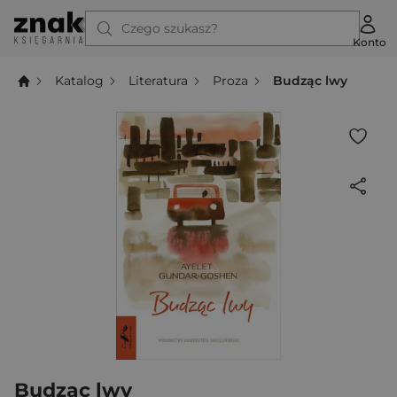
Czego szukasz?
Konto
Katalog
Literatura
Proza
Budząc lwy
Budząc lwy