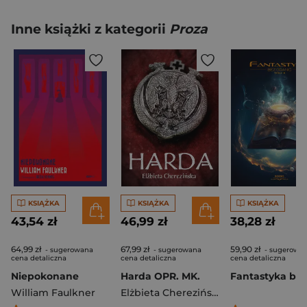
Inne książki z kategorii
Proza
KSIĄŻKA
KSIĄŻKA
KSIĄŻKA
43,54 zł
46,99 zł
38,28 zł
64,99 zł
67,99 zł
59,90 zł
- sugerowana
- sugerowana
- sugerowa
cena detaliczna
cena detaliczna
cena detaliczna
Niepokonane
Harda OPR. MK.
William Faulkner
Elżbieta Cherezińska