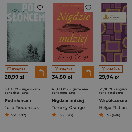
KSIĄŻKA
KSIĄŻKA
KSIĄŻKA
28,99 zł
34,80 zł
29,94 zł
39,90 zł
45,00 zł
39,90 zł
- sugerowana
- sugerowana
- sugerowa
cena detaliczna
cena detaliczna
cena detaliczna
Pod słońcem
Nigdzie indziej
Julia Fiedorczuk
Tommy Orange
Helga Flatland
7,4 (302)
7,0 (282)
7,0 (696)