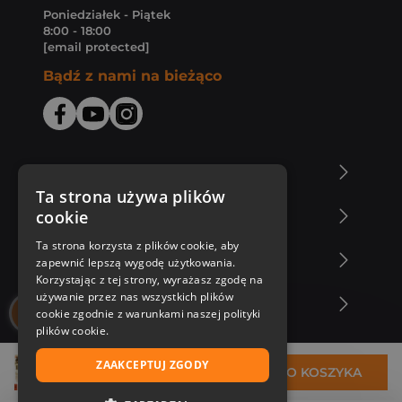
Poniedziałek - Piątek
8:00 - 18:00
[email protected]
Bądź z nami na bieżąco
O Księgarni Znak
Ta strona używa plików
cookie
Zakupy u nas
Ta strona korzysta z plików cookie, aby
Nasza oferta
zapewnić lepszą wygodę użytkowania.
Korzystając z tej strony, wyrażasz zgodę na
używanie przez nas wszystkich plików
Nasi autorzy
cookie zgodnie z warunkami naszej polityki
plików cookie.
ZAAKCEPTUJ ZGODY
38,99 zł
DO KOSZYKA