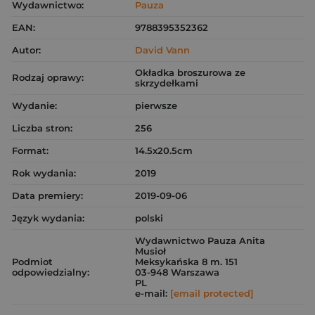
Wydawnictwo:
Pauza
EAN:
9788395352362
Autor:
David Vann
Okładka broszurowa ze
Rodzaj oprawy:
skrzydełkami
Wydanie:
pierwsze
Liczba stron:
256
Format:
14.5x20.5cm
Rok wydania:
2019
Data premiery:
2019-09-06
Język wydania:
polski
Wydawnictwo Pauza Anita
Musioł
Podmiot
Meksykańska 8 m. 151
odpowiedzialny:
03-948 Warszawa
PL
e-mail:
[email protected]