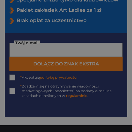
Pakiet zakładek Art Ladies za 1 zł
Brak opłat za uczestnictwo
Twój e-mail
DOŁĄCZ DO ZNAK EKSTRA
*
Akceptuję
politykę prywatności
*
Zgadzam się na otrzymywanie wiadomości
marketingowych (newsletter) na podany
e-mail
na
zasadach określonych w
regulaminie
.