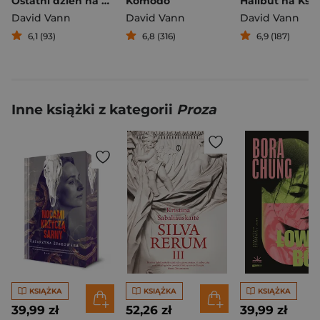
Ostatni dzień na Ziemi
Komodo
David Vann
David Vann
David Vann
6,1 (93)
6,8 (316)
6,9 (187)
Inne książki z kategorii
Proza
KSIĄŻKA
KSIĄŻKA
KSIĄŻKA
39,99 zł
52,26 zł
39,99 zł