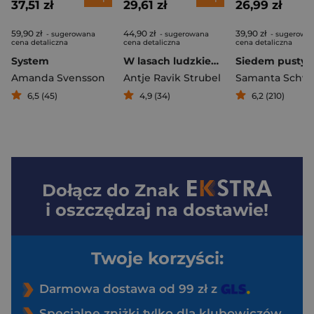
37,51 zł
29,61 zł
26,99 zł
59,90 zł
44,90 zł
39,90 zł
- sugerowana
- sugerowana
- sugerowa
cena detaliczna
cena detaliczna
cena detaliczna
System
W lasach ludzkiego serca
Amanda Svensson
Antje Ravik Strubel
6,5 (45)
4,9 (34)
6,2 (210)
Dołącz do
Znak
i oszczędzaj na dostawie!
Twoje korzyści:
Darmowa dostawa od 99 zł z
Specjalne zniżki tylko dla klubowiczów