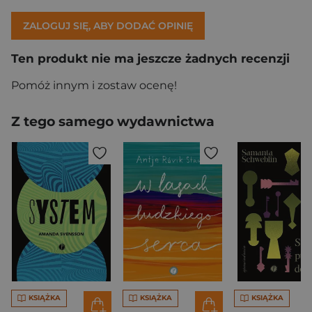
ZALOGUJ SIĘ, ABY DODAĆ OPINIĘ
Ten produkt nie ma jeszcze żadnych recenzji
Pomóż innym i zostaw ocenę!
Z tego samego wydawnictwa
KSIĄŻKA
KSIĄŻKA
KSIĄŻKA