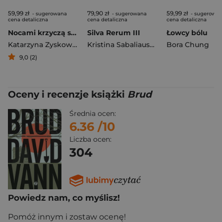
59,99 zł
79,90 zł
59,99 zł
- sugerowana
- sugerowana
- sugerowa
cena detaliczna
cena detaliczna
cena detaliczna
Nocami krzyczą sarny (wyd. 2026, barwione brzegi)
Silva Rerum III
Łowcy bólu
Katarzyna Zyskowska
Kristina Sabaliauskaitė
Bora Chung
9,0 (2)
Oceny i recenzje książki
Brud
Średnia ocen:
6.36
/10
Liczba ocen:
304
Powiedz nam, co myślisz!
Pomóż innym i zostaw ocenę!