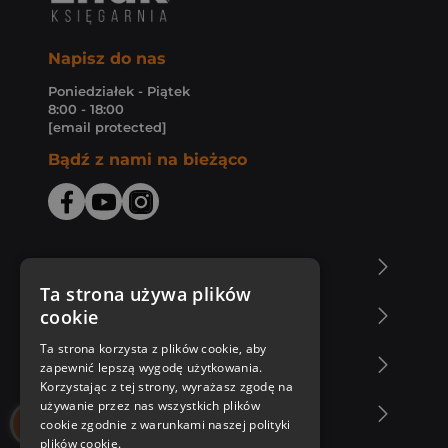
Napisz do nas
Poniedziałek - Piątek
8:00 - 18:00
[email protected]
Bądź z nami na bieżąco
O Księgarni Znak
Ta strona używa plików
cookie
Zakupy u nas
Ta strona korzysta z plików cookie, aby
Nasza oferta
zapewnić lepszą wygodę użytkowania.
Korzystając z tej strony, wyrażasz zgodę na
używanie przez nas wszystkich plików
Nasi autorzy
cookie zgodnie z warunkami naszej polityki
plików cookie.