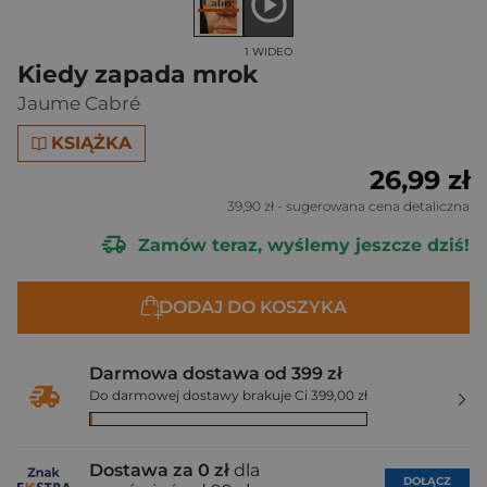
1 WIDEO
Kiedy zapada mrok
Jaume Cabré
KSIĄŻKA
26,99 zł
39,90 zł
- sugerowana cena detaliczna
Zamów teraz, wyślemy jeszcze dziś!
DODAJ DO KOSZYKA
Darmowa dostawa od 399 zł
Do darmowej dostawy brakuje Ci 399,00 zł
Dostawa za 0 zł
dla
DOŁĄCZ