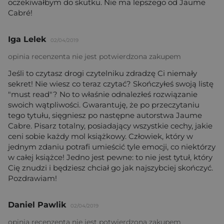
oczekiwałbym do skutku. Nie ma lepszego od Jaume
Cabré!
Iga Lelek
02/04/2019
opinia recenzenta nie jest potwierdzona zakupem
Jeśli to czytasz drogi czytelniku zdradzę Ci niemały
sekret! Nie wiesz co teraz czytać? Skończyłeś swoją listę
"must read"? No to właśnie odnalezłeś rozwiązanie
swoich wątpliwości. Gwarantuję, że po przeczytaniu
tego tytułu, sięgniesz po następne autorstwa Jaume
Cabre. Pisarz totalny, posiadający wszystkie cechy, jakie
ceni sobie każdy mol książkowy. Człowiek, który w
jednym zdaniu potrafi umieścić tyle emocji, co niektórzy
w całej książce! Jedno jest pewne: to nie jest tytuł, który
Cię znudzi i będziesz chciał go jak najszybciej skończyć.
Pozdrawiam!
Daniel Pawlik
02/04/2019
opinia recenzenta nie jest potwierdzona zakupem