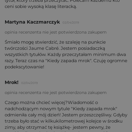
tytuł, który trzeba przeczytać. Polecam każdemu kto
ceni sobie wysoką klasę literacką.
Martyna Kaczmarczyk
02/04/2019
opinia recenzenta nie jest potwierdzona zakupem
Śmiało mogę stwierdzić, że szaleję na punkcie
twórczości Jaume Cabré. Jestem posiadaczką
wszystkich tytułów. Każdy przeczytałam minimum dwa
razy. Teraz czas na "Kiedy zapada mrok". Czuję ogromne
podekscytowanie!
Mrok!
02/04/2019
opinia recenzenta nie jest potwierdzona zakupem
Czego można chcieć więcej?Wiadomość o
nadchodzącym nowym tytule "Kiedy zapada mrok"
odmieniła cały mój dzień! Jestem przeszczęśliwy. Gdyby
trzeba było stać w kilkukilometrowej kolejce w środku
zimy, aby otrzymać tę książkę- jestem pewny, że