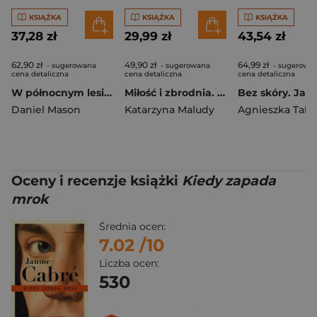
KSIĄŻKA
KSIĄŻKA
KSIĄŻKA
37,28 zł
29,99 zł
43,54 zł
62,90 zł
49,90 zł
64,99 zł
- sugerowana
- sugerowana
- sugerowa
cena detaliczna
cena detaliczna
cena detaliczna
W północnym lesie wyd. 2026
Miłość i zbrodnia. Saga warszawska. Tom 8
Daniel Mason
Katarzyna Maludy
Agnieszka Tabo
Oceny i recenzje książki
Kiedy zapada
mrok
Średnia ocen:
7.02
/10
Liczba ocen:
530