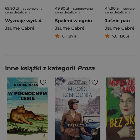
69,90 zł
49,90 zł
44,90 zł
- sugerowana
- sugerowana
- sugerowa
cena detaliczna
cena detaliczna
cena detaliczna
Wyznaję wyd. 4
Spaleni w ogniu
Jaśnie pan
Jaume Cabré
Jaume Cabré
Jaume Cabré
6,1 (871)
7,0 (1385)
Inne książki z kategorii
Proza