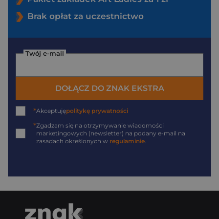
Brak opłat za uczestnictwo
Twój e-mail
DOŁĄCZ DO ZNAK EKSTRA
*
Akceptuję
politykę prywatności
*
Zgadzam się na otrzymywanie wiadomości
marketingowych (newsletter) na podany
e-mail
na
zasadach określonych w
regulaminie
.