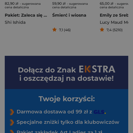
82,90 zł
59,90 zł
65,00 zł
- sugerowana
- sugerowana
- sugerowa
cena detaliczna
cena detaliczna
cena detaliczna
Pakiet: Zaleca się kota / Zaleca się kolejnego...
Śmierć i wiosna
Shi Ishida
7,1 (46)
7,4 (5210)
Dołącz do
Znak
i oszczędzaj na dostawie!
Twoje korzyści:
Darmowa dostawa od 99 zł z
Specjalne zniżki tylko dla klubowiczów
Pakiet zakładek Art Ladies za 1 zł