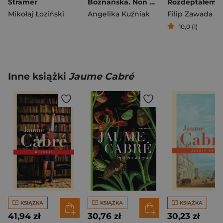
Stramer
Boznańska. Non finito
Mikołaj Łoziński
Angelika Kuźniak
Filip Zawada
10,0 (1)
Inne książki
Jaume Cabré
KSIĄŻKA
KSIĄŻKA
KSIĄŻKA
41,94 zł
30,76 zł
30,23 zł