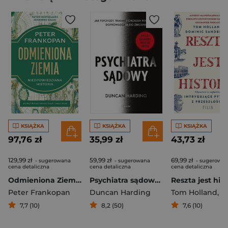
KSIĄŻKA
KSIĄŻKA
KSIĄŻKA
97,76 zł
35,99 zł
43,73 zł
129,99 zł
59,99 zł
69,99 zł
- sugerowana
- sugerowana
- sugerowa
cena detaliczna
cena detaliczna
cena detaliczna
Odmieniona Ziemia. Nieopowiedziana historia
Psychiatra sądowy. Jak psychozy, traumy i choroby psychiczne doprowadzają do zbrodni
Reszta jest hist
Peter Frankopan
Duncan Harding
Tom Holland
,
Sandbroo
7,7 (10)
8,2 (50)
7,6 (10)