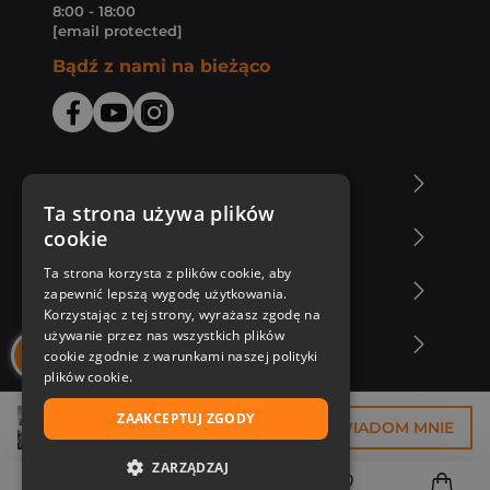
8:00 - 18:00
[email protected]
Bądź z nami na bieżąco
O Księgarni Znak
Ta strona używa plików
cookie
Zakupy u nas
Ta strona korzysta z plików cookie, aby
Nasza oferta
zapewnić lepszą wygodę użytkowania.
Korzystając z tej strony, wyrażasz zgodę na
używanie przez nas wszystkich plików
Nasi autorzy
cookie zgodnie z warunkami naszej polityki
plików cookie.
ZAAKCEPTUJ ZGODY
29,93 zł
POWIADOM MNIE
ZARZĄDZAJ