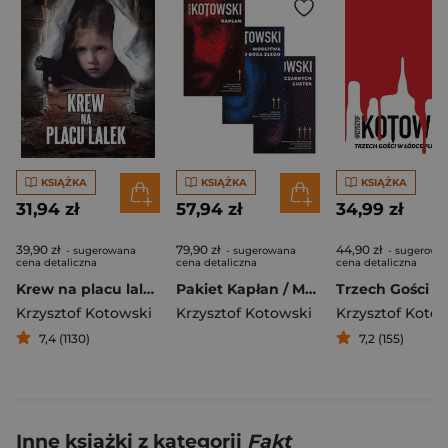
KSIĄŻKA
KSIĄŻKA
KSIĄŻKA
31,94 zł
57,94 zł
34,99 zł
39,90 zł
79,90 zł
44,90 zł
- sugerowana
- sugerowana
- sugerowa
cena detaliczna
cena detaliczna
cena detaliczna
Krew na placu lalek
Pakiet Kapłan / Modlitwa do Boga złego / Czas Czarnych Luster
Krzysztof Kotowski
Krzysztof Kotowski
Krzysztof Koto
7,4 (1130)
7,2 (155)
Inne książki z kategorii
Fakt