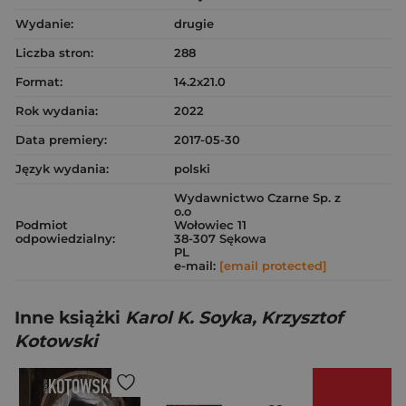
Wydanie:
drugie
Liczba stron:
288
Format:
14.2x21.0
Rok wydania:
2022
Data premiery:
2017-05-30
Język wydania:
polski
Wydawnictwo Czarne Sp. z
o.o
Podmiot
Wołowiec 11
odpowiedzialny:
38-307 Sękowa
PL
e-mail:
[email protected]
Inne książki
Karol K. Soyka, Krzysztof
Kotowski