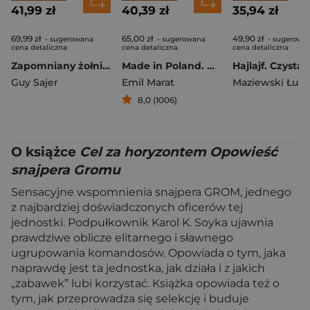
41,99 zł
40,39 zł
35,94 zł
69,99 zł
65,00 zł
49,90 zł
- sugerowana
- sugerowana
- sugerowa
cena detaliczna
cena detaliczna
cena detaliczna
Zapomniany żołnierz
Made in Poland. Wspomnienia żołnierza Kedywu Stanisława Likiernika
Guy Sajer
Emil Marat
Maziewski Łuka
8,0 (1006)
O książce
Cel za horyzontem Opowieść
snajpera Gromu
Sensacyjne wspomnienia snajpera GROM, jednego
z najbardziej doświadczonych oficerów tej
jednostki. Podpułkownik Karol K. Soyka ujawnia
prawdziwe oblicze elitarnego i sławnego
ugrupowania komandosów. Opowiada o tym, jaka
naprawdę jest ta jednostka, jak działa i z jakich
„zabawek” lubi korzystać. Książka opowiada też o
tym, jak przeprowadza się selekcję i buduje