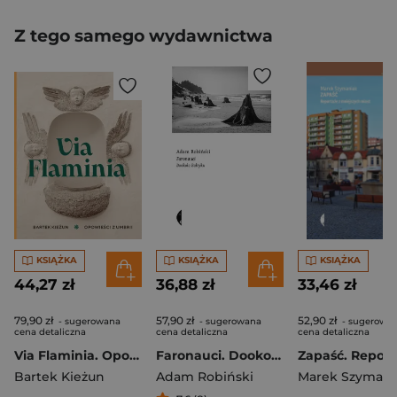
Z tego samego wydawnictwa
KSIĄŻKA
KSIĄŻKA
KSIĄŻKA
44,27 zł
36,88 zł
33,46 zł
79,90 zł
57,90 zł
52,90 zł
- sugerowana
- sugerowana
- sugerowa
cena detaliczna
cena detaliczna
cena detaliczna
Via Flaminia. Opowieści z Umbrii
Faronauci. Dookoła Bałtyku
Bartek Kieżun
Adam Robiński
Marek Szymani