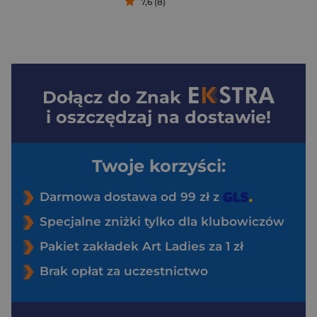
7,6 (8)
Dołącz do
Znak
i oszczędzaj na dostawie!
Twoje korzyści:
Darmowa dostawa od 99 zł z
Specjalne zniżki tylko dla klubowiczów
Pakiet zakładek Art Ladies za 1 zł
Brak opłat za uczestnictwo