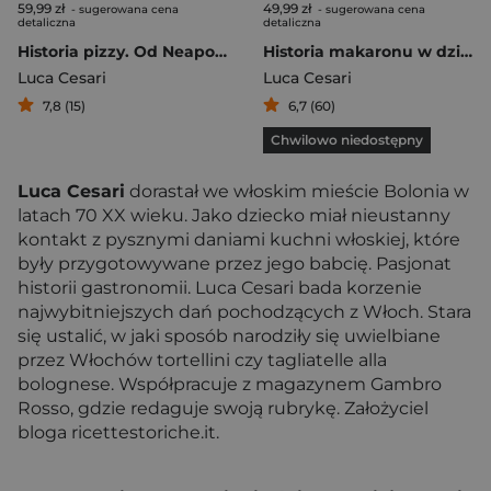
59,99 zł
49,99 zł
- sugerowana cena
- sugerowana cena
detaliczna
detaliczna
Historia pizzy. Od Neapolu do Hollywood
Historia makaronu w dziesięciu daniach. Od tortellini do carbonary
Luca Cesari
Luca Cesari
7,8 (15)
6,7 (60)
Chwilowo niedostępny
Luca Cesari
dorastał we włoskim mieście Bolonia w
latach 70 XX wieku. Jako dziecko miał nieustanny
kontakt z pysznymi daniami kuchni włoskiej, które
były przygotowywane przez jego babcię. Pasjonat
historii gastronomii. Luca Cesari bada korzenie
najwybitniejszych dań pochodzących z Włoch. Stara
się ustalić, w jaki sposób narodziły się uwielbiane
przez Włochów tortellini czy tagliatelle alla
bolognese. Współpracuje z magazynem Gambro
Rosso, gdzie redaguje swoją rubrykę. Założyciel
bloga ricettestoriche.it.