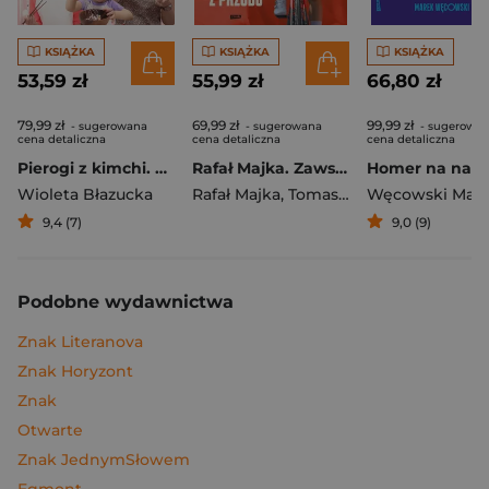
KSIĄŻKA
KSIĄŻKA
KSIĄŻKA
53,59 zł
55,99 zł
66,80 zł
79,99 zł
69,99 zł
99,99 zł
- sugerowana
- sugerowana
- sugerowa
cena detaliczna
cena detaliczna
cena detaliczna
Pierogi z kimchi. Moje ulubione azjatyckie przepisy
Rafał Majka. Zawsze z przodu. Rozmawia Tomasz Kalemba - książka z autografem
Wioleta Błazucka
Rafał Majka
,
Tomasz Kalemba
Węcowski Mar
9,4 (7)
9,0 (9)
Podobne wydawnictwa
Znak Literanova
Znak Horyzont
Znak
Otwarte
Znak JednymSłowem