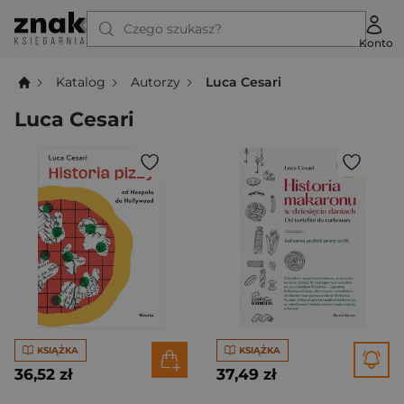
Czego szukasz?
Konto
Katalog
Autorzy
Luca Cesari
Luca Cesari
KSIĄŻKA
KSIĄŻKA
36,52 zł
37,49 zł