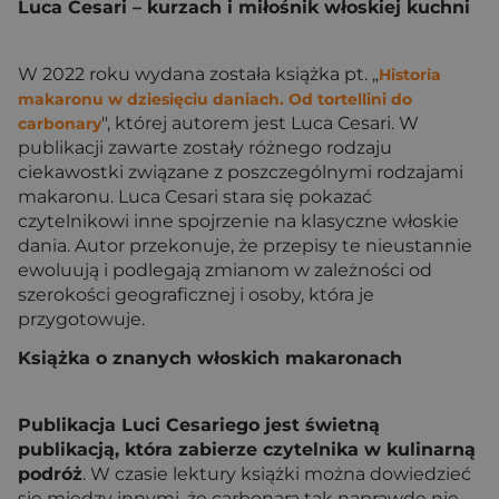
Luca Cesari – kurzach i miłośnik włoskiej kuchni
W 2022 roku wydana została książka pt. „
Historia
makaronu w dziesięciu daniach. Od tortellini do
", której autorem jest Luca Cesari. W
carbonary
publikacji zawarte zostały różnego rodzaju
ciekawostki związane z poszczególnymi rodzajami
makaronu. Luca Cesari stara się pokazać
czytelnikowi inne spojrzenie na klasyczne włoskie
dania. Autor przekonuje, że przepisy te nieustannie
ewoluują i podlegają zmianom w zależności od
szerokości geograficznej i osoby, która je
przygotowuje.
Książka o znanych włoskich makaronach
Publikacja Luci Cesariego jest świetną
publikacją, która zabierze czytelnika w kulinarną
podróż
. W czasie lektury książki można dowiedzieć
się między innymi, że carbonara tak naprawdę nie