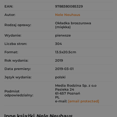
EAN:
9788380085329
Autor:
Nele Neuhaus
Okładka broszurowa
Rodzaj oprawy:
(miękka)
Wydanie:
pierwsze
Liczba stron:
304
Format:
13.5x20.5cm
Rok wydania:
2019
Data premiery:
2019-03-01
Język wydania:
polski
Media Rodzina Sp. z o.o
Pasieka 24
Podmiot
61-657 Poznań
odpowiedzialny:
PL
e-mail:
[email protected]
Inne książki
Nele Neuhaus