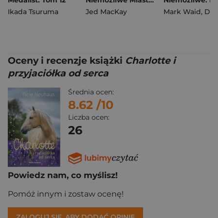
Medalist. Tom 12
Niemożliwe Miasto. Avengers. Tom 1
Ikada Tsuruma
Jed MacKay
Mark Waid
,
Dan 
Oceny i recenzje książki
Charlotte i
przyjaciółka od serca
Średnia ocen:
8.62
/10
Liczba ocen:
26
Powiedz nam, co myślisz!
Pomóż innym i zostaw ocenę!
ZALOGUJ SIĘ, ABY DODAĆ OPINIĘ