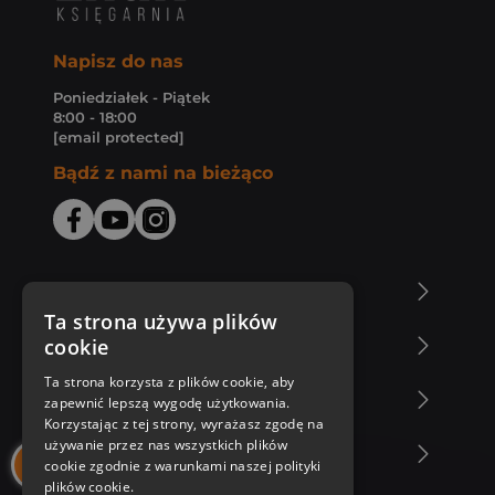
Napisz do nas
Poniedziałek - Piątek
8:00 - 18:00
[email protected]
Bądź z nami na bieżąco
O Księgarni Znak
Ta strona używa plików
cookie
Zakupy u nas
Ta strona korzysta z plików cookie, aby
Nasza oferta
zapewnić lepszą wygodę użytkowania.
Korzystając z tej strony, wyrażasz zgodę na
używanie przez nas wszystkich plików
Nasi autorzy
cookie zgodnie z warunkami naszej polityki
plików cookie.