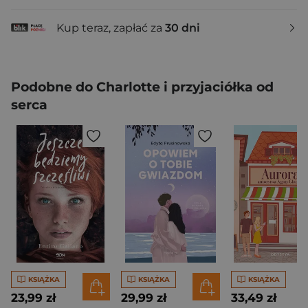
Kup teraz, zapłać za
30 dni
Podobne do Charlotte i przyjaciółka od
serca
KSIĄŻKA
KSIĄŻKA
KSIĄŻKA
23,99 zł
29,99 zł
33,49 zł