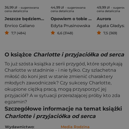
36,99 zł
44,99 zł
49,99 zł
- sugerowana
- sugerowana
- sugerowa
cena detaliczna
cena detaliczna
cena detaliczna
Jeszcze będziemy szczęśliwi
Opowiem o tobie gwiazdom
Aurora
Enrico Galiano
Edyta Prusinowska
Agata Gładysz
7,7 (484)
6,6 (3148)
7,5 (369)
O książce
Charlotte i przyjaciółka od serca
To już szósta książka z serii przygód, które spotykają
Charlotte w stadninie - i nie tylko. Czy szlachetna
miłość do koni jest w stanie zmienić charaktery
młodych zawodniczek? Czy sukcesy Charlotte,
okupione ciężką pracą, mogą przysporzyć jej
przyjaciół? A w sytuacji przerażającej próby kto zda
egzamin?
Szczegółowe informacje na temat książki
Charlotte i przyjaciółka od serca
Wydawnictwo:
Media Rodzina