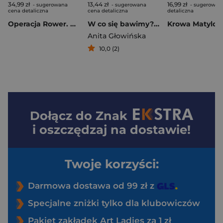
34,99 zł
13,44 zł
16,99 zł
- sugerowana
- sugerowana
- sugerowan
cena detaliczna
cena detaliczna
detaliczna
Operacja Rower. Operacja
W co się bawimy? Kicia Kocia i Nunuś
Anita Głowińska
10,0 (2)
Dołącz do
Znak
i oszczędzaj na dostawie!
Twoje korzyści:
Darmowa dostawa od 99 zł z
Specjalne zniżki tylko dla klubowiczów
Pakiet zakładek Art Ladies za 1 zł