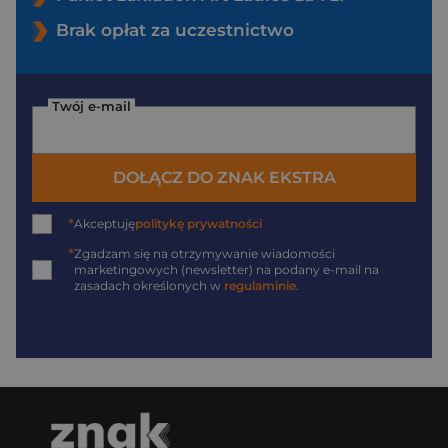
Brak opłat za uczestnictwo
Twój e-mail
DOŁĄCZ DO ZNAK EKSTRA
*
Akceptuję
politykę prywatności
*
Zgadzam się na otrzymywanie wiadomości
marketingowych (newsletter) na podany
e-mail
na
zasadach określonych w
regulaminie
.