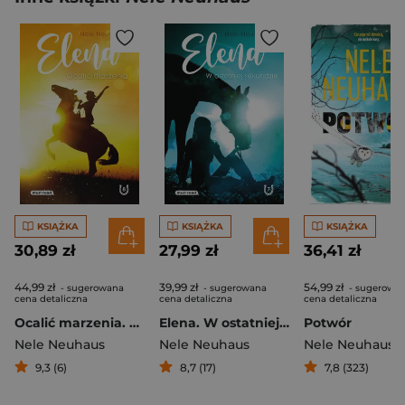
KSIĄŻKA
KSIĄŻKA
KSIĄŻKA
30,89 zł
27,99 zł
36,41 zł
44,99 zł
39,99 zł
54,99 zł
- sugerowana
- sugerowana
- sugerowa
cena detaliczna
cena detaliczna
cena detaliczna
Ocalić marzenia. Elena. Tom 8
Elena. W ostatniej sekundzie
Potwór
Nele Neuhaus
Nele Neuhaus
Nele Neuhaus
9,3 (6)
8,7 (17)
7,8 (323)