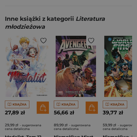
Inne książki z kategorii
Literatura
młodzieżowa
KSIĄŻKA
KSIĄŻKA
KSIĄŻKA
27,89 zł
56,66 zł
39,77 zł
29,99 zł
89,99 zł
59,99 zł
- sugerowana
- sugerowana
- sugerowa
cena detaliczna
cena detaliczna
cena detaliczna