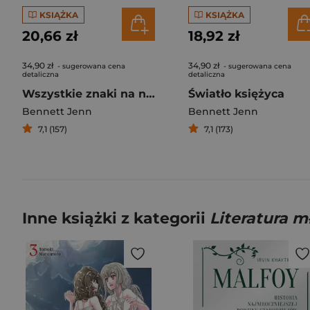
KSIĄŻKA
KSIĄŻKA
20,66 zł
18,92 zł
34,90 zł
34,90 zł
- sugerowana cena
- sugerowana cena
detaliczna
detaliczna
Wszystkie znaki na niebie i ziemi
Światło księżyca
Bennett Jenn
Bennett Jenn
7,1 (157)
7,1 (173)
Inne książki z kategorii
Literatura 