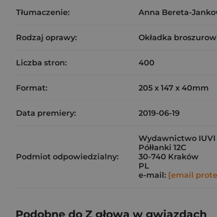
Tłumaczenie:
Anna Bereta-Jank
Rodzaj oprawy:
Okładka broszurow
Liczba stron:
400
Format:
205 x 147 x 40mm
Data premiery:
2019-06-19
Wydawnictwo IUVI 
Półłanki 12C
Podmiot odpowiedzialny:
30-740 Kraków
PL
e-mail:
[email prot
Podobne do Z głową w gwiazdach