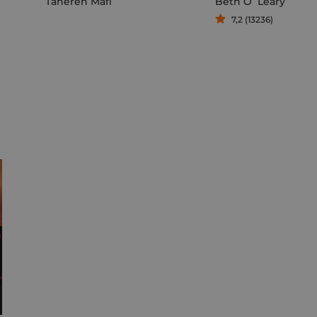
Tahereh Mafi
Beth O`Leary
7,2 (13236)