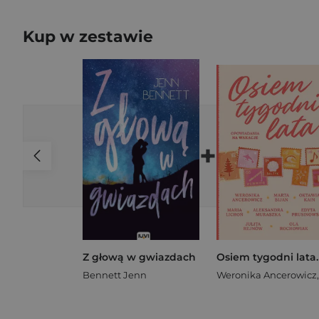
Kup w zestawie
+
Z głową w gwiazdach
Bennett Jenn
Weronika Ancerowicz