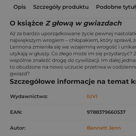
Opis
Szczegóły produktu
Podobne tytuł
O książce
Z głową w gwiazdach
Aż za bardzo uporządkowane życie pewnej nastolatki
największym wrogiem – chłopakiem, który sprawił, że 
Lennona zmieniła się we wzajemną wrogość i unikanie
utykają w głuszy. Co złego może im się przydarzyć?
wspólnie znaleźć drogę do cywilizacji. Im dalej jed
to obudzone na nowo uczucie przetrwa w codzienno
gwiazd?
Szczegółowe informacje na temat k
Wydawnictwo:
IUVI
EAN:
9788379660537
Autor:
Bennett Jenn