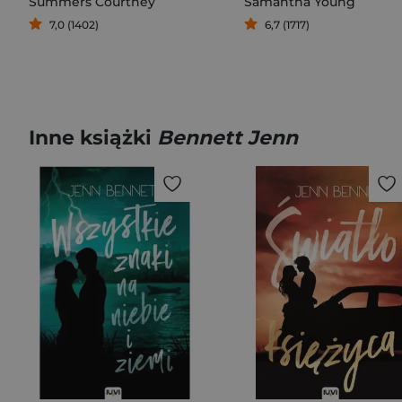
Summers Courtney
Samantha Young
7,0 (1402)
6,7 (1717)
Inne książki
Bennett Jenn