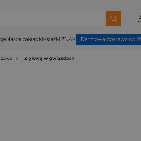
cje
Nasze zakładki
Książki ZNAK
Darmowa dostawa od 99
ieżowa
Z głową w gwiazdach