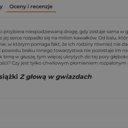
y
Oceny i recenzje
 przybiera niespodziewaną drogę, gdy zostaje sama w gł
jej serce rozpadło się na milion kawałków. Od balu, który
, w którym pomaga fakt, że ich rodziny również nie darz
 Z powodu braku innego towarzystwa nie pozostaje im ni
nak brną w głuszę, tym więcej ukrytych do tej pory głębo
ści? Czy jest tylko chwilowym płomieniem rozpalonym
siążki
Z głową w gwiazdach