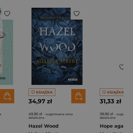
KSIĄŻKA
KSIĄŻKA
34,97 zł
31,33 zł
49,90 zł
39,90 zł
a
- sugerowana cena
- sugerowa
detaliczna
detaliczna
Hazel Wood
Hope again