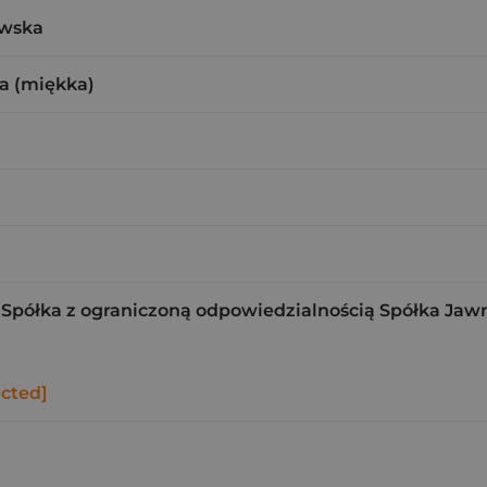
owska
a (miękka)
Spółka z ograniczoną odpowiedzialnością Spółka Jaw
ected]