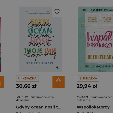
KSIĄŻKA
KSIĄŻKA
30,66 zł
29,94 zł
49,90 zł
39,90 zł
- sugerowana cena
- sugerowana cen
detaliczna
detaliczna
Gdyby ocean nosił twoje imię
Współlokatorzy