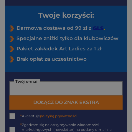
Twoje korzyści:
Darmowa dostawa od 99 zł z
Specjalne zniżki tylko dla klubowiczów
Pakiet zakładek Art Ladies za 1 zł
Brak opłat za uczestnictwo
Twój e-mail
DOŁĄCZ DO ZNAK EKSTRA
*
Akceptuję
politykę prywatności
*
Zgadzam się na otrzymywanie wiadomości
marketingowych (newsletter) na podany
e-mail
na