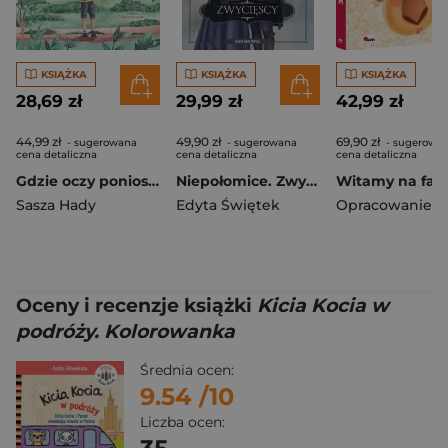
KSIĄŻKA
KSIĄŻKA
KSIĄŻKA
28,69 zł
29,99 zł
42,99 zł
44,99 zł
49,90 zł
69,90 zł
- sugerowana
- sugerowana
- sugerowa
cena detaliczna
cena detaliczna
cena detaliczna
Gdzie oczy poniosą. Dusia i jej świat, Tom 1
Niepołomice. Zwycięscy
Sasza Hady
Edyta Świętek
Oceny i recenzje książki
Kicia Kocia w
podróży. Kolorowanka
Średnia ocen:
9.54
/10
Liczba ocen: