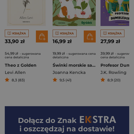
KSIĄŻKA
KSIĄŻKA
KSIĄŻKA
33,90 zł
16,99 zł
27,99 zł
54,99 zł
19,99 zł
39,99 zł
- sugerowana
- sugerowana cena
- sugerowa
cena detaliczna
detaliczna
cena detaliczna
Theo z Golden
Świnki morskie same w domu. Ogródek
Levi Allen
Joanna Kencka
J.K. Rowling
8,3 (83)
9,5 (41)
8,9 (20)
Dołącz do
Znak
i oszczędzaj na dostawie!