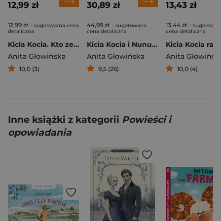
12,99 zł
30,89 zł
13,43 zł
12,99 zł
44,99 zł
13,44 zł
- sugerowana cena
- sugerowana
- sugerowan
detaliczna
cena detaliczna
cena detaliczna
Kicia Kocia. Kto zepsuł samochód?
Kicia Kocia i Nunuś. Hurra, nurkujemy!
Anita Głowińska
Anita Głowińska
Anita Głowińsk
10,0 (3)
9,5 (26)
10,0 (4)
Inne książki z kategorii
Powieści i
opowiadania