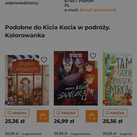
61-657 Poznań
odpowiedzialny:
PL
e-mail:
[email protected]
Podobne do Kicia Kocia w podróży.
Kolorowanka
KSIĄŻKA
KSIĄŻKA
KSIĄŻKA
25,36 zł
26,99 zł
25,36 zł
39,99 zł
39,99 zł
39,99 zł
- sugerowana
- sugerowana
- sugerowa