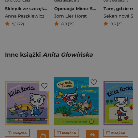
cena detaliczna
cena detaliczna
cena detaliczna
Sklepik ze szczęściem
Operacja Miecz Samuraja
Anna Paszkiewicz
Jorn Lier Horst
9,1 (22)
8,9 (39)
9,6 (21)
Inne książki
Anita Głowińska
KSIĄŻKA
KSIĄŻKA
KSIĄŻKA