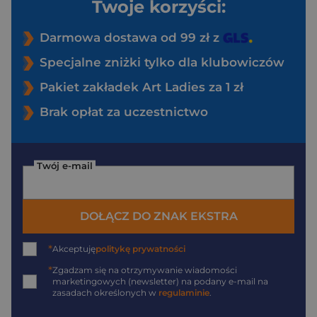
Twoje korzyści:
Darmowa dostawa od 99 zł z
Specjalne zniżki tylko dla klubowiczów
Pakiet zakładek Art Ladies za 1 zł
Brak opłat za uczestnictwo
Twój e-mail
DOŁĄCZ DO ZNAK EKSTRA
*
Akceptuję
politykę prywatności
*
Zgadzam się na otrzymywanie wiadomości
marketingowych (newsletter) na podany
e-mail
na
zasadach określonych w
regulaminie
.