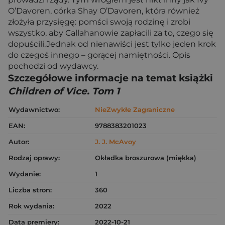
O’Davoren, córka Shay O’Davoren, która również
złożyła przysięgę: pomści swoją rodzinę i zrobi
wszystko, aby Callahanowie zapłacili za to, czego się
dopuścili.Jednak od nienawiści jest tylko jeden krok
do czegoś innego – gorącej namiętności. Opis
pochodzi od wydawcy.
Szczegółowe informacje na temat książki
Children of Vice. Tom 1
Wydawnictwo:
NieZwykłe Zagraniczne
EAN:
9788383201023
Autor:
J. J. McAvoy
Rodzaj oprawy:
Okładka broszurowa (miękka)
Wydanie:
1
Liczba stron:
360
Rok wydania:
2022
Data premiery:
2022-10-21