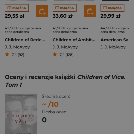
KSIĄŻKA
KSIĄŻKA
KSIĄŻKA
29,55 zł
33,60 zł
29,99 zł
42,90 zł
41,90 zł
44,90 zł
- sugerowana
- sugerowana
- sugerowa
cena detaliczna
cena detaliczna
cena detaliczna
Children of Redemption
Children of Ambition
J. J. McAvoy
J. J. McAvoy
J. J. McAvoy
7,4 (92)
7,4 (128)
Oceny i recenzje książki
Children of Vice.
Tom 1
Średnia ocen:
~
/10
Liczba ocen:
0