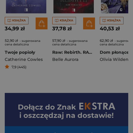
KSIĄŻKA
KSIĄŻKA
KSIĄŻKA
34,99 zł
37,78 zł
40,53 zł
52,90 zł
57,90 zł
62,90 zł
- sugerowana
- sugerowana
- sugerowa
cena detaliczna
cena detaliczna
cena detaliczna
Twoje popioły
Raw: Rebirth. RAW Family wyd. 2
Catherine Cowles
Belle Aurora
Olivia Wildenst
7,9 (445)
Dołącz do
Znak
i oszczędzaj na dostawie!