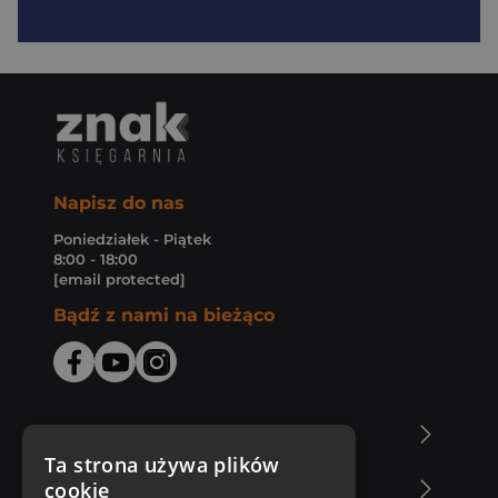
Napisz do nas
Poniedziałek - Piątek
8:00 - 18:00
[email protected]
Bądź z nami na bieżąco
O Księgarni Znak
Ta strona używa plików
cookie
Zakupy u nas