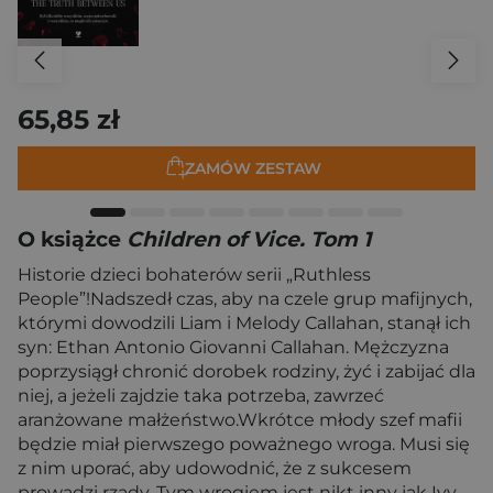
65,85 zł
ZAMÓW ZESTAW
O książce
Children of Vice. Tom 1
Historie dzieci bohaterów serii „Ruthless
People”!Nadszedł czas, aby na czele grup mafijnych,
którymi dowodzili Liam i Melody Callahan, stanął ich
syn: Ethan Antonio Giovanni Callahan. Mężczyzna
poprzysiągł chronić dorobek rodziny, żyć i zabijać dla
niej, a jeżeli zajdzie taka potrzeba, zawrzeć
aranżowane małżeństwo.Wkrótce młody szef mafii
będzie miał pierwszego poważnego wroga. Musi się
z nim uporać, aby udowodnić, że z sukcesem
prowadzi rządy. Tym wrogiem jest nikt inny jak Ivy