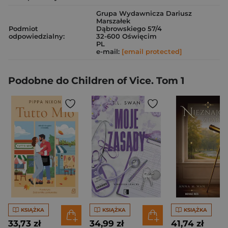
Grupa Wydawnicza Dariusz
Marszałek
Podmiot
Dąbrowskiego 57/4
odpowiedzialny:
32-600 Oświęcim
PL
e-mail:
[email protected]
Podobne do Children of Vice. Tom 1
KSIĄŻKA
KSIĄŻKA
KSIĄŻKA
33,73 zł
34,99 zł
41,74 zł